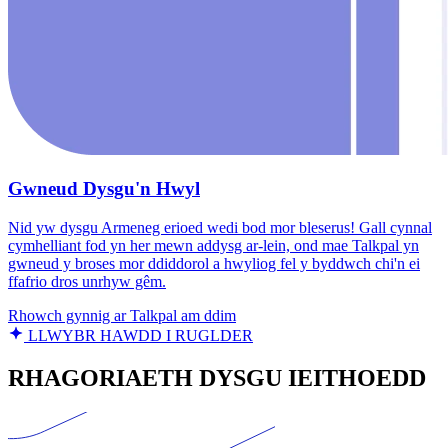
Gwneud Dysgu'n Hwyl
Nid yw dysgu Armeneg erioed wedi bod mor bleserus! Gall cynnal
cymhelliant fod yn her mewn addysg ar-lein, ond mae Talkpal yn
gwneud y broses mor ddiddorol a hwyliog fel y byddwch chi'n ei
ffafrio dros unrhyw gêm.
Rhowch gynnig ar Talkpal am ddim
LLWYBR HAWDD I RUGLDER
RHAGORIAETH DYSGU IEITHOEDD