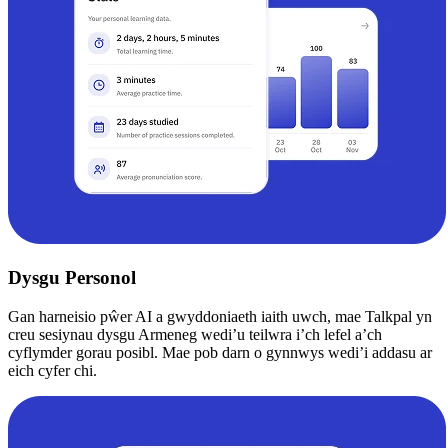
Dysgu Personol
Gan harneisio pŵer AI a gwyddoniaeth iaith uwch, mae Talkpal yn
creu sesiynau dysgu Armeneg wedi’u teilwra i’ch lefel a’ch
cyflymder gorau posibl. Mae pob darn o gynnwys wedi’i addasu ar
eich cyfer chi.