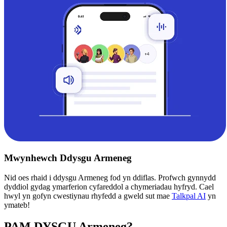
Mwynhewch Ddysgu Armeneg
Nid oes rhaid i ddysgu Armeneg fod yn ddiflas. Profwch gynnydd
dyddiol gydag ymarferion cyfareddol a chymeriadau hyfryd. Cael
hwyl yn gofyn cwestiynau rhyfedd a gweld sut mae
Talkpal AI
yn
ymateb!
PAM DYSGU Armeneg?