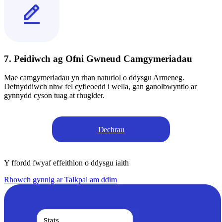
7. Peidiwch ag Ofni Gwneud Camgymeriadau
Mae camgymeriadau yn rhan naturiol o ddysgu Armeneg.
Defnyddiwch nhw fel cyfleoedd i wella, gan ganolbwyntio ar
gynnydd cyson tuag at rhuglder.
Dechrau
Y ffordd fwyaf effeithlon o ddysgu iaith
Rhowch gynnig ar Talkpal am ddim