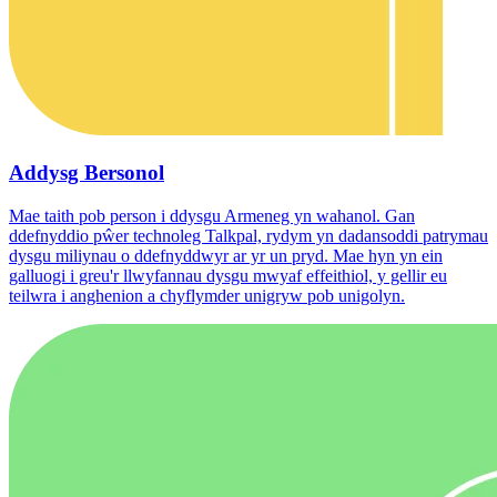
Addysg Bersonol
Mae taith pob person i ddysgu Armeneg yn wahanol. Gan
ddefnyddio pŵer technoleg Talkpal, rydym yn dadansoddi patrymau
dysgu miliynau o ddefnyddwyr ar yr un pryd. Mae hyn yn ein
galluogi i greu'r llwyfannau dysgu mwyaf effeithiol, y gellir eu
teilwra i anghenion a chyflymder unigryw pob unigolyn.