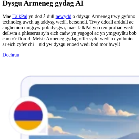
Dysgu Armeneg gydag AI
Mae
TalkPal
yn dod â dull
newydd
o ddysgu Armeneg trwy gyfuno
technoleg uwch ag addysg wedi'i bersonoli. Trwy ddeall arddull ac
anghenion unigryw pob dysgwr, mae TalkPal yn creu profiad wedi'i
deilwra a phleserus sy'n eich cadw yn ysgogol ac yn ymgysylltu bob
cam o'r ffordd. Meistr Armeneg gydag offer sydd wedi'u cynllunio
ar eich cyfer chi – nid yw dysgu erioed wedi bod mor hwyl!
Dechrau