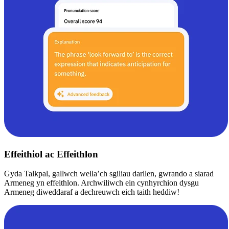
Effeithiol ac Effeithlon
Gyda Talkpal, gallwch wella’ch sgiliau darllen, gwrando a siarad
Armeneg yn effeithlon. Archwiliwch ein cynhyrchion dysgu
Armeneg diweddaraf a dechreuwch eich taith heddiw!