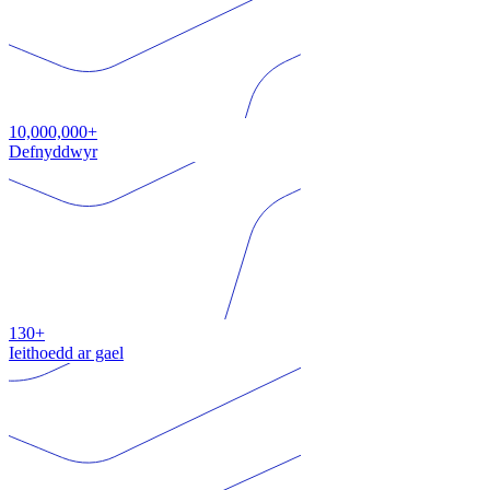
10,000,000+
Defnyddwyr
130+
Ieithoedd ar gael