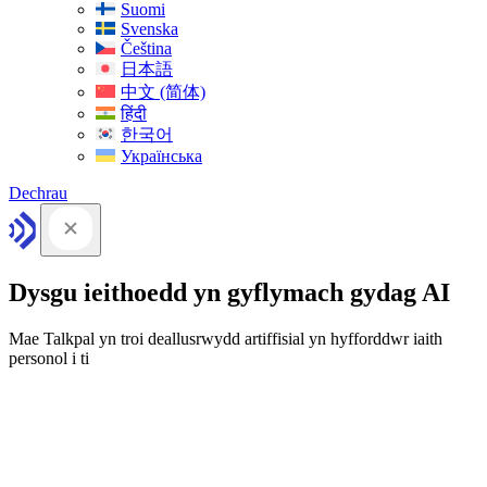
Suomi
Svenska
Čeština
日本語
中文 (简体)
हिंदी
한국어
Українська
Dechrau
Dysgu ieithoedd yn gyflymach gydag AI
Mae Talkpal yn troi deallusrwydd artiffisial yn hyfforddwr iaith
personol i ti