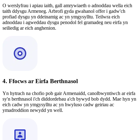
O werslyfrau i apiau iaith, gall amrywiaeth o adnoddau wella eich
taith ddysgu Armeneg. Arbrofi gyda gwahanol offer i gadw'ch
profiad dysgu yn ddeinamig ac yn ymgysylltu. Teilwra eich
adnoddau i agweddau dysgu penodol fel gramadeg neu eirfa yn
seiliedig ar eich anghenion.
4. Ffocws ar Eirfa Berthnasol
Yn hytrach na chofio pob gair Armenaidd, canolbwyntiwch ar eirfa
sy'n berthnasol i'ch diddordebau a'ch bywyd bob dydd. Mae hyn yn
eich cadw yn ymgysylltu ac yn hwyluso cadw geiriau ac
ymadroddion newydd yn well.