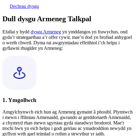
Dechrau dysgu
Dull dysgu Armeneg Talkpal
Efallai y bydd
dysgu Armeneg
yn ymddangos yn frawychus, ond
gyda’r strategaethau a’r offer cywir, mae’n dod yn brofiad anhygoel
o werth chweil. Dyma rai awgrymiadau effeithiol i’ch helpu i
gyflawni rhuglder yn Armeneg:
1. Ymgollwch
Amgylchynwch eich hun ag Armeneg gymaint â phosibl. Plymiwch
i mewn i ffilmiau Armenaidd, gwrando ar gerddoriaeth Armenaidd,
a chymryd rhan mewn sgyrsiau gyda siaradwyr brodorol. Mae'r
trochi hwn yn eich helpu i godi geiriau ac ymadroddion newydd yn
gyflym wrth gael teimlad o rythm a strwythur yr iaith.