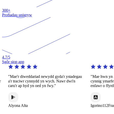
300+
Profiadau unigryw
4.7
/5
Sgôr siop app
"Mae'r diweddariad newydd gyda'r ystadegau
"Mae hwn yn a
r
a'r traciwr cynnydd yn wych. Nawr dwi'n
cynnig ymarf
caru'r ap hyd yn oed yn fwy."
enfawr o ffyrd
Alyona Alta
Igorino112Fra