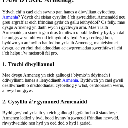
Ydych chi’n cael eich swyno gan hanes a diwylliant cyfoethog
Armenia
? Ydych chi eisiau cysylltu â’ch gwreiddiau Armenaidd neu
greu argraff ar eich ffrindiau gyda’ch gallu ieithyddol? Os felly, mae
dysgu Armeneg yn daith wych i gychwyn arni. Mae’r iaith
Armenaidd, a siaredir gan dros 6 miliwn o bobl ledled y byd, yn dal
lle unigryw yn nhirwedd ieithyddol y byd. Yn yr erthygl hon,
byddwn yn archwilio hanfodion yr iaith Armeneg, manteision ei
dysgu, ac yn rhoi rhai adnoddau ac awgrymiadau gwerthfawr i chi
i’ch helpu i’w meistroli fel pro.
1. Trochi diwylliannol
Mae dysgu Armeneg yn eich galluogi i blymio’n ddyfnach i
ddiwylliant, hanes a llenyddiaeth
Armenia.
Byddwch yn cael gwell
dealltwriaeth o draddodiadau cyfoethog y wlad, cerddoriaeth werin,
a bwyd unigryw.
2. Cysylltu â’r gymuned Armenaidd
Bydd gwybod yr iaith yn eich galluogi i gyfathrebu â siaradwyr
Armeneg ledled y byd, boed hynny’n gwneud ffrindiau newydd,
rhwydweithio neu hyd yn oed dod o hyd i gariad.