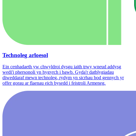
Technoleg arloesol
Ein cenhadaeth yw chwyldroi dysgu iaith trwy wneud addysg
wedi'i phersonoli yn hygyrch i bawb. Gyda'r datblygiadau
diweddaraf mewn technoleg, rydym yn sicrhau bod gennych yr
offer gorau ar flaenau eich bysedd i feistroli Armeneg.