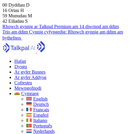
00
Dyddiau
D
16
Oriau
H
59
Munudau
M
41
Eiliadau
S
Rhowch gynnig ar Talkpal Premium am 14 diwrnod am ddim
Trio am ddim
Cynnig cyfyngedig:
Rhowch gynnig am ddim am
bythefnos
Hafan
Dysgu
Ar gyfer Busnes
Ar gyfer Addysg
Cofrestru
Mewngofnodi
Cymraeg
English
Deutsch
Français
Español
Italiano
Português
Nederlands