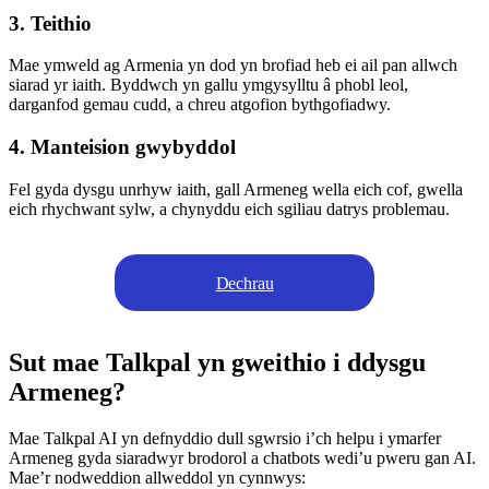
3. Teithio
Mae ymweld ag Armenia yn dod yn brofiad heb ei ail pan allwch
siarad yr iaith. Byddwch yn gallu ymgysylltu â phobl leol,
darganfod gemau cudd, a chreu atgofion bythgofiadwy.
4. Manteision gwybyddol
Fel gyda dysgu unrhyw iaith, gall Armeneg wella eich cof, gwella
eich rhychwant sylw, a chynyddu eich sgiliau datrys problemau.
Dechrau
Sut mae Talkpal yn gweithio i ddysgu
Armeneg?
Mae Talkpal AI yn defnyddio dull sgwrsio i’ch helpu i ymarfer
Armeneg gyda siaradwyr brodorol a chatbots wedi’u pweru gan AI.
Mae’r nodweddion allweddol yn cynnwys: