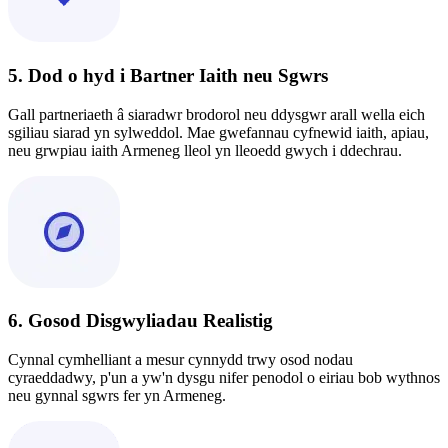
5. Dod o hyd i Bartner Iaith neu Sgwrs
Gall partneriaeth â siaradwr brodorol neu ddysgwr arall wella eich
sgiliau siarad yn sylweddol. Mae gwefannau cyfnewid iaith, apiau,
neu grwpiau iaith Armeneg lleol yn lleoedd gwych i ddechrau.
6. Gosod Disgwyliadau Realistig
Cynnal cymhelliant a mesur cynnydd trwy osod nodau
cyraeddadwy, p'un a yw'n dysgu nifer penodol o eiriau bob wythnos
neu gynnal sgwrs fer yn Armeneg.