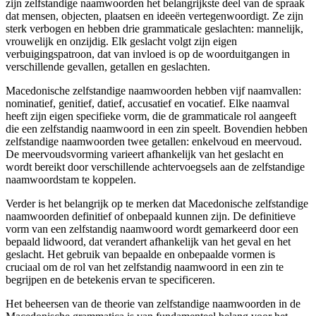
zijn zelfstandige naamwoorden het belangrijkste deel van de spraak
dat mensen, objecten, plaatsen en ideeën vertegenwoordigt. Ze zijn
sterk verbogen en hebben drie grammaticale geslachten: mannelijk,
vrouwelijk en onzijdig. Elk geslacht volgt zijn eigen
verbuigingspatroon, dat van invloed is op de woorduitgangen in
verschillende gevallen, getallen en geslachten.
Macedonische zelfstandige naamwoorden hebben vijf naamvallen:
nominatief, genitief, datief, accusatief en vocatief. Elke naamval
heeft zijn eigen specifieke vorm, die de grammaticale rol aangeeft
die een zelfstandig naamwoord in een zin speelt. Bovendien hebben
zelfstandige naamwoorden twee getallen: enkelvoud en meervoud.
De meervoudsvorming varieert afhankelijk van het geslacht en
wordt bereikt door verschillende achtervoegsels aan de zelfstandige
naamwoordstam te koppelen.
Verder is het belangrijk op te merken dat Macedonische zelfstandige
naamwoorden definitief of onbepaald kunnen zijn. De definitieve
vorm van een zelfstandig naamwoord wordt gemarkeerd door een
bepaald lidwoord, dat verandert afhankelijk van het geval en het
geslacht. Het gebruik van bepaalde en onbepaalde vormen is
cruciaal om de rol van het zelfstandig naamwoord in een zin te
begrijpen en de betekenis ervan te specificeren.
Het beheersen van de theorie van zelfstandige naamwoorden in de