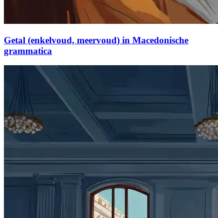
Getal (enkelvoud, meervoud) in Macedonische
grammatica