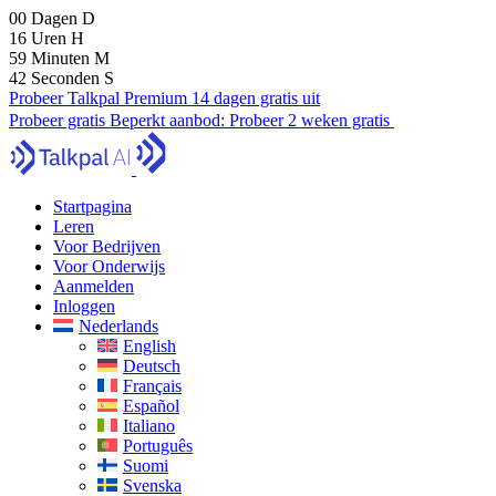
00
Dagen
D
16
Uren
H
59
Minuten
M
40
Seconden
S
Probeer Talkpal Premium 14 dagen gratis uit
Probeer gratis
Beperkt aanbod:
Probeer 2 weken gratis
Startpagina
Leren
Voor Bedrijven
Voor Onderwijs
Aanmelden
Inloggen
Nederlands
English
Deutsch
Français
Español
Italiano
Português
Suomi
Svenska