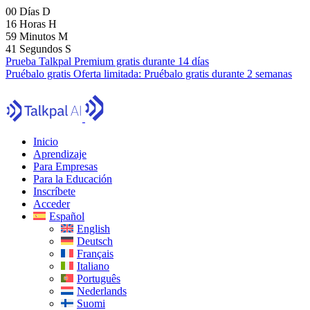
00
Días
D
16
Horas
H
59
Minutos
M
39
Segundos
S
Prueba Talkpal Premium gratis durante 14 días
Pruébalo gratis
Oferta limitada:
Pruébalo gratis durante 2 semanas
Inicio
Aprendizaje
Para Empresas
Para la Educación
Inscríbete
Acceder
Español
English
Deutsch
Français
Italiano
Português
Nederlands
Suomi