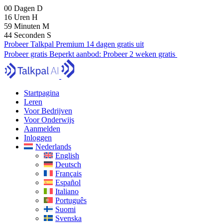
00
Dagen
D
16
Uren
H
59
Minuten
M
42
Seconden
S
Probeer Talkpal Premium 14 dagen gratis uit
Probeer gratis
Beperkt aanbod:
Probeer 2 weken gratis
Startpagina
Leren
Voor Bedrijven
Voor Onderwijs
Aanmelden
Inloggen
Nederlands
English
Deutsch
Français
Español
Italiano
Português
Suomi
Svenska