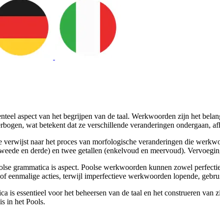
el aspect van het begrijpen van de taal. Werkwoorden zijn het belangri
erbogen, wat betekent dat ze verschillende veranderingen ondergaan, afh
ie verwijst naar het proces van morfologische veranderingen die wer
tweede en derde) en twee getallen (enkelvoud en meervoud). Vervoegin
lse grammatica is aspect. Poolse werkwoorden kunnen zowel perfectief a
f eenmalige acties, terwijl imperfectieve werkwoorden lopende, gebrui
 is essentieel voor het beheersen van de taal en het construeren van z
s in het Pools.