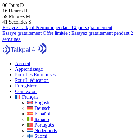
00
Jours
D
16
Heures
H
59
Minutes
M
39
Secondes
S
Essayez Talkpal Premium pendant 14 jours gratuitement
Essaye gratuitement
Offre limitée :
Essayez gratuitement pendant 2
semaines
Accueil
Apprentissage
Pour Les Entreprises
Pour L’éducation
Enregistrer
Connexion
Français
English
Deutsch
Español
Italiano
Português
Nederlands
Suomi