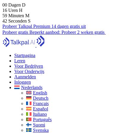
00
Dagen
D
16
Uren
H
59
Minuten
M
40
Seconden
S
Probeer Talkpal Premium 14 dagen gratis uit
Probeer gratis
Beperkt aanbod:
Probeer 2 weken gratis
Startpagina
Leren
Voor Bedrijven
Voor Onderwijs
Aanmelden
Inloggen
Nederlands
English
Deutsch
Français
Español
Italiano
Português
Suomi
Svenska