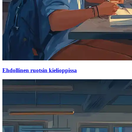
Ehdollinen ruotsin kielioppissa