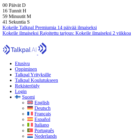
00
Päivät
D
16
Tunnit
H
59
Minuutit
M
39
Sekuntia
S
Kokeile Talkpal Premiumia 14 päivää ilmaiseksi
Kokeile ilmaiseksi
Rajoitettu tarjous:
Kokeile ilmaiseksi 2 viikkoa
Etusivu
Oppiminen
Talkpal Yrityksille
Talkpal Koulutukseen
Rekisteröidy
Login
Suomi
English
Deutsch
Français
Español
Italiano
Português
Nederlands