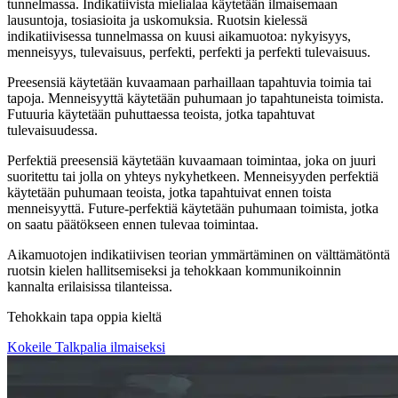
tunnelmassa. Indikatiivista mielialaa käytetään ilmaisemaan
lausuntoja, tosiasioita ja uskomuksia. Ruotsin kielessä
indikatiivisessa tunnelmassa on kuusi aikamuotoa: nykyisyys,
menneisyys, tulevaisuus, perfekti, perfekti ja perfekti tulevaisuus.
Preesensiä käytetään kuvaamaan parhaillaan tapahtuvia toimia tai
tapoja. Menneisyyttä käytetään puhumaan jo tapahtuneista toimista.
Futuuria käytetään puhuttaessa teoista, jotka tapahtuvat
tulevaisuudessa.
Perfektiä preesensiä käytetään kuvaamaan toimintaa, joka on juuri
suoritettu tai jolla on yhteys nykyhetkeen. Menneisyyden perfektiä
käytetään puhumaan teoista, jotka tapahtuivat ennen toista
menneisyyttä. Future-perfektiä käytetään puhumaan toimista, jotka
on saatu päätökseen ennen tulevaa toimintaa.
Aikamuotojen indikatiivisen teorian ymmärtäminen on välttämätöntä
ruotsin kielen hallitsemiseksi ja tehokkaan kommunikoinnin
kannalta erilaisissa tilanteissa.
Tehokkain tapa oppia kieltä
Kokeile Talkpalia ilmaiseksi