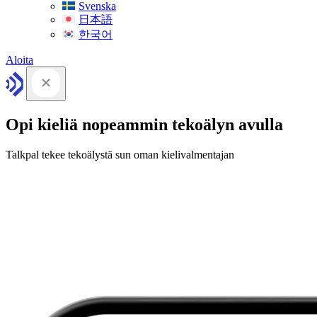
Svenska
日本語
한국어
Aloita
Opi kieliä nopeammin tekoälyn avulla
Talkpal tekee tekoälystä sun oman kielivalmentajan