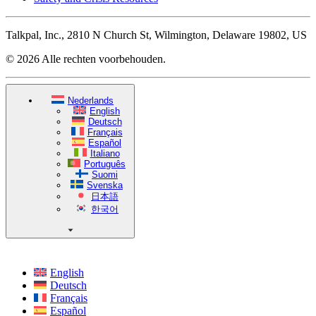
Talkpal, Inc., 2810 N Church St, Wilmington, Delaware 19802, US
© 2026 Alle rechten voorbehouden.
Nederlands
English
Deutsch
Français
Español
Italiano
Português
Suomi
Svenska
日本語
한국어
English
Deutsch
Français
Español