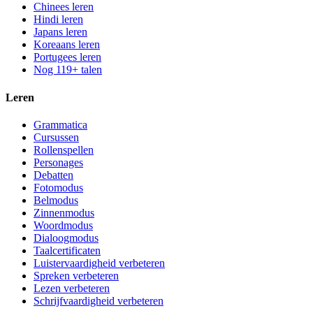
Chinees leren
Hindi leren
Japans leren
Koreaans leren
Portugees leren
Nog 119+ talen
Leren
Grammatica
Cursussen
Rollenspellen
Personages
Debatten
Fotomodus
Belmodus
Zinnenmodus
Woordmodus
Dialoogmodus
Taalcertificaten
Luistervaardigheid verbeteren
Spreken verbeteren
Lezen verbeteren
Schrijfvaardigheid verbeteren