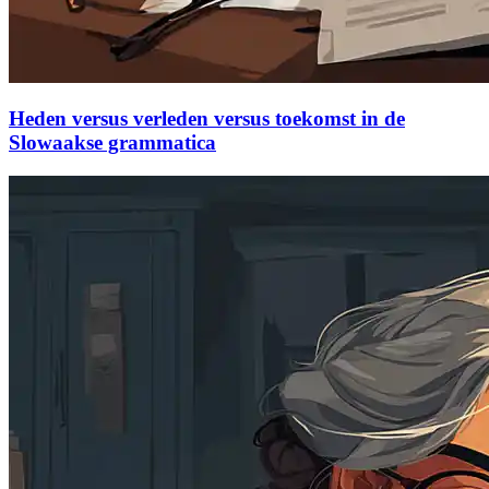
Heden versus verleden versus toekomst in de
Slowaakse grammatica