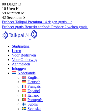
00
Dagen
D
16
Uren
H
59
Minuten
M
41
Seconden
S
Probeer Talkpal Premium 14 dagen gratis uit
Probeer gratis
Beperkt aanbod:
Probeer 2 weken gratis
Startpagina
Leren
Voor Bedrijven
Voor Onderwijs
Aanmelden
Inloggen
Nederlands
English
Deutsch
Français
Español
Italiano
Português
Suomi
Svenska