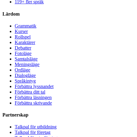
119+ fler språk
Lärdom
Grammatik
Kurser
Rollspel
Karaktärer
Debatter
Fotoläge
Samtalsläge
Meningsläge
Ordläge
Dialogläge
Språkintyg
Förbättra lyssnandet
Förbättra ditt tal
Förbättra läsningen
Förbättra skrivande
Partnerskap
Talkpal för utbildning
Talkpal för företag