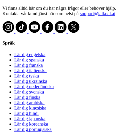
Vi finns alltid här om du har några frågor eller behöver hjälp.
Kontakta vår kundtjänst när som helst på
support@talkpal.ai
Språk
Lär dig engelska
Lär dig spanska
Lär dig franska
Lär dig italienska
Lär dig tyska
Lär dig ukrainska
Lär dig nederländska
Lär dig svenska
Lär dig finska
Lär dig arabiska
Lär dig kinesiska
Lär dig hindi
Lär dig japanska
Lär dig koreanska
Lär dig portugisiska