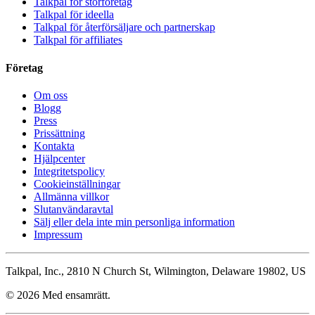
Talkpal för storföretag
Talkpal för ideella
Talkpal för återförsäljare och partnerskap
Talkpal för affiliates
Företag
Om oss
Blogg
Press
Prissättning
Kontakta
Hjälpcenter
Integritetspolicy
Cookieinställningar
Allmänna villkor
Slutanvändaravtal
Sälj eller dela inte min personliga information
Impressum
Talkpal, Inc., 2810 N Church St, Wilmington, Delaware 19802, US
© 2026 Med ensamrätt.