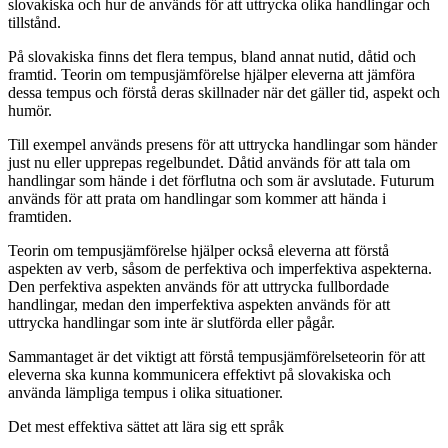
slovakiska och hur de används för att uttrycka olika handlingar och
tillstånd.
På slovakiska finns det flera tempus, bland annat nutid, dåtid och
framtid. Teorin om tempusjämförelse hjälper eleverna att jämföra
dessa tempus och förstå deras skillnader när det gäller tid, aspekt och
humör.
Till exempel används presens för att uttrycka handlingar som händer
just nu eller upprepas regelbundet. Dåtid används för att tala om
handlingar som hände i det förflutna och som är avslutade. Futurum
används för att prata om handlingar som kommer att hända i
framtiden.
Teorin om tempusjämförelse hjälper också eleverna att förstå
aspekten av verb, såsom de perfektiva och imperfektiva aspekterna.
Den perfektiva aspekten används för att uttrycka fullbordade
handlingar, medan den imperfektiva aspekten används för att
uttrycka handlingar som inte är slutförda eller pågår.
Sammantaget är det viktigt att förstå tempusjämförelseteorin för att
eleverna ska kunna kommunicera effektivt på slovakiska och
använda lämpliga tempus i olika situationer.
Det mest effektiva sättet att lära sig ett språk