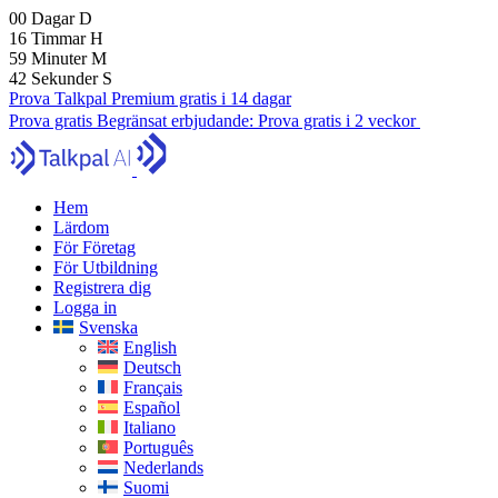
00
Dagar
D
16
Timmar
H
59
Minuter
M
41
Sekunder
S
Prova Talkpal Premium gratis i 14 dagar
Prova gratis
Begränsat erbjudande:
Prova gratis i 2 veckor
Hem
Lärdom
För Företag
För Utbildning
Registrera dig
Logga in
Svenska
English
Deutsch
Français
Español
Italiano
Português
Nederlands
Suomi