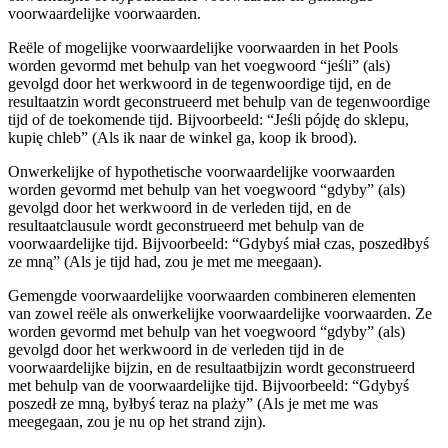
voorwaardelijke voorwaarden.
Reële of mogelijke voorwaardelijke voorwaarden in het Pools
worden gevormd met behulp van het voegwoord “jeśli” (als)
gevolgd door het werkwoord in de tegenwoordige tijd, en de
resultaatzin wordt geconstrueerd met behulp van de tegenwoordige
tijd of de toekomende tijd. Bijvoorbeeld: “Jeśli pójdę do sklepu,
kupię chleb” (Als ik naar de winkel ga, koop ik brood).
Onwerkelijke of hypothetische voorwaardelijke voorwaarden
worden gevormd met behulp van het voegwoord “gdyby” (als)
gevolgd door het werkwoord in de verleden tijd, en de
resultaatclausule wordt geconstrueerd met behulp van de
voorwaardelijke tijd. Bijvoorbeeld: “Gdybyś miał czas, poszedłbyś
ze mną” (Als je tijd had, zou je met me meegaan).
Gemengde voorwaardelijke voorwaarden combineren elementen
van zowel reële als onwerkelijke voorwaardelijke voorwaarden. Ze
worden gevormd met behulp van het voegwoord “gdyby” (als)
gevolgd door het werkwoord in de verleden tijd in de
voorwaardelijke bijzin, en de resultaatbijzin wordt geconstrueerd
met behulp van de voorwaardelijke tijd. Bijvoorbeeld: “Gdybyś
poszedł ze mną, byłbyś teraz na plaży” (Als je met me was
meegegaan, zou je nu op het strand zijn).