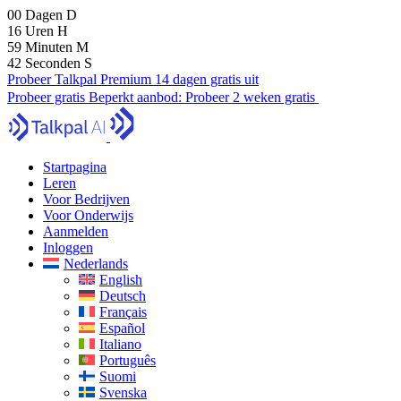
00
Dagen
D
16
Uren
H
59
Minuten
M
40
Seconden
S
Probeer Talkpal Premium 14 dagen gratis uit
Probeer gratis
Beperkt aanbod:
Probeer 2 weken gratis
Startpagina
Leren
Voor Bedrijven
Voor Onderwijs
Aanmelden
Inloggen
Nederlands
English
Deutsch
Français
Español
Italiano
Português
Suomi
Svenska