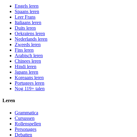
Engels leren
Spaans leren
Leer Frans
Italiaans leren
Duits leren
Oekraïens leren
Nederlands leren
Zweeds leren
Fins leren
Arabisch leren
Chinees leren
Hindi leren
Japans leren
Koreaans leren
Portugees leren
Nog 119+ talen
Leren
Grammatica
Cursussen
Rollenspellen
Personages
Debatten