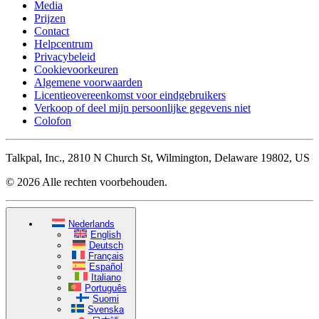
Media
Prijzen
Contact
Helpcentrum
Privacybeleid
Cookievoorkeuren
Algemene voorwaarden
Licentieovereenkomst voor eindgebruikers
Verkoop of deel mijn persoonlijke gegevens niet
Colofon
Talkpal, Inc., 2810 N Church St, Wilmington, Delaware 19802, US
© 2026 Alle rechten voorbehouden.
Nederlands
English
Deutsch
Français
Español
Italiano
Português
Suomi
Svenska