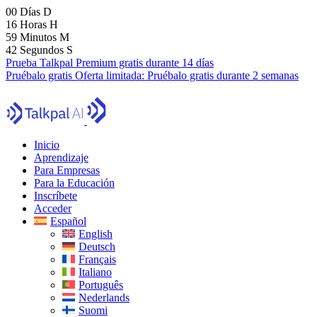
00
Días
D
16
Horas
H
59
Minutos
M
40
Segundos
S
Prueba Talkpal Premium gratis durante 14 días
Pruébalo gratis
Oferta limitada:
Pruébalo gratis durante 2 semanas
Inicio
Aprendizaje
Para Empresas
Para la Educación
Inscríbete
Acceder
Español
English
Deutsch
Français
Italiano
Português
Nederlands
Suomi