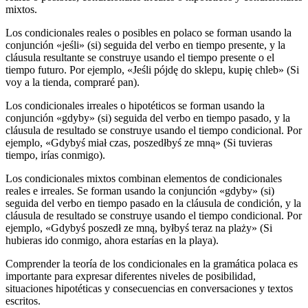
mixtos.
Los condicionales reales o posibles en polaco se forman usando la
conjunción «jeśli» (si) seguida del verbo en tiempo presente, y la
cláusula resultante se construye usando el tiempo presente o el
tiempo futuro. Por ejemplo, «Jeśli pójdę do sklepu, kupię chleb» (Si
voy a la tienda, compraré pan).
Los condicionales irreales o hipotéticos se forman usando la
conjunción «gdyby» (si) seguida del verbo en tiempo pasado, y la
cláusula de resultado se construye usando el tiempo condicional. Por
ejemplo, «Gdybyś miał czas, poszedłbyś ze mną» (Si tuvieras
tiempo, irías conmigo).
Los condicionales mixtos combinan elementos de condicionales
reales e irreales. Se forman usando la conjunción «gdyby» (si)
seguida del verbo en tiempo pasado en la cláusula de condición, y la
cláusula de resultado se construye usando el tiempo condicional. Por
ejemplo, «Gdybyś poszedł ze mną, byłbyś teraz na plaży» (Si
hubieras ido conmigo, ahora estarías en la playa).
Comprender la teoría de los condicionales en la gramática polaca es
importante para expresar diferentes niveles de posibilidad,
situaciones hipotéticas y consecuencias en conversaciones y textos
escritos.