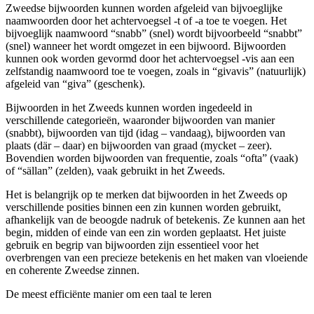
Zweedse bijwoorden kunnen worden afgeleid van bijvoeglijke
naamwoorden door het achtervoegsel -t of -a toe te voegen. Het
bijvoeglijk naamwoord “snabb” (snel) wordt bijvoorbeeld “snabbt”
(snel) wanneer het wordt omgezet in een bijwoord. Bijwoorden
kunnen ook worden gevormd door het achtervoegsel -vis aan een
zelfstandig naamwoord toe te voegen, zoals in “givavis” (natuurlijk)
afgeleid van “giva” (geschenk).
Bijwoorden in het Zweeds kunnen worden ingedeeld in
verschillende categorieën, waaronder bijwoorden van manier
(snabbt), bijwoorden van tijd (idag – vandaag), bijwoorden van
plaats (där – daar) en bijwoorden van graad (mycket – zeer).
Bovendien worden bijwoorden van frequentie, zoals “ofta” (vaak)
of “sällan” (zelden), vaak gebruikt in het Zweeds.
Het is belangrijk op te merken dat bijwoorden in het Zweeds op
verschillende posities binnen een zin kunnen worden gebruikt,
afhankelijk van de beoogde nadruk of betekenis. Ze kunnen aan het
begin, midden of einde van een zin worden geplaatst. Het juiste
gebruik en begrip van bijwoorden zijn essentieel voor het
overbrengen van een precieze betekenis en het maken van vloeiende
en coherente Zweedse zinnen.
De meest efficiënte manier om een taal te leren