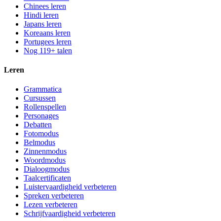
Chinees leren
Hindi leren
Japans leren
Koreaans leren
Portugees leren
Nog 119+ talen
Leren
Grammatica
Cursussen
Rollenspellen
Personages
Debatten
Fotomodus
Belmodus
Zinnenmodus
Woordmodus
Dialoogmodus
Taalcertificaten
Luistervaardigheid verbeteren
Spreken verbeteren
Lezen verbeteren
Schrijfvaardigheid verbeteren