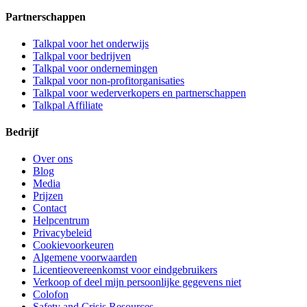
Partnerschappen
Talkpal voor het onderwijs
Talkpal voor bedrijven
Talkpal voor ondernemingen
Talkpal voor non-profitorganisaties
Talkpal voor wederverkopers en partnerschappen
Talkpal Affiliate
Bedrijf
Over ons
Blog
Media
Prijzen
Contact
Helpcentrum
Privacybeleid
Cookievoorkeuren
Algemene voorwaarden
Licentieovereenkomst voor eindgebruikers
Verkoop of deel mijn persoonlijke gegevens niet
Colofon
Safety and Crisis Resources