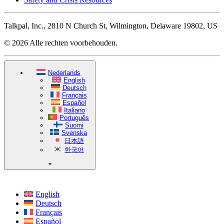
Talkpal, Inc., 2810 N Church St, Wilmington, Delaware 19802, US
© 2026 Alle rechten voorbehouden.
Nederlands
English
Deutsch
Français
Español
Italiano
Português
Suomi
Svenska
日本語
한국어
English
Deutsch
Français
Español