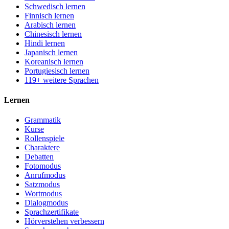
Schwedisch lernen
Finnisch lernen
Arabisch lernen
Chinesisch lernen
Hindi lernen
Japanisch lernen
Koreanisch lernen
Portugiesisch lernen
119+ weitere Sprachen
Lernen
Grammatik
Kurse
Rollenspiele
Charaktere
Debatten
Fotomodus
Anrufmodus
Satzmodus
Wortmodus
Dialogmodus
Sprachzertifikate
Hörverstehen verbessern