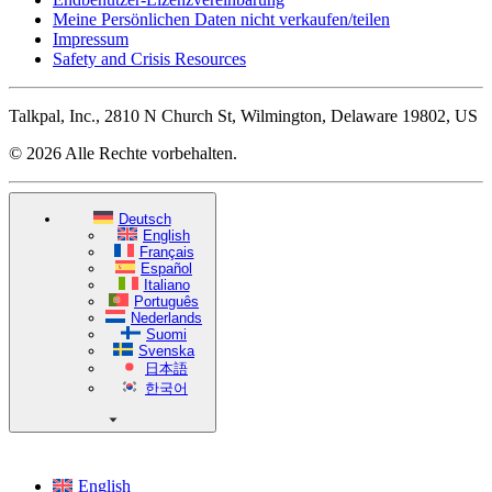
Meine Persönlichen Daten nicht verkaufen/teilen
Impressum
Safety and Crisis Resources
Talkpal, Inc., 2810 N Church St, Wilmington, Delaware 19802, US
© 2026 Alle Rechte vorbehalten.
Deutsch
English
Français
Español
Italiano
Português
Nederlands
Suomi
Svenska
日本語
한국어
English