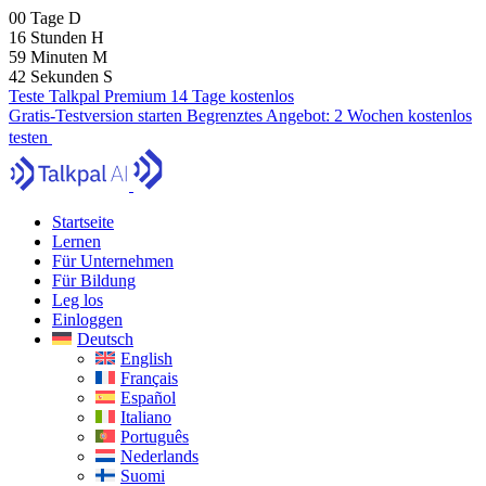
00
Tage
D
16
Stunden
H
59
Minuten
M
41
Sekunden
S
Teste Talkpal Premium 14 Tage kostenlos
Gratis-Testversion starten
Begrenztes Angebot:
2 Wochen kostenlos
testen
Startseite
Lernen
Für Unternehmen
Für Bildung
Leg los
Einloggen
Deutsch
English
Français
Español
Italiano
Português
Nederlands
Suomi