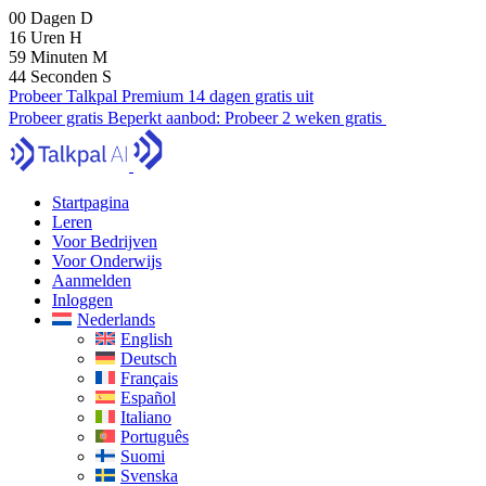
00
Dagen
D
16
Uren
H
59
Minuten
M
43
Seconden
S
Probeer Talkpal Premium 14 dagen gratis uit
Probeer gratis
Beperkt aanbod:
Probeer 2 weken gratis
Startpagina
Leren
Voor Bedrijven
Voor Onderwijs
Aanmelden
Inloggen
Nederlands
English
Deutsch
Français
Español
Italiano
Português
Suomi
Svenska