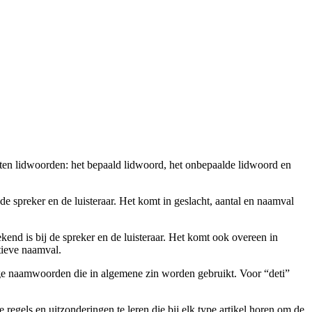
rten lidwoorden: het bepaald lidwoord, het onbepaalde lidwoord en
 spreker en de luisteraar. Het komt in geslacht, aantal en naamval
end is bij de spreker en de luisteraar. Het komt ook overeen in
tieve naamval.
ndige naamwoorden die in algemene zin worden gebruikt. Voor “deti”
egels en uitzonderingen te leren die bij elk type artikel horen om de