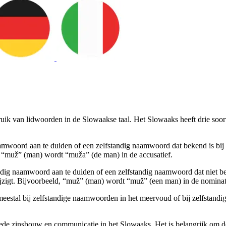
ruik van lidwoorden in de Slowaakse taal. Het Slowaaks heeft drie soo
mwoord aan te duiden of een zelfstandig naamwoord dat bekend is bij de
, “muž” (man) wordt “muža” (de man) in de accusatief.
dig naamwoord aan te duiden of een zelfstandig naamwoord dat niet bek
ijzigt. Bijvoorbeeld, “muž” (man) wordt “muž” (een man) in de nomina
rt meestal bij zelfstandige naamwoorden in het meervoud of bij zelfsta
de zinsbouw en communicatie in het Slowaaks. Het is belangrijk om de r