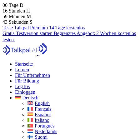
00
Tage
D
16
Stunden
H
59
Minuten
M
41
Sekunden
S
Teste Talkpal Premium 14 Tage kostenlos
Gratis-Testversion starten
Begrenztes Angebot:
2 Wochen kostenlos
testen
Startseite
Lernen
Für Unternehmen
Für Bildung
Leg los
Einloggen
Deutsch
English
Français
Español
Italiano
Português
Nederlands
Suomi