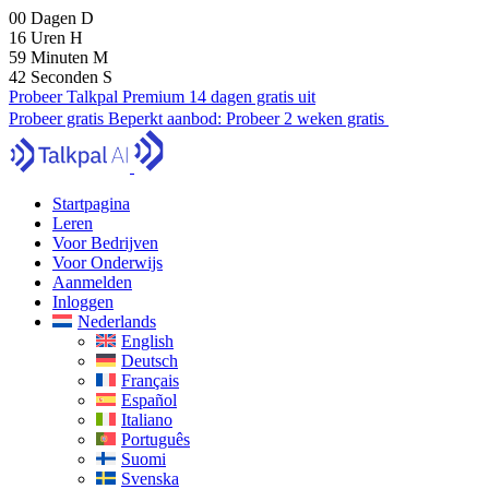
00
Dagen
D
16
Uren
H
59
Minuten
M
41
Seconden
S
Probeer Talkpal Premium 14 dagen gratis uit
Probeer gratis
Beperkt aanbod:
Probeer 2 weken gratis
Startpagina
Leren
Voor Bedrijven
Voor Onderwijs
Aanmelden
Inloggen
Nederlands
English
Deutsch
Français
Español
Italiano
Português
Suomi
Svenska