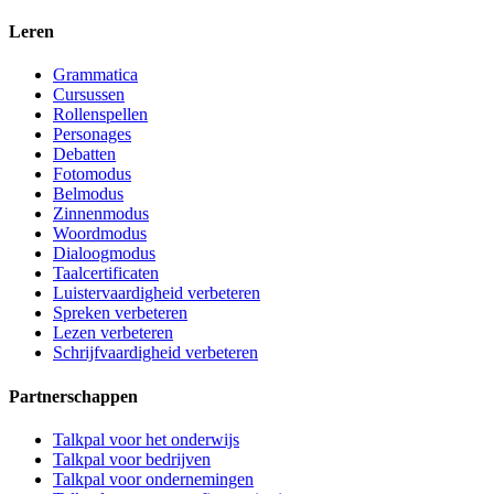
Leren
Grammatica
Cursussen
Rollenspellen
Personages
Debatten
Fotomodus
Belmodus
Zinnenmodus
Woordmodus
Dialoogmodus
Taalcertificaten
Luistervaardigheid verbeteren
Spreken verbeteren
Lezen verbeteren
Schrijfvaardigheid verbeteren
Partnerschappen
Talkpal voor het onderwijs
Talkpal voor bedrijven
Talkpal voor ondernemingen