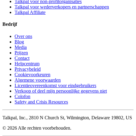
Talkpal voor non-profitorganisaties
Talkpal voor wederverkopers en partnerschappen
Talkpal Affiliate
Bedrijf
Over ons
Blog
Media
Prijzen
Contact
Helpcentrum
Privacybeleid
Cookievoorkeuren
Algemene voorwaarden
Licentieovereenkomst voor eindgebruikers
Verkoop of deel mijn persoonlijke gegevens niet
Colofon
Safety and Crisis Resources
Talkpal, Inc., 2810 N Church St, Wilmington, Delaware 19802, US
© 2026 Alle rechten voorbehouden.