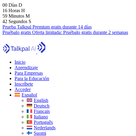
00
Días
D
16
Horas
H
59
Minutos
M
41
Segundos
S
Prueba Talkpal Premium gratis durante 14 días
Pruébalo gratis
Oferta limitada:
Pruébalo gratis durante 2 semanas
Inicio
Aprendizaje
Para Empresas
Para la Educación
Inscríbete
Acceder
Español
English
Deutsch
Français
Italiano
Português
Nederlands
Suomi