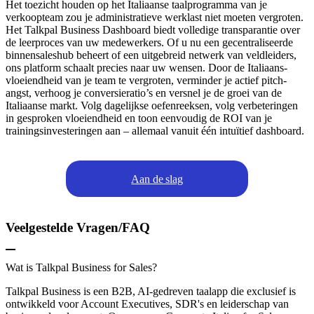
Het toezicht houden op het Italiaanse taalprogramma van je
verkoopteam zou je administratieve werklast niet moeten vergroten.
Het Talkpal Business Dashboard biedt volledige transparantie over
de leerproces van uw medewerkers. Of u nu een gecentraliseerde
binnensaleshub beheert of een uitgebreid netwerk van veldleiders,
ons platform schaalt precies naar uw wensen. Door de Italiaans-
vloeiendheid van je team te vergroten, verminder je actief pitch-
angst, verhoog je conversieratio’s en versnel je de groei van de
Italiaanse markt. Volg dagelijkse oefenreeksen, volg verbeteringen
in gesproken vloeiendheid en toon eenvoudig de ROI van je
trainingsinvesteringen aan – allemaal vanuit één intuïtief dashboard.
Aan de slag
Veelgestelde Vragen/FAQ
Wat is Talkpal Business for Sales?
Talkpal Business is een B2B, AI-gedreven taalapp die exclusief is
ontwikkeld voor Account Executives, SDR's en leiderschap van