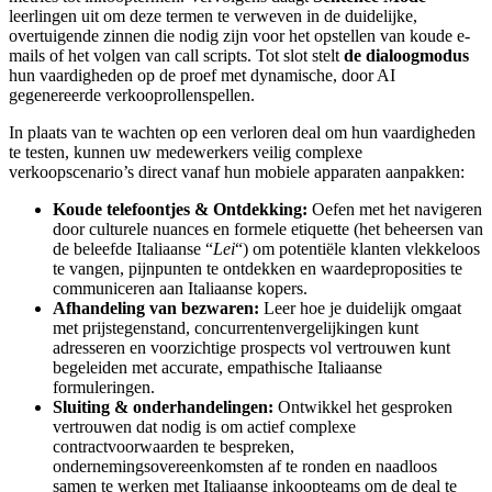
leerlingen uit om deze termen te verweven in de duidelijke,
overtuigende zinnen die nodig zijn voor het opstellen van koude e-
mails of het volgen van call scripts. Tot slot stelt
de dialoogmodus
hun vaardigheden op de proef met dynamische, door AI
gegenereerde verkooprollenspellen.
In plaats van te wachten op een verloren deal om hun vaardigheden
te testen, kunnen uw medewerkers veilig complexe
verkoopscenario’s direct vanaf hun mobiele apparaten aanpakken:
Koude telefoontjes & Ontdekking:
Oefen met het navigeren
door culturele nuances en formele etiquette (het beheersen van
de beleefde Italiaanse “
Lei
“) om potentiële klanten vlekkeloos
te vangen, pijnpunten te ontdekken en waardeproposities te
communiceren aan Italiaanse kopers.
Afhandeling van bezwaren:
Leer hoe je duidelijk omgaat
met prijstegenstand, concurrentenvergelijkingen kunt
adresseren en voorzichtige prospects vol vertrouwen kunt
begeleiden met accurate, empathische Italiaanse
formuleringen.
Sluiting & onderhandelingen:
Ontwikkel het gesproken
vertrouwen dat nodig is om actief complexe
contractvoorwaarden te bespreken,
ondernemingsovereenkomsten af te ronden en naadloos
samen te werken met Italiaanse inkoopteams om de deal te