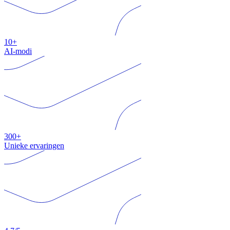
10+
AI-modi
300+
Unieke ervaringen