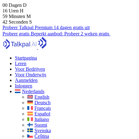
00
Dagen
D
16
Uren
H
59
Minuten
M
41
Seconden
S
Probeer Talkpal Premium 14 dagen gratis uit
Probeer gratis
Beperkt aanbod:
Probeer 2 weken gratis
Startpagina
Leren
Voor Bedrijven
Voor Onderwijs
Aanmelden
Inloggen
Nederlands
English
Deutsch
Français
Español
Italiano
Suomi
Svenska
Čeština