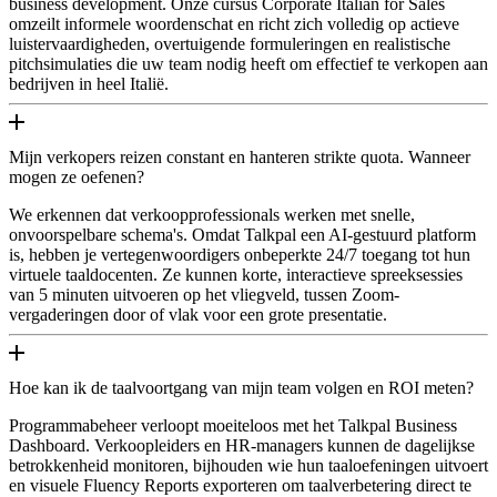
business development. Onze cursus Corporate Italian for Sales
omzeilt informele woordenschat en richt zich volledig op actieve
luistervaardigheden, overtuigende formuleringen en realistische
pitchsimulaties die uw team nodig heeft om effectief te verkopen aan
bedrijven in heel Italië.
Mijn verkopers reizen constant en hanteren strikte quota. Wanneer
mogen ze oefenen?
We erkennen dat verkoopprofessionals werken met snelle,
onvoorspelbare schema's. Omdat Talkpal een AI-gestuurd platform
is, hebben je vertegenwoordigers onbeperkte 24/7 toegang tot hun
virtuele taaldocenten. Ze kunnen korte, interactieve spreeksessies
van 5 minuten uitvoeren op het vliegveld, tussen Zoom-
vergaderingen door of vlak voor een grote presentatie.
Hoe kan ik de taalvoortgang van mijn team volgen en ROI meten?
Programmabeheer verloopt moeiteloos met het Talkpal Business
Dashboard. Verkoopleiders en HR-managers kunnen de dagelijkse
betrokkenheid monitoren, bijhouden wie hun taaloefeningen uitvoert
en visuele Fluency Reports exporteren om taalverbetering direct te