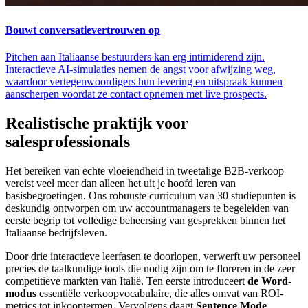
Bouwt conversatievertrouwen op
Pitchen aan Italiaanse bestuurders kan erg intimiderend zijn.
Interactieve AI-simulaties nemen de angst voor afwijzing weg,
waardoor vertegenwoordigers hun levering en uitspraak kunnen
aanscherpen voordat ze contact opnemen met live prospects.
Realistische praktijk voor
salesprofessionals
Het bereiken van echte vloeiendheid in tweetalige B2B-verkoop
vereist veel meer dan alleen het uit je hoofd leren van
basisbegroetingen. Ons robuuste curriculum van 30 studiepunten is
deskundig ontworpen om uw accountmanagers te begeleiden van
eerste begrip tot volledige beheersing van gesprekken binnen het
Italiaanse bedrijfsleven.
Door drie interactieve leerfasen te doorlopen, verwerft uw personeel
precies de taalkundige tools die nodig zijn om te floreren in de zeer
competitieve markten van Italië. Ten eerste introduceert
de Word-
modus
essentiële verkoopvocabulaire, die alles omvat van ROI-
metrics tot inkooptermen. Vervolgens daagt
Sentence Mode