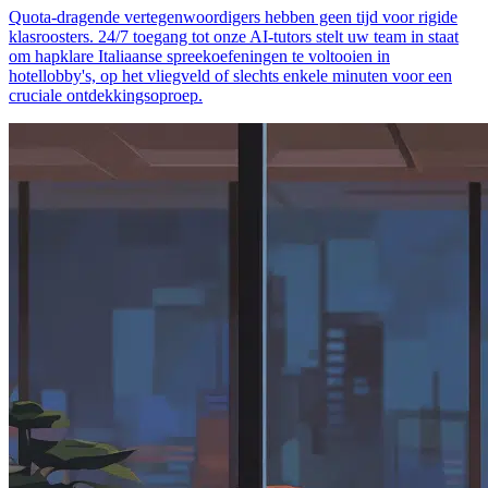
Quota-dragende vertegenwoordigers hebben geen tijd voor rigide
klasroosters. 24/7 toegang tot onze AI-tutors stelt uw team in staat
om hapklare Italiaanse spreekoefeningen te voltooien in
hotellobby's, op het vliegveld of slechts enkele minuten voor een
cruciale ontdekkingsoproep.