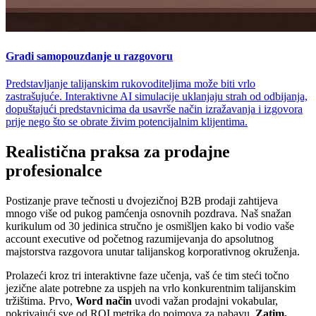
Gradi samopouzdanje u razgovoru
Predstavljanje talijanskim rukovoditeljima može biti vrlo
zastrašujuće. Interaktivne AI simulacije uklanjaju strah od odbijanja,
dopuštajući predstavnicima da usavrše način izražavanja i izgovora
prije nego što se obrate živim potencijalnim klijentima.
Realistična praksa za prodajne
profesionalce
Postizanje prave tečnosti u dvojezičnoj B2B prodaji zahtijeva
mnogo više od pukog pamćenja osnovnih pozdrava. Naš snažan
kurikulum od 30 jedinica stručno je osmišljen kako bi vodio vaše
account executive od početnog razumijevanja do apsolutnog
majstorstva razgovora unutar talijanskog korporativnog okruženja.
Prolazeći kroz tri interaktivne faze učenja, vaš će tim steći točno
jezične alate potrebne za uspjeh na vrlo konkurentnim talijanskim
tržištima. Prvo,
Word način
uvodi važan prodajni vokabular,
pokrivajući sve od ROI metrika do pojmova za nabavu.
Zatim,