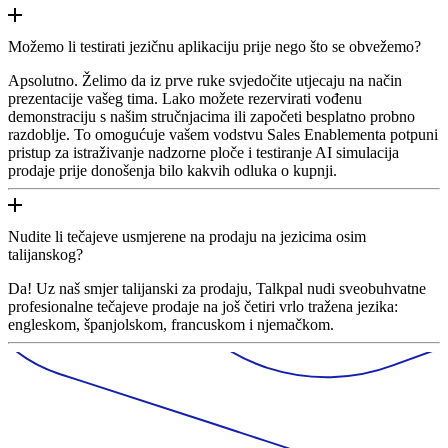
Možemo li testirati jezičnu aplikaciju prije nego što se obvežemo?
Apsolutno. Želimo da iz prve ruke svjedočite utjecaju na način
prezentacije vašeg tima. Lako možete rezervirati vođenu
demonstraciju s našim stručnjacima ili započeti besplatno probno
razdoblje. To omogućuje vašem vodstvu Sales Enablementa potpuni
pristup za istraživanje nadzorne ploče i testiranje AI simulacija
prodaje prije donošenja bilo kakvih odluka o kupnji.
Nudite li tečajeve usmjerene na prodaju na jezicima osim
talijanskog?
Da! Uz naš smjer talijanski za prodaju, Talkpal nudi sveobuhvatne
profesionalne tečajeve prodaje na još četiri vrlo tražena jezika:
engleskom, španjolskom, francuskom i njemačkom.