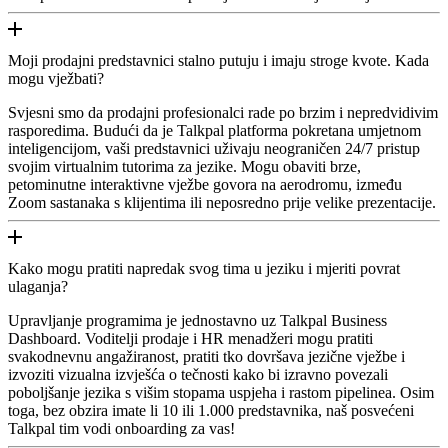
Moji prodajni predstavnici stalno putuju i imaju stroge kvote. Kada
mogu vježbati?
Svjesni smo da prodajni profesionalci rade po brzim i nepredvidivim
rasporedima. Budući da je Talkpal platforma pokretana umjetnom
inteligencijom, vaši predstavnici uživaju neograničen 24/7 pristup
svojim virtualnim tutorima za jezike. Mogu obaviti brze,
petominutne interaktivne vježbe govora na aerodromu, između
Zoom sastanaka s klijentima ili neposredno prije velike prezentacije.
Kako mogu pratiti napredak svog tima u jeziku i mjeriti povrat
ulaganja?
Upravljanje programima je jednostavno uz Talkpal Business
Dashboard. Voditelji prodaje i HR menadžeri mogu pratiti
svakodnevnu angažiranost, pratiti tko dovršava jezične vježbe i
izvoziti vizualna izvješća o tečnosti kako bi izravno povezali
poboljšanje jezika s višim stopama uspjeha i rastom pipelinea. Osim
toga, bez obzira imate li 10 ili 1.000 predstavnika, naš posvećeni
Talkpal tim vodi onboarding za vas!