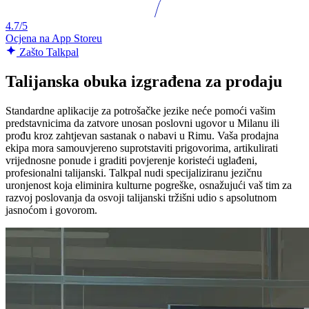
4.7/5
Ocjena na App Storeu
Zašto Talkpal
Talijanska obuka izgrađena za prodaju
Standardne aplikacije za potrošačke jezike neće pomoći vašim
predstavnicima da zatvore unosan poslovni ugovor u Milanu ili
prođu kroz zahtjevan sastanak o nabavi u Rimu. Vaša prodajna
ekipa mora samouvjereno suprotstaviti prigovorima, artikulirati
vrijednosne ponude i graditi povjerenje koristeći uglađeni,
profesionalni talijanski. Talkpal nudi specijaliziranu jezičnu
uronjenost koja eliminira kulturne pogreške, osnažujući vaš tim za
razvoj poslovanja da osvoji talijanski tržišni udio s apsolutnom
jasnoćom i govorom.