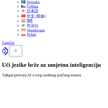
Svenska
Čeština
日本語
中文 (简体)
हिंदी
한국어
Українська
Polski
Započni
Uči jezike brže uz umjetnu inteligenciju
Talkpal pretvara AI u tvog osobnog jezičnog trenera