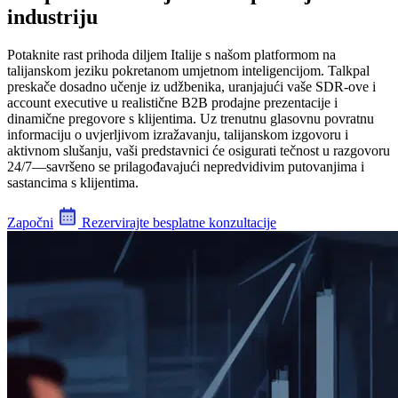
industriju
Potaknite rast prihoda diljem Italije s našom platformom na
talijanskom jeziku pokretanom umjetnom inteligencijom. Talkpal
preskače dosadno učenje iz udžbenika, uranjajući vaše SDR-ove i
account executive u realistične B2B prodajne prezentacije i
dinamične pregovore s klijentima. Uz trenutnu glasovnu povratnu
informaciju o uvjerljivom izražavanju, talijanskom izgovoru i
aktivnom slušanju, vaši predstavnici će osigurati tečnost u razgovoru
24/7—savršeno se prilagođavajući nepredvidivim putovanjima i
sastancima s klijentima.
Započni
Rezervirajte besplatne konzultacije