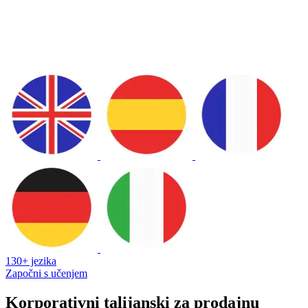
130+ jezika
Započni s učenjem
Korporativni talijanski za prodajnu