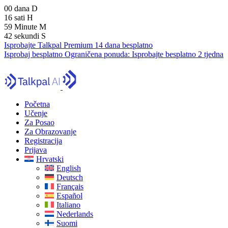
00
dana
D
16
sati
H
59
Minute
M
41
sekundi
S
Isprobajte Talkpal Premium 14 dana besplatno
Isprobaj besplatno
Ograničena ponuda:
Isprobajte besplatno 2 tjedna
Početna
Učenje
Za Posao
Za Obrazovanje
Registracija
Prijava
Hrvatski
English
Deutsch
Français
Español
Italiano
Nederlands
Suomi