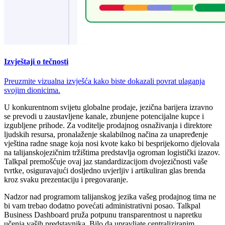
Izvještaji o tečnosti
Preuzmite vizualna izvješća kako biste dokazali povrat ulaganja
svojim dionicima.
U konkurentnom svijetu globalne prodaje, jezična barijera izravno
se prevodi u zaustavljene kanale, zbunjene potencijalne kupce i
izgubljene prihode. Za voditelje prodajnog osnaživanja i direktore
ljudskih resursa, pronalaženje skalabilnog načina za unapređenje
vještina radne snage koja nosi kvote kako bi besprijekorno djelovala
na talijanskojezičnim tržištima predstavlja ogroman logistički izazov.
Talkpal premošćuje ovaj jaz standardizacijom dvojezičnosti vaše
tvrtke, osiguravajući dosljedno uvjerljiv i artikuliran glas brenda
kroz svaku prezentaciju i pregovaranje.
Nadzor nad programom talijanskog jezika vašeg prodajnog tima ne
bi vam trebao dodatno povećati administrativni posao. Talkpal
Business Dashboard pruža potpunu transparentnost u napretku
učenja vaših predstavnika. Bilo da upravljate centraliziranim