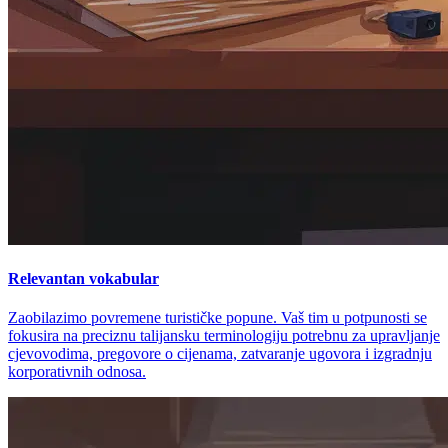
Relevantan vokabular
Zaobilazimo povremene turističke popune. Vaš tim u potpunosti se
fokusira na preciznu talijansku terminologiju potrebnu za upravljanje
cjevovodima, pregovore o cijenama, zatvaranje ugovora i izgradnju
korporativnih odnosa.