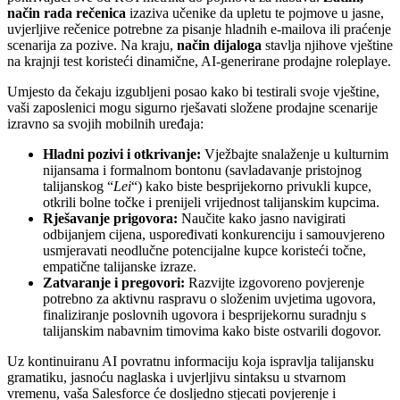
način rada rečenica
izaziva učenike da upletu te pojmove u jasne,
uvjerljive rečenice potrebne za pisanje hladnih e-mailova ili praćenje
scenarija za pozive. Na kraju,
način dijaloga
stavlja njihove vještine
na krajnji test koristeći dinamične, AI-generirane prodajne roleplaye.
Umjesto da čekaju izgubljeni posao kako bi testirali svoje vještine,
vaši zaposlenici mogu sigurno rješavati složene prodajne scenarije
izravno sa svojih mobilnih uređaja:
Hladni pozivi i otkrivanje:
Vježbajte snalaženje u kulturnim
nijansama i formalnom bontonu (savladavanje pristojnog
talijanskog “
Lei
“) kako biste besprijekorno privukli kupce,
otkrili bolne točke i prenijeli vrijednost talijanskim kupcima.
Rješavanje prigovora:
Naučite kako jasno navigirati
odbijanjem cijena, uspoređivati konkurenciju i samouvjereno
usmjeravati neodlučne potencijalne kupce koristeći točne,
empatične talijanske izraze.
Zatvaranje i pregovori:
Razvijte izgovoreno povjerenje
potrebno za aktivnu raspravu o složenim uvjetima ugovora,
finaliziranje poslovnih ugovora i besprijekornu suradnju s
talijanskim nabavnim timovima kako biste ostvarili dogovor.
Uz kontinuiranu AI povratnu informaciju koja ispravlja talijansku
gramatiku, jasnoću naglaska i uvjerljivu sintaksu u stvarnom
vremenu, vaša Salesforce će dosljedno stjecati povjerenje i