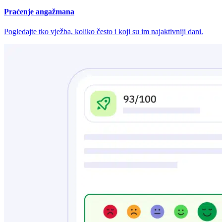
Praćenje angažmana
Pogledajte tko vježba, koliko često i koji su im najaktivniji dani.