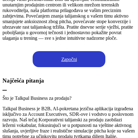
unutarnjim prodajnim centrom ili velikom mrežom terenskih
rukovoditelja, naša platforma prilagođava se vašim preciznim
zahtjevima. Povećanjem znanja talijanskog u vašem timu aktivno
smanjujete anksioznost zbog pitcha, povećavate stope konverzije i
ubrzavate rast talijanskog tržišta. Pratite dnevne serije vježbi, pratite
poboljšanja u govornoj tečnosti i jednostavno pokažite povrat
ulaganja u trening — sve s jedne intuitivne nadzorne ploče.
Započni
Najčešća pitanja
Što je Talkpal Business za prodaju?
Talkpal Business je B2B, AI-pokretana jezična aplikacija izgrađena
isključivo za Account Executives, SDR-ove i vodstvo u poslovnom
razvoju. Naš tečaj Korporativni talijanski za prodaju zaobilazi
ležerni vokabular, fokusirajući se u potpunosti na vještine aktivnog
slušanja, uvjerljive fraze i realistične simulacije pitcha koje su vašem
timu potrebne za učinkovitu prodaju tvrtkama diljem Italije.