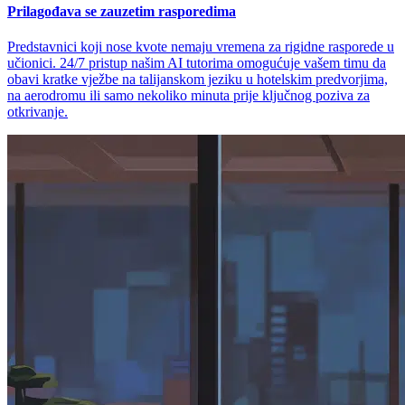
Prilagođava se zauzetim rasporedima
Predstavnici koji nose kvote nemaju vremena za rigidne rasporede u
učionici. 24/7 pristup našim AI tutorima omogućuje vašem timu da
obavi kratke vježbe na talijanskom jeziku u hotelskim predvorjima,
na aerodromu ili samo nekoliko minuta prije ključnog poziva za
otkrivanje.