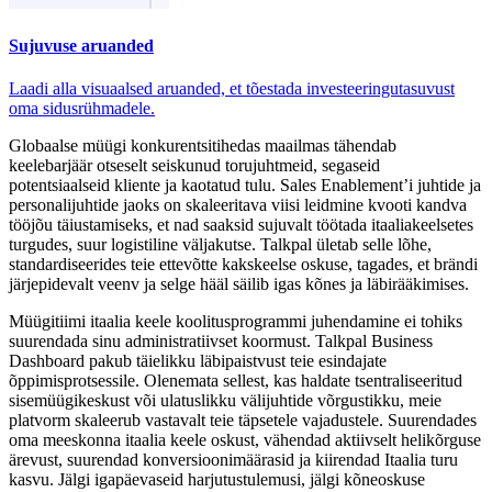
Sujuvuse aruanded
Laadi alla visuaalsed aruanded, et tõestada investeeringutasuvust
oma sidusrühmadele.
Globaalse müügi konkurentsitihedas maailmas tähendab
keelebarjäär otseselt seiskunud torujuhtmeid, segaseid
potentsiaalseid kliente ja kaotatud tulu. Sales Enablement’i juhtide ja
personalijuhtide jaoks on skaleeritava viisi leidmine kvooti kandva
tööjõu täiustamiseks, et nad saaksid sujuvalt töötada itaaliakeelsetes
turgudes, suur logistiline väljakutse. Talkpal ületab selle lõhe,
standardiseerides teie ettevõtte kakskeelse oskuse, tagades, et brändi
järjepidevalt veenv ja selge hääl säilib igas kõnes ja läbirääkimises.
Müügitiimi itaalia keele koolitusprogrammi juhendamine ei tohiks
suurendada sinu administratiivset koormust. Talkpal Business
Dashboard pakub täielikku läbipaistvust teie esindajate
õppimisprotsessile. Olenemata sellest, kas haldate tsentraliseeritud
sisemüügikeskust või ulatuslikku välijuhtide võrgustikku, meie
platvorm skaleerub vastavalt teie täpsetele vajadustele. Suurendades
oma meeskonna itaalia keele oskust, vähendad aktiivselt helikõrguse
ärevust, suurendad konversioonimäärasid ja kiirendad Itaalia turu
kasvu. Jälgi igapäevaseid harjutustulemusi, jälgi kõneoskuse