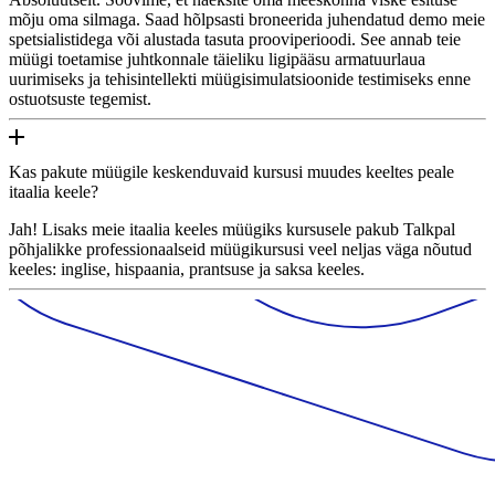
mõju oma silmaga. Saad hõlpsasti broneerida juhendatud demo meie
spetsialistidega või alustada tasuta prooviperioodi. See annab teie
müügi toetamise juhtkonnale täieliku ligipääsu armatuurlaua
uurimiseks ja tehisintellekti müügisimulatsioonide testimiseks enne
ostuotsuste tegemist.
Kas pakute müügile keskenduvaid kursusi muudes keeltes peale
itaalia keele?
Jah! Lisaks meie itaalia keeles müügiks kursusele pakub Talkpal
põhjalikke professionaalseid müügikursusi veel neljas väga nõutud
keeles: inglise, hispaania, prantsuse ja saksa keeles.