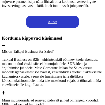
sujuvuse paranemist ja näita lihtsalt oma koolitusinvesteeringute
investeeringutasuvust – kõik ühelt intuitiivselt juhtpaneelilt.
Alusta
Korduma kippuvad küsimused
Mis on Talkpal Business for Sales?
Talkpal Business on B2B, tehisintellektil põhinev keelerakendus,
mis on loodud eksklusiivselt kontojuhtidele, SDR-idele ja
ärijuhtimise juhtidele. Meie Corporate Italian for Sales kursus
möödub igapäevasest sõnavarast, keskendudes täielikult aktiivsetele
kuulamisoskustele, veenvale fraasimisele ja realistlikele
kõnesimulatsioonidele, mida teie meeskond vajab, et tõhusalt müüa
ettevõtetele üle kogu Itaalia.
Minu müügiesindajad reisivad pidevalt ja neil on ranged kvoodid.
Millal nad saavad harjutada?