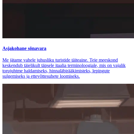
Asjakohane sõnavara
Me jätame vahele juhusliku turistide täiteaine. Teie meeskond
keskendub täielikult täpsele itaalia terminoloogiale, mis on vajalik
torujuhtme haldamiseks, hinnaläbirääkimisteks, lepingute
sulgemiseks ja ettevõttesuhete loomiseks.