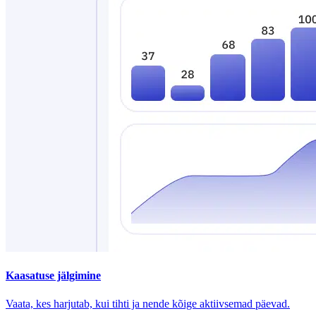
Kaasatuse jälgimine
Vaata, kes harjutab, kui tihti ja nende kõige aktiivsemad päevad.