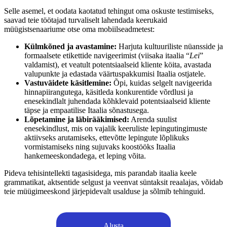
Selle asemel, et oodata kaotatud tehingut oma oskuste testimiseks,
saavad teie töötajad turvaliselt lahendada keerukaid
müügistsenaariume otse oma mobiilseadmetest:
Külmkõned ja avastamine:
Harjuta kultuuriliste nüansside ja
formaalsete etikettide navigeerimist (viisaka itaalia “
Lei
”
valdamist), et veatult potentsiaalseid kliente köita, avastada
valupunkte ja edastada väärtuspakkumisi Itaalia ostjatele.
Vastuväidete käsitlemine:
Õpi, kuidas selgelt navigeerida
hinnapiirangutega, käsitleda konkurentide võrdlusi ja
enesekindlalt juhendada kõhklevaid potentsiaalseid kliente
täpse ja empaatilise Itaalia sõnastusega.
Lõpetamine ja läbirääkimised:
Arenda suulist
enesekindlust, mis on vajalik keeruliste lepingutingimuste
aktiivseks arutamiseks, ettevõtte lepingute lõplikuks
vormistamiseks ning sujuvaks koostööks Itaalia
hankemeeskondadega, et leping võita.
Pideva tehisintellekti tagasisidega, mis parandab itaalia keele
grammatikat, aktsentide selgust ja veenvat süntaksit reaalajas, võidab
teie müügimeeskond järjepidevalt usalduse ja sõlmib tehinguid.
Alusta