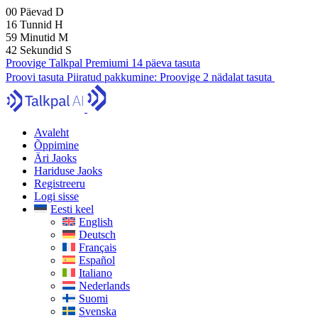
00
Päevad
D
16
Tunnid
H
59
Minutid
M
41
Sekundid
S
Proovige Talkpal Premiumi 14 päeva tasuta
Proovi tasuta
Piiratud pakkumine:
Proovige 2 nädalat tasuta
Avaleht
Õppimine
Äri Jaoks
Hariduse Jaoks
Registreeru
Logi sisse
Eesti keel
English
Deutsch
Français
Español
Italiano
Nederlands
Suomi
Svenska