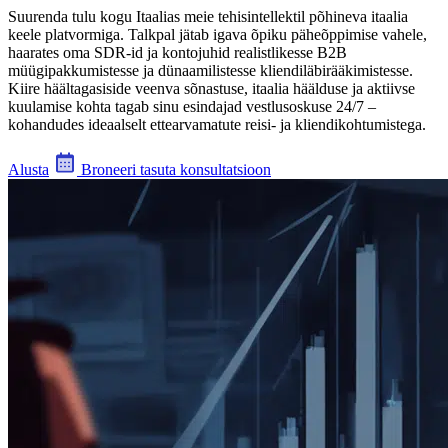
Suurenda tulu kogu Itaalias meie tehisintellektil põhineva itaalia
keele platvormiga. Talkpal jätab igava õpiku päheõppimise vahele,
haarates oma SDR-id ja kontojuhid realistlikesse B2B
müügipakkumistesse ja dünaamilistesse kliendiläbirääkimistesse.
Kiire häältagasiside veenva sõnastuse, itaalia häälduse ja aktiivse
kuulamise kohta tagab sinu esindajad vestlusoskuse 24/7 –
kohandudes ideaalselt ettearvamatute reisi- ja kliendikohtumistega.
Alusta
Broneeri tasuta konsultatsioon