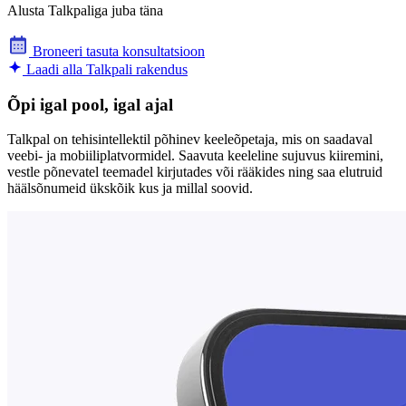
Alusta Talkpaliga juba täna
Broneeri tasuta konsultatsioon
Laadi alla Talkpali rakendus
Õpi igal pool, igal ajal
Talkpal on tehisintellektil põhinev keeleõpetaja, mis on saadaval
veebi- ja mobiiliplatvormidel. Saavuta keeleline sujuvus kiiremini,
vestle põnevatel teemadel kirjutades või rääkides ning saa elutruid
häälsõnumeid ükskõik kus ja millal soovid.