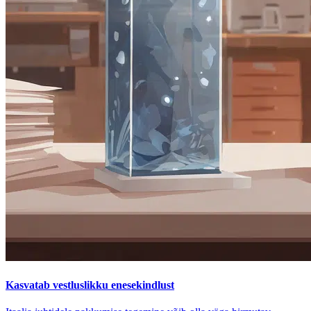
Kasvatab vestluslikku enesekindlust