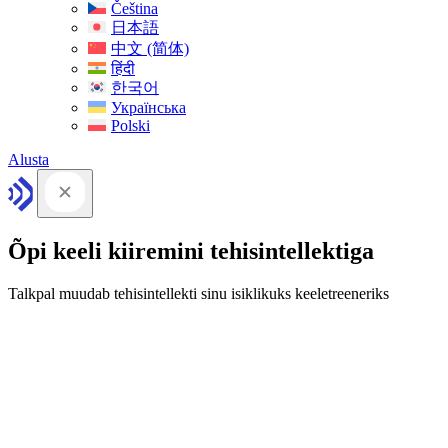
Čeština
日本語
中文 (简体)
हिंदी
한국어
Українська
Polski
Alusta
Õpi keeli kiiremini tehisintellektiga
Talkpal muudab tehisintellekti sinu isiklikuks keeletreeneriks