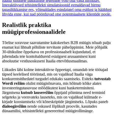
Itaalia juhtidele pakkumise tegemine võib olla väga hirmutav.
Interaktiivsed tehisintellekti simulatsioonid eemaldavad hirmu
tagasilükkamise ees, võimaldades esindajatel oma esitlust ja hääldust
lihvida enne, kui nad pöörduvad otse potentsiaalsete klientide poole.
Realistlik praktika
müügiprofessionaalidele
Tõelise soravuse saavutamine kakskeelses B2B müügis nõuab palju
enamat kui lihtsalt põhiliste tervituste päheõppimist. Meie põhjalik
30-ühikuline õppekava on professionaalselt kujundatud, et
juhendada teie kontohaldureid esialgsest arusaamisest kuni
absoluutse vestlusoskuseni Itaalia ettevõtlusmaailmas.
Liikudes läbi kolme interaktiivse õppeetapi, omandab teie töötajad
täpsed keelelised tööriistad, mis on vajalikud Itaalia väga
konkurentsitihedatel turgudel edukaks saamiseks. Esiteks
tutvustab
Wordi režiim
olulist müügisõnavara, mis hõlmab kõike alates
investeeringutasuvuse mõõdikutest kuni hanketerminiteni.
Järgmisena
kutsub lauserežiim
õppijaid põimima need terminid
selgeteks ja veenvateks lauseteks, mis on vajalikud külmade e-
kirjade koostamiseks või kõneskriptide järgimiseks. Lõpuks paneb
dialoogirežiim
nende oskused lõplikult proovile, kasutades
dünaamilisi, tehisintellekti genereeritud müügirollimänge.