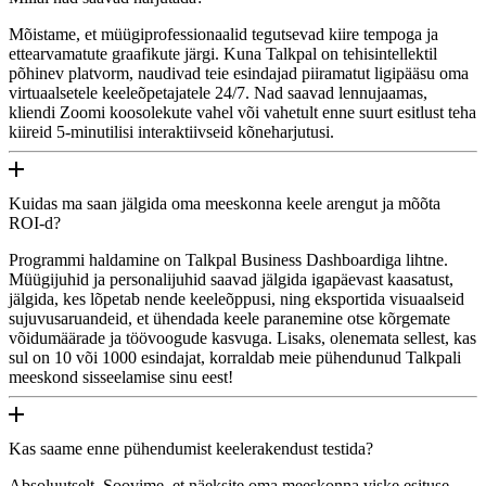
Mõistame, et müügiprofessionaalid tegutsevad kiire tempoga ja
ettearvamatute graafikute järgi. Kuna Talkpal on tehisintellektil
põhinev platvorm, naudivad teie esindajad piiramatut ligipääsu oma
virtuaalsetele keeleõpetajatele 24/7. Nad saavad lennujaamas,
kliendi Zoomi koosolekute vahel või vahetult enne suurt esitlust teha
kiireid 5-minutilisi interaktiivseid kõneharjutusi.
Kuidas ma saan jälgida oma meeskonna keele arengut ja mõõta
ROI-d?
Programmi haldamine on Talkpal Business Dashboardiga lihtne.
Müügijuhid ja personalijuhid saavad jälgida igapäevast kaasatust,
jälgida, kes lõpetab nende keeleõppusi, ning eksportida visuaalseid
sujuvusaruandeid, et ühendada keele paranemine otse kõrgemate
võidumäärade ja töövoogude kasvuga. Lisaks, olenemata sellest, kas
sul on 10 või 1000 esindajat, korraldab meie pühendunud Talkpali
meeskond sisseelamise sinu eest!
Kas saame enne pühendumist keelerakendust testida?
Absoluutselt. Soovime, et näeksite oma meeskonna viske esituse