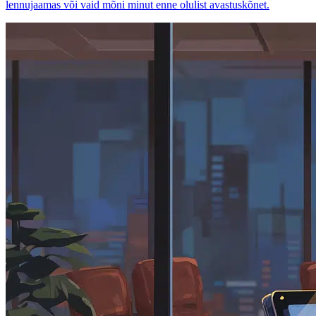
lennujaamas või vaid mõni minut enne olulist avastuskõnet.