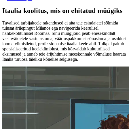
Itaalia koolitus, mis on ehitatud müügiks
Tavalised tarbijakeele rakendused ei aita teie esindajatel sõlmida
tulusat ärilepingut Milanos ega navigeerida keerulisel
hankekohtumisel Roomas. Sinu müügijõud peab enesekindlalt
vastuväidetele vastu astuma, väärtuspakkumisi sõnastama ja usaldust
looma viimistletud, professionaalse itaalia keele abil. Talkpal pakub
spetsialiseeritud keelekümblust, mis kõrvaldab kultuurilised
eksimused ja annab teie ärijuhtimise meeskonnale võimaluse haarata
Itaalia turuosa täieliku kõnelise selgusega.