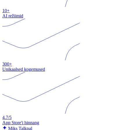
10+
AI režiimid
300+
Unikaalsed kogemused
4.7/5
App Store'i hinnang
Miks Talkpal