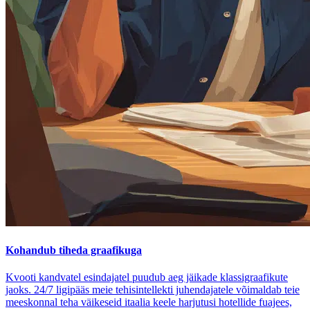
Kohandub tiheda graafikuga
Kvooti kandvatel esindajatel puudub aeg jäikade klassigraafikute
jaoks. 24/7 ligipääs meie tehisintellekti juhendajatele võimaldab teie
meeskonnal teha väikeseid itaalia keele harjutusi hotellide fuajees,