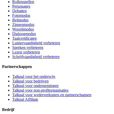
Rollenspellen
Personages
Debatten
Fotomodus
Belmodus
Zinnenmodus
Woordmodus
Dialoogmodus
Taalcertificaten
Luistervaardigheid verbeteren
Spreken verbeteren
Lezen verbeteren
Schrijfvaardigheid verbeteren
Partnerschappen
Talkpal voor het onderwijs
Talkpal voor bedrijven
Talkpal voor ondernemingen
Talkpal voor non-profitorganisaties
Talkpal voor wederverkopers en partnerschappen
Talkpal Affiliate
Bedrijf