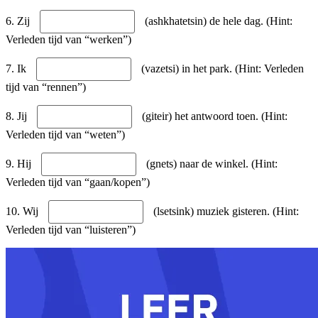
6. Zij
(ashkhatetsin) de hele dag. (Hint:
Verleden tijd van “werken”)
7. Ik
(vazetsi) in het park. (Hint: Verleden
tijd van “rennen”)
8. Jij
(giteir) het antwoord toen. (Hint:
Verleden tijd van “weten”)
9. Hij
(gnets) naar de winkel. (Hint:
Verleden tijd van “gaan/kopen”)
10. Wij
(lsetsink) muziek gisteren. (Hint:
Verleden tijd van “luisteren”)