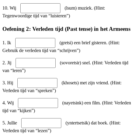
10. Wij
(lsum) muziek. (Hint:
Tegenwoordige tijd van “luisteren”)
Oefening 2: Verleden tijd (Past tense) in het Armeens
1. Ik
(gretsi) een brief gisteren. (Hint:
Gebruik de verleden tijd van “schrijven”)
2. Jij
(sovoretsir) snel. (Hint: Verleden tijd
van “leren”)
3. Hij
(khosets) met zijn vriend. (Hint:
Verleden tijd van “spreken”)
4. Wij
(nayetsink) een film. (Hint: Verleden
tijd van “kijken”)
5. Jullie
(yntertsetsik) dat boek. (Hint:
Verleden tijd van “lezen”)