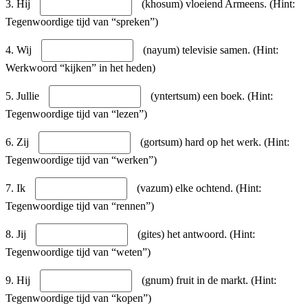
3. Hij
(khosum) vloeiend Armeens. (Hint:
Tegenwoordige tijd van “spreken”)
4. Wij
(nayum) televisie samen. (Hint:
Werkwoord “kijken” in het heden)
5. Jullie
(yntertsum) een boek. (Hint:
Tegenwoordige tijd van “lezen”)
6. Zij
(gortsum) hard op het werk. (Hint:
Tegenwoordige tijd van “werken”)
7. Ik
(vazum) elke ochtend. (Hint:
Tegenwoordige tijd van “rennen”)
8. Jij
(gites) het antwoord. (Hint:
Tegenwoordige tijd van “weten”)
9. Hij
(gnum) fruit in de markt. (Hint:
Tegenwoordige tijd van “kopen”)