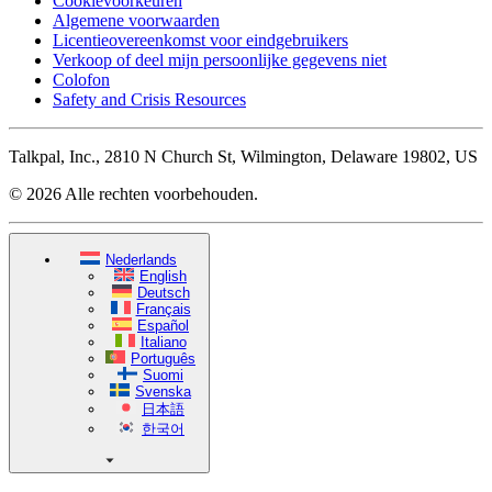
Cookievoorkeuren
Algemene voorwaarden
Licentieovereenkomst voor eindgebruikers
Verkoop of deel mijn persoonlijke gegevens niet
Colofon
Safety and Crisis Resources
Talkpal, Inc., 2810 N Church St, Wilmington, Delaware 19802, US
© 2026 Alle rechten voorbehouden.
Nederlands
English
Deutsch
Français
Español
Italiano
Português
Suomi
Svenska
日本語
한국어