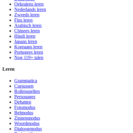
Oekraïens leren
Nederlands leren
Zweeds leren
Fins leren
Arabisch leren
Chinees leren
Hindi leren
Japans leren
Koreaans leren
Portugees leren
Nog 119+ talen
Leren
Grammatica
Cursussen
Rollenspellen
Personages
Debatten
Fotomodus
Belmodus
Zinnenmodus
Woordmodus
Dialoogmodus