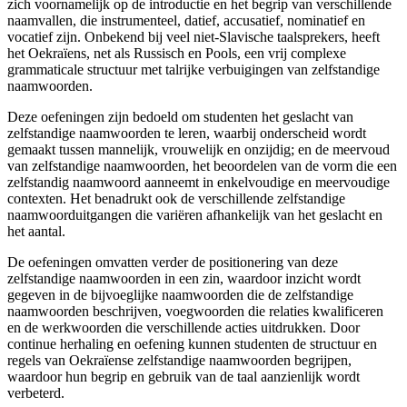
zich voornamelijk op de introductie en het begrip van verschillende
naamvallen, die instrumenteel, datief, accusatief, nominatief en
vocatief zijn. Onbekend bij veel niet-Slavische taalsprekers, heeft
het Oekraïens, net als Russisch en Pools, een vrij complexe
grammaticale structuur met talrijke verbuigingen van zelfstandige
naamwoorden.
Deze oefeningen zijn bedoeld om studenten het geslacht van
zelfstandige naamwoorden te leren, waarbij onderscheid wordt
gemaakt tussen mannelijk, vrouwelijk en onzijdig; en de meervoud
van zelfstandige naamwoorden, het beoordelen van de vorm die een
zelfstandig naamwoord aanneemt in enkelvoudige en meervoudige
contexten. Het benadrukt ook de verschillende zelfstandige
naamwoorduitgangen die variëren afhankelijk van het geslacht en
het aantal.
De oefeningen omvatten verder de positionering van deze
zelfstandige naamwoorden in een zin, waardoor inzicht wordt
gegeven in de bijvoeglijke naamwoorden die de zelfstandige
naamwoorden beschrijven, voegwoorden die relaties kwalificeren
en de werkwoorden die verschillende acties uitdrukken. Door
continue herhaling en oefening kunnen studenten de structuur en
regels van Oekraïense zelfstandige naamwoorden begrijpen,
waardoor hun begrip en gebruik van de taal aanzienlijk wordt
verbeterd.