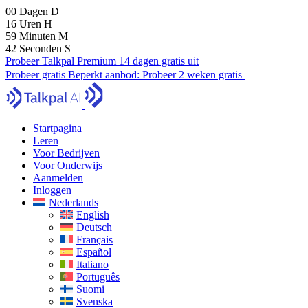
00
Dagen
D
16
Uren
H
59
Minuten
M
41
Seconden
S
Probeer Talkpal Premium 14 dagen gratis uit
Probeer gratis
Beperkt aanbod:
Probeer 2 weken gratis
Startpagina
Leren
Voor Bedrijven
Voor Onderwijs
Aanmelden
Inloggen
Nederlands
English
Deutsch
Français
Español
Italiano
Português
Suomi
Svenska