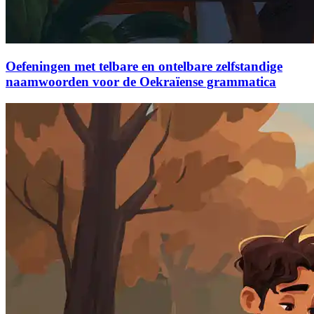
Oefeningen met telbare en ontelbare zelfstandige
naamwoorden voor de Oekraïense grammatica