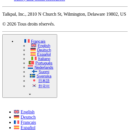
Talkpal, Inc., 2810 N Church St, Wilmington, Delaware 19802, US
© 2026 Tous droits réservés.
Français
English
Deutsch
Español
Italiano
Português
Nederlands
Suomi
Svenska
日本語
한국어
English
Deutsch
Français
Español