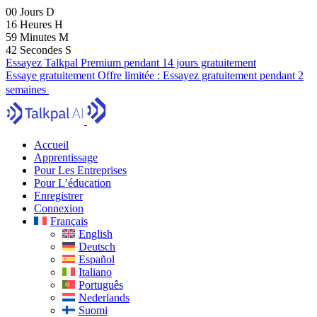
00
Jours
D
16
Heures
H
59
Minutes
M
41
Secondes
S
Essayez Talkpal Premium pendant 14 jours gratuitement
Essaye gratuitement
Offre limitée :
Essayez gratuitement pendant 2
semaines
Accueil
Apprentissage
Pour Les Entreprises
Pour L’éducation
Enregistrer
Connexion
Français
English
Deutsch
Español
Italiano
Português
Nederlands
Suomi