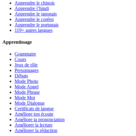
Apprendre le chinois
Apprendre l’hindi
Apprendre le japonais
Apprendre le coréen
Apprendre le portugais
119+ autres langues
Apprentissage
Grammaire
Cours
Jeux de rôle
Personnages
Débats
Mode Photo
Mode Appel
Mode Phrase
Mode Mot
Mode Dialogue
Certificats de langue
Améliore ton écoute
Améliore ta prononciation
Améliorer la lecture
Améliorer la rédaction