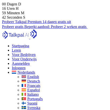
00
Dagen
D
16
Uren
H
59
Minuten
M
40
Seconden
S
Probeer Talkpal Premium 14 dagen gratis uit
Probeer gratis
Beperkt aanbod:
Probeer 2 weken gratis
Startpagina
Leren
Voor Bedrijven
Voor Onderwijs
Aanmelden
Inloggen
Nederlands
English
Deutsch
Français
Español
Italiano
Português
Suomi
Svenska