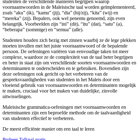
studenten de verschillende manieren begrijpen waarop
voornaamwoorden in de Maleisische taal worden geïmplementeerd,
zoals “aku” (ik), “kamu” (jij), “dia” (hij/zij), “kita” (wij) en
“mereka” (zij). Bepalers, ook wel penentu genoemd, zijn even
belangrijk. Voorbeelden zijn “ini” (dit), “itu” (dat), “satu” (a),
“beberapa” (sommige) en “semua” (alle).
Studenten houden zich bezig met zinnen waarbij ze de lege plekken
moeten invullen met het juiste voornaamwoord of de bepalende
persoon. De oefeningen variëren van eenvoudige taken tot meer
complexe, waardoor ze de complexiteit van de taal beter begrijpen
en beter in staat zijn om verschillende soorten voornaamwoorden en
determinanten te onderscheiden en te gebruiken. Bovendien zijn
deze oefeningen ook gericht op het verbeteren van de
gespreksvaardigheden van studenten in het Maleis door een
vloeiend gebruik van voornaamwoorden en determinanten mogelijk
te maken, cruciaal voor het maken van duidelijke, zinvolle
uitwisselingen.
Maleisische grammatica-oefeningen met voornaamwoorden en
determinanten zijn een beproefde methode om de taalvaardigheid
van studenten effectief te verbeteren.
De meest efficiënte manier om een taal te leren
Probeer Talkpal gratis