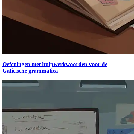
Oefeningen met hulpwerkwoorden voor de
Galicische grammatica