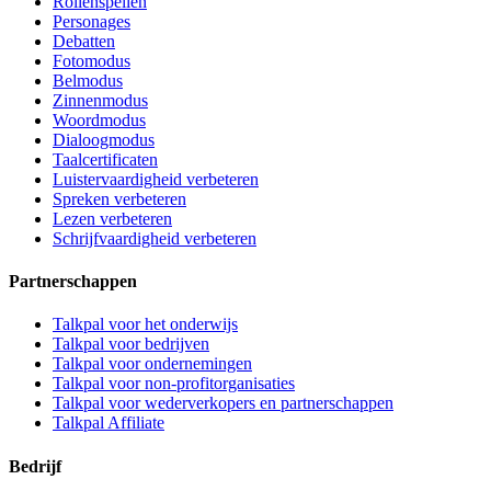
Rollenspellen
Personages
Debatten
Fotomodus
Belmodus
Zinnenmodus
Woordmodus
Dialoogmodus
Taalcertificaten
Luistervaardigheid verbeteren
Spreken verbeteren
Lezen verbeteren
Schrijfvaardigheid verbeteren
Partnerschappen
Talkpal voor het onderwijs
Talkpal voor bedrijven
Talkpal voor ondernemingen
Talkpal voor non-profitorganisaties
Talkpal voor wederverkopers en partnerschappen
Talkpal Affiliate
Bedrijf