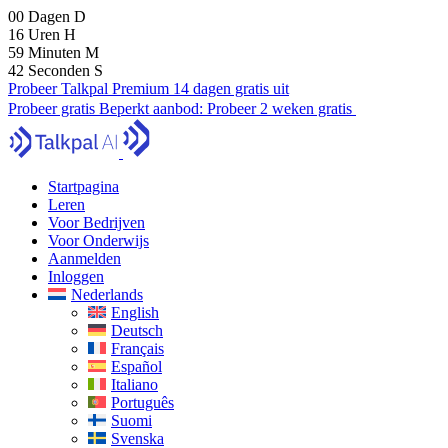
00
Dagen
D
16
Uren
H
59
Minuten
M
41
Seconden
S
Probeer Talkpal Premium 14 dagen gratis uit
Probeer gratis
Beperkt aanbod:
Probeer 2 weken gratis
Startpagina
Leren
Voor Bedrijven
Voor Onderwijs
Aanmelden
Inloggen
Nederlands
English
Deutsch
Français
Español
Italiano
Português
Suomi
Svenska