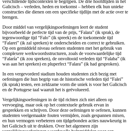
verschillende tijdscontexten te begrijpen. De drie hoofdtijden in het
Galicisch – verleden, heden en toekomst – hebben elk hun unieke
constructies die dienen om een specifieke tijdlijn met de actie over te
brengen.
Door middel van vergelijkingsoefeningen leert de student
bijvoorbeeld de perfecte tijd van de prijs, “Falara” (ik sprak), de
tegenwoordige tijd “Falo” (ik spreek) en de toekomende tijd
“Falarei” (ik zal spreken) te onderscheiden en correct te gebruiken.
Op een gemiddeld niveau oefenen studenten met het gebruik van
complexere werkwoordsstructuren, zoals de voorwaardelijke tijd
“Falaría” (ik zou spreken), de onvoltooid verleden tijd “Falaba” (ik
was aan het spreken) en pluperfect “Falara” (ik had gesproken).
In een vergevorderd stadium houden studenten zich bezig met
oefeningen die hun begrip van de historische verleden tijd “Falei”
(ik sprak) testen, een zeldzame vorm die uniek is voor het Galicisch
en de Portugese taal waaruit het is geëvolueerd.
Vergelijkingsoefeningen in de tijd richten zich niet alleen op
vervoeging, maar ook op het contextuele gebruik ervan in
gesprekken en schrijven. Door deze oefeningen te oefenen, kunnen
studenten veelgemaakte fouten vermijden, zoals gespannen mixen,
en hun vermogen verbeteren om tijdgebonden acties nauwkeurig in
het Galicisch uit te drukken. Over het algemeen zijn