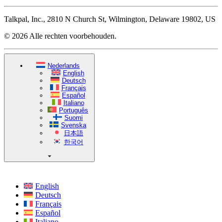
Talkpal, Inc., 2810 N Church St, Wilmington, Delaware 19802, US
© 2026 Alle rechten voorbehouden.
Nederlands
English
Deutsch
Français
Español
Italiano
Português
Suomi
Svenska
日本語
한국어
English
Deutsch
Français
Español
Italiano