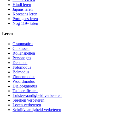
Hindi leren
Japans leren
Koreaans leren
Portugees leren
Nog 119+ talen
Leren
Grammatica
Cursussen
Rollenspellen
Personages
Debatten
Fotomodus
Belmodus
Zinnenmodus
Woordmodus
Dialoogmodus
Taalcertificaten
Luistervaardigheid verbeteren
Spreken verbeteren
Lezen verbeteren
Schrijfvaardigheid verbeteren