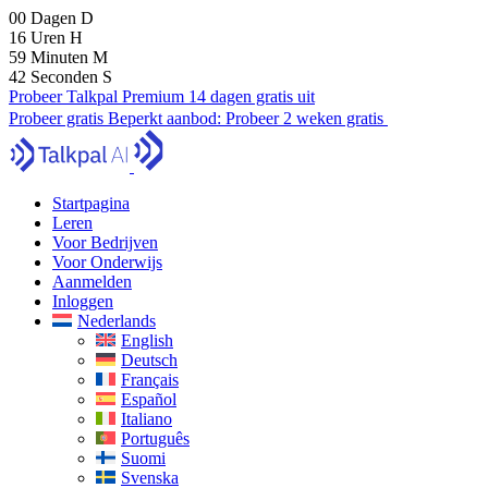
00
Dagen
D
16
Uren
H
59
Minuten
M
41
Seconden
S
Probeer Talkpal Premium 14 dagen gratis uit
Probeer gratis
Beperkt aanbod:
Probeer 2 weken gratis
Startpagina
Leren
Voor Bedrijven
Voor Onderwijs
Aanmelden
Inloggen
Nederlands
English
Deutsch
Français
Español
Italiano
Português
Suomi
Svenska