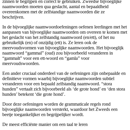
zinnen te begrijpen en correct te gebruiken. Zweedse bijvoeglijke
naamwoorden moeten qua geslacht, aantal en bepaaldheid
overeenkomen met de zelfstandige naamwoorden die ze
beschrijven.
In de bijvoeglijke naamwoordoefeningen oefenen leerlingen met het
aanpassen van bijvoeglijke naamwoorden om overeen te komen met
het geslacht van het zelfstandig naamwoord (en/ett), of het nu
gebruikelijk (en) of onzijdig (ett) is. Ze leren ook de
meervoudsvormen van bijvoeglijke naamwoorden. Het bijvoeglijk
naamwoord “gammal” (oud) zou bijvoorbeeld veranderen in
“gammalt” voor een ett-woord en “gamla” voor
meervoudswoorden.
Een ander cruciaal onderdeel van de oefeningen zijn onbepaalde en
definitieve vormen waarbij bijvoeglijke naamwoorden subtiel
veranderen voor een bepaald zelfstandig naamwoord. “stora
hunden” vertaalt zich bijvoorbeeld als ‘de grote hond’ en ‘den stora
hunden’ betekent ‘die grote hond’.
Door deze oefeningen worden de grammaticale regels rond
bijvoeglijke naamwoorden versterkt, waardoor het Zweeds een
beetje toegankelijker en begrijpelijker wordt.
De meest efficiënte manier om een taal te leren