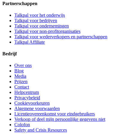
Partnerschappen
Talkpal voor het onderwijs
Talkpal voor bedrijven
Talkpal voor ondernemingen
Talkpal voor non-profitorganisaties
Talkpal voor wederverkopers en partnerschappen
Talkpal Affiliate
Bedrijf
Over ons
Blog
Media
Prijzen
Contact
Helpcentrum
Privacybeleid
Cookievoorkeuren
Algemene voorwaarden
Licentieovereenkomst voor eindgebruikers
Verkoop of deel mijn persoonlijke gegevens niet
Colofon
Safety and Crisis Resources