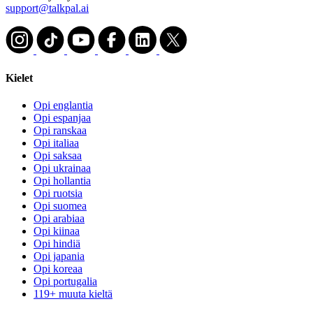
support@talkpal.ai
Kielet
Opi englantia
Opi espanjaa
Opi ranskaa
Opi italiaa
Opi saksaa
Opi ukrainaa
Opi hollantia
Opi ruotsia
Opi suomea
Opi arabiaa
Opi kiinaa
Opi hindiä
Opi japania
Opi koreaa
Opi portugalia
119+ muuta kieltä