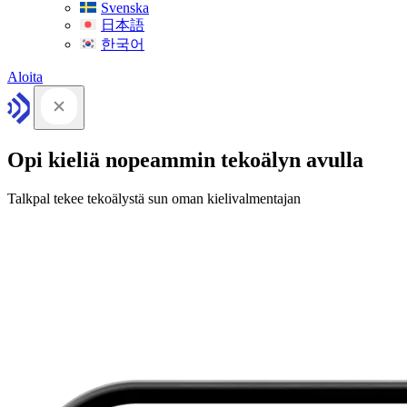
Svenska
日本語
한국어
Aloita
Opi kieliä nopeammin tekoälyn avulla
Talkpal tekee tekoälystä sun oman kielivalmentajan