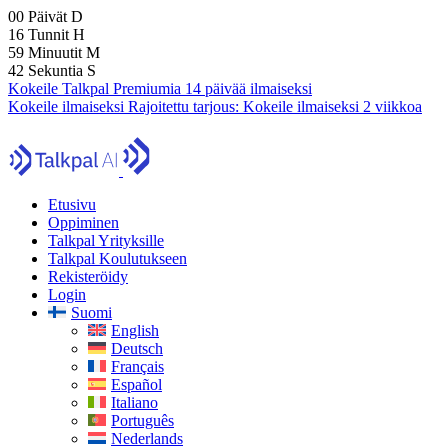
00
Päivät
D
16
Tunnit
H
59
Minuutit
M
41
Sekuntia
S
Kokeile Talkpal Premiumia 14 päivää ilmaiseksi
Kokeile ilmaiseksi
Rajoitettu tarjous:
Kokeile ilmaiseksi 2 viikkoa
Etusivu
Oppiminen
Talkpal Yrityksille
Talkpal Koulutukseen
Rekisteröidy
Login
Suomi
English
Deutsch
Français
Español
Italiano
Português
Nederlands