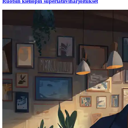
Ruotsin kieliopin superlatiiviharjoitukset