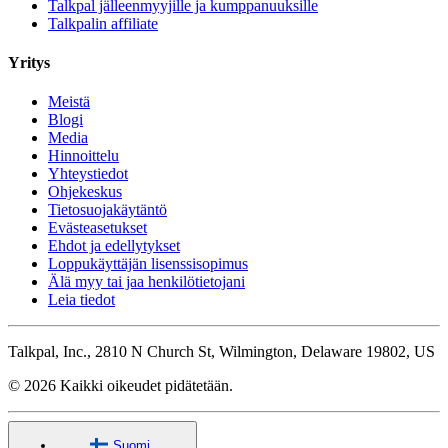
Talkpal jälleenmyyjille ja kumppanuuksille
Talkpalin affiliate
Yritys
Meistä
Blogi
Media
Hinnoittelu
Yhteystiedot
Ohjekeskus
Tietosuojakäytäntö
Evästeasetukset
Ehdot ja edellytykset
Loppukäyttäjän lisenssisopimus
Älä myy tai jaa henkilötietojani
Leia tiedot
Talkpal, Inc., 2810 N Church St, Wilmington, Delaware 19802, US
© 2026 Kaikki oikeudet pidätetään.
Suomi