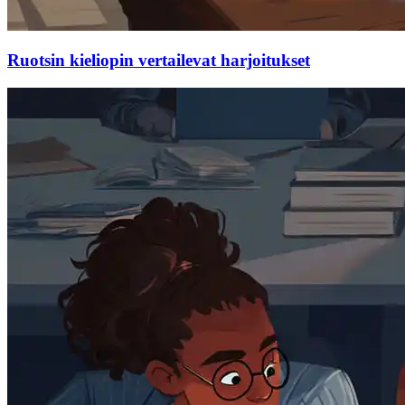
Ruotsin kieliopin vertailevat harjoitukset