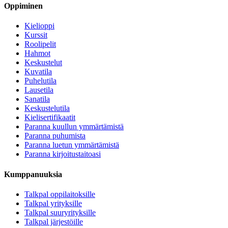
Oppiminen
Kielioppi
Kurssit
Roolipelit
Hahmot
Keskustelut
Kuvatila
Puhelutila
Lausetila
Sanatila
Keskustelutila
Kielisertifikaatit
Paranna kuullun ymmärtämistä
Paranna puhumista
Paranna luetun ymmärtämistä
Paranna kirjoitustaitoasi
Kumppanuuksia
Talkpal oppilaitoksille
Talkpal yrityksille
Talkpal suuryrityksille
Talkpal järjestöille