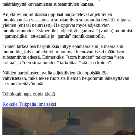
määräisyyttä kuvaamiensa substantiivien kanssa.
Adjektiiviharjoituksissa oppilaat harjoittelevat adjektiivien
muokkaamista vastaamaan substantiivin sukupuolta (en/ett), olipa se
yleinen (en) tai neutri (ett). He oppivat myös adjektiivien
monikkomuodot. Esimerkiksi adjektiivi ”gammal” (vanha) muuttuisi
”gammaltiksi” ett-sanalle ja ”gamla” monikkosanoille.
Toinen tärkeä osa harjoituksia liittyy epämääräisiin ja määräisiin
muotoihin, joissa adjektiivit muuttuvat hienovaraisesti määräisen
substantiivin edessä. Esimerkiksi ”stora hunden” tarkoittaa ”isoa
koiraa” ja ”den stora hunden” tarkoittaa ”sitä isoa koiraa”.
Näiden harjoitusten avulla adjektiivien kielioppisääntöjä
vahvistetaan, mikä tekee ruotsista hieman helpommin lähestyttävän
ja ymmärrettävämmän.
Tehokkain tapa oppia kieltä
Kokeile Talkpalia ilmaiseksi