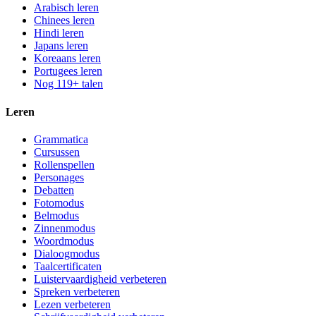
Arabisch leren
Chinees leren
Hindi leren
Japans leren
Koreaans leren
Portugees leren
Nog 119+ talen
Leren
Grammatica
Cursussen
Rollenspellen
Personages
Debatten
Fotomodus
Belmodus
Zinnenmodus
Woordmodus
Dialoogmodus
Taalcertificaten
Luistervaardigheid verbeteren
Spreken verbeteren
Lezen verbeteren