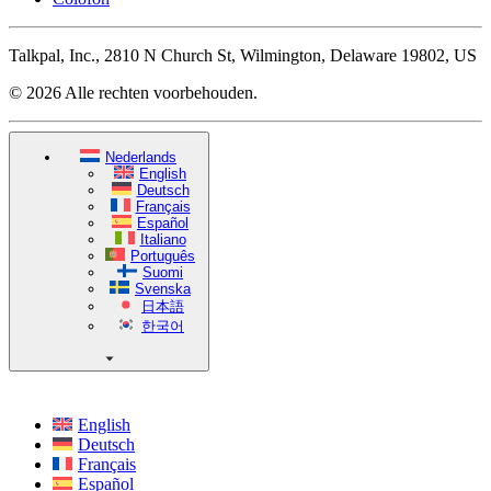
Talkpal, Inc., 2810 N Church St, Wilmington, Delaware 19802, US
© 2026 Alle rechten voorbehouden.
Nederlands
English
Deutsch
Français
Español
Italiano
Português
Suomi
Svenska
日本語
한국어
English
Deutsch
Français
Español