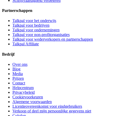
Schrijfvaardigheid verbeteren
Partnerschappen
Talkpal voor het onderwijs
Talkpal voor bedrijven
Talkpal voor ondernemingen
Talkpal voor non-profitorganisaties
Talkpal voor wederverkopers en partnerschappen
Talkpal Affiliate
Bedrijf
Over ons
Blog
Media
Prijzen
Contact
Helpcentrum
Privacybeleid
Cookievoorkeuren
Algemene voorwaarden
Licentieovereenkomst voor eindgebruikers
Verkoop of deel mijn persoonlijke gegevens niet
Colofon