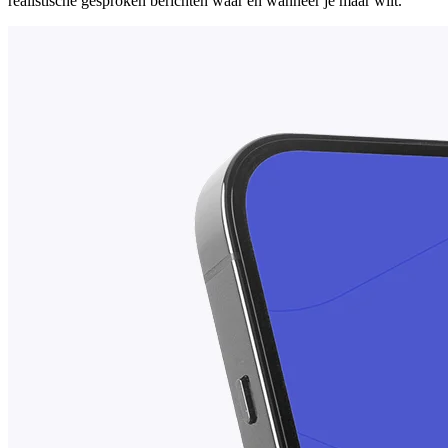
realistische gesproken berichten waar en wanneer je maar wilt.