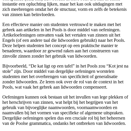
instantie een opluchting lijken, maar het kan ook uitdagingen met
zich meebrengen omdat het de structuur, vorm en zelfs de betekenis
van zinnen kan beïnvloeden.
Een effectieve manier om studenten vertrouwd te maken met het
gebrek aan artikelen in het Pools is door middel van oefeningen.
Artikeloefeningen omvatten vaak het vertalen van zinnen uit het
Engels (of een andere taal die lidwoorden gebruikt) naar het Pools.
Deze helpen studenten het concept op een praktische manier te
benaderen, waardoor ze gewend raken aan het construeren van
zinvolle zinnen zonder het gebruik van lidwoorden.
Bijvoorbeeld, “De kat ligt op een tafel” in het Pools zou “Kot jest na
stole” zijn. Door middel van dergelijke oefeningen worstelen
studenten met het overbrengen van specificiteit of generalisatie
zonder lidwoorden. Ze leren ook over de rol van de context in het
Pools, wat vaak het gebrek aan lidwoorden compenseert.
Oefeningen kunnen ook bestaan uit het invullen van lege plekken of
het herschrijven van zinnen, wat helpt bij het begrijpen van het
gebruik van bijvoeglijke naamwoorden, voornaamwoorden en
naamvallen bij het vormen van specifieke of algemene uitspraken.
Dergelijke oefeningen spelen dus een cruciale rol bij het beheersen
van de Poolse grammatica, ondanks het ontbreken van lidwoorden.