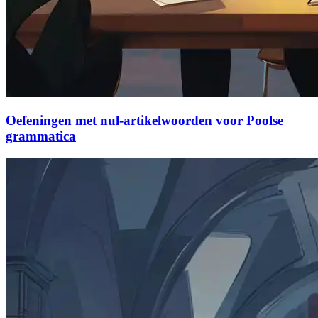
Oefeningen met nul-artikelwoorden voor Poolse
grammatica