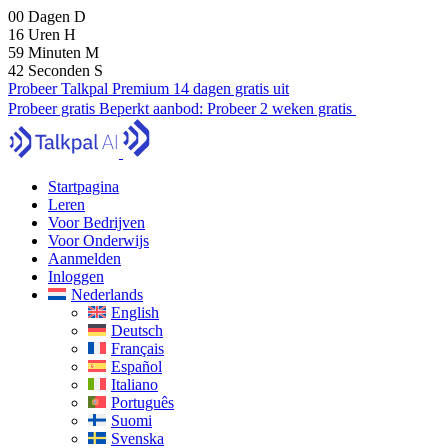
00
Dagen
D
16
Uren
H
59
Minuten
M
41
Seconden
S
Probeer Talkpal Premium 14 dagen gratis uit
Probeer gratis
Beperkt aanbod:
Probeer 2 weken gratis
Startpagina
Leren
Voor Bedrijven
Voor Onderwijs
Aanmelden
Inloggen
Nederlands
English
Deutsch
Français
Español
Italiano
Português
Suomi
Svenska