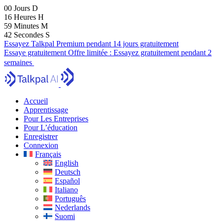
00
Jours
D
16
Heures
H
59
Minutes
M
41
Secondes
S
Essayez Talkpal Premium pendant 14 jours gratuitement
Essaye gratuitement
Offre limitée :
Essayez gratuitement pendant 2
semaines
Accueil
Apprentissage
Pour Les Entreprises
Pour L’éducation
Enregistrer
Connexion
Français
English
Deutsch
Español
Italiano
Português
Nederlands
Suomi