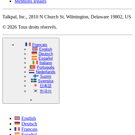
Mentions légales
Talkpal, Inc., 2810 N Church St, Wilmington, Delaware 19802, US
© 2026 Tous droits réservés.
Français
English
Deutsch
Español
Italiano
Português
Nederlands
Suomi
Svenska
日本語
한국어
English
Deutsch
Français
Español