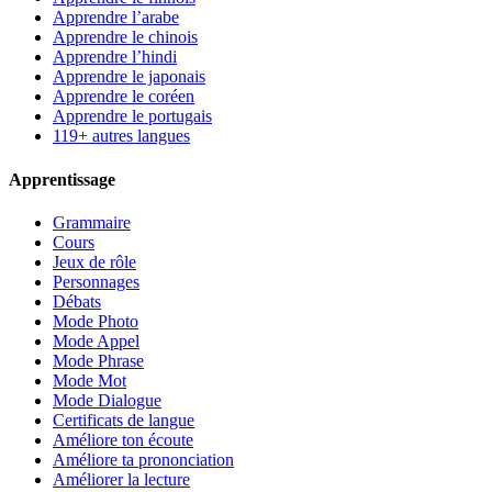
Apprendre l’arabe
Apprendre le chinois
Apprendre l’hindi
Apprendre le japonais
Apprendre le coréen
Apprendre le portugais
119+ autres langues
Apprentissage
Grammaire
Cours
Jeux de rôle
Personnages
Débats
Mode Photo
Mode Appel
Mode Phrase
Mode Mot
Mode Dialogue
Certificats de langue
Améliore ton écoute
Améliore ta prononciation
Améliorer la lecture