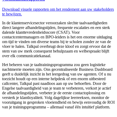
Download visuele rapporten om het rendement aan uw stakeholders
te bewijzen.
In de klantenservicesector veroorzaken slechte taalvaardigheden
direct langere afhandelingstijden, frequente escalaties en een sterk
dalende klanttevredenheidsscore (CSAT). Voor
contactcentermanagers en BPO-leiders is het een enorme uitdaging
om tijd te vinden om diverse teams bij te scholen zonder ze van de
vloer te halen. Talkpal overbrugt deze kloof en zorgt ervoor dat de
stem van uw merk consequent behulpzaam en welbespraakt blijft
over elk communicatiekanaal.
Het beheren van je taaltrainingsprogramma zou geen logistieke
nachtmerrie moeten zijn. Ons gecentraliseerde Business Dashboard
geeft u duidelijk inzicht in het leergedrag van uw agenten. Of u nu
toezicht houdt op een interne helpdesk of een enorm uitbesteed
callcenter, Talkpal past naadloos aan op uw behoeften. Door de
Engelse taalvaardigheid van je team te verbeteren, verkort je actief
de afhandelingstijden, verbeter je de eerste contactoplossing en
versterk je klantloyaliteit. Volg dagelijkse leerreeksen, monitor de
vooruitgang in gesproken vloeiendheid en bewijs eenvoudig de ROI
van je trainingsprogramma – allemaal vanaf één intuïtief platform.