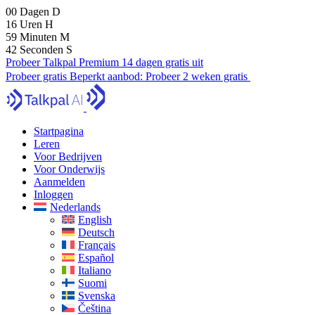
00
Dagen
D
16
Uren
H
59
Minuten
M
41
Seconden
S
Probeer Talkpal Premium 14 dagen gratis uit
Probeer gratis
Beperkt aanbod:
Probeer 2 weken gratis
Startpagina
Leren
Voor Bedrijven
Voor Onderwijs
Aanmelden
Inloggen
Nederlands
English
Deutsch
Français
Español
Italiano
Suomi
Svenska
Čeština