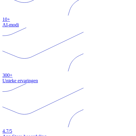
10+
AI-modi
300+
Unieke ervaringen
4.7/5