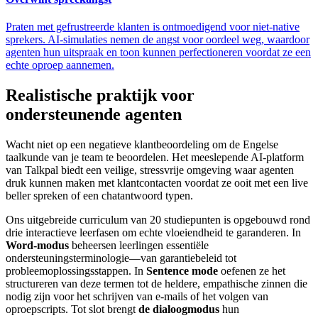
Praten met gefrustreerde klanten is ontmoedigend voor niet-native
sprekers. AI-simulaties nemen de angst voor oordeel weg, waardoor
agenten hun uitspraak en toon kunnen perfectioneren voordat ze een
echte oproep aannemen.
Realistische praktijk voor
ondersteunende agenten
Wacht niet op een negatieve klantbeoordeling om de Engelse
taalkunde van je team te beoordelen. Het meeslepende AI-platform
van Talkpal biedt een veilige, stressvrije omgeving waar agenten
druk kunnen maken met klantcontacten voordat ze ooit met een live
beller spreken of een chatantwoord typen.
Ons uitgebreide curriculum van 20 studiepunten is opgebouwd rond
drie interactieve leerfasen om echte vloeiendheid te garanderen. In
Word-modus
beheersen leerlingen essentiële
ondersteuningsterminologie—van garantiebeleid tot
probleemoplossingsstappen. In
Sentence mode
oefenen ze het
structureren van deze termen tot de heldere, empathische zinnen die
nodig zijn voor het schrijven van e-mails of het volgen van
oproepscripts. Tot slot brengt
de dialoogmodus
hun