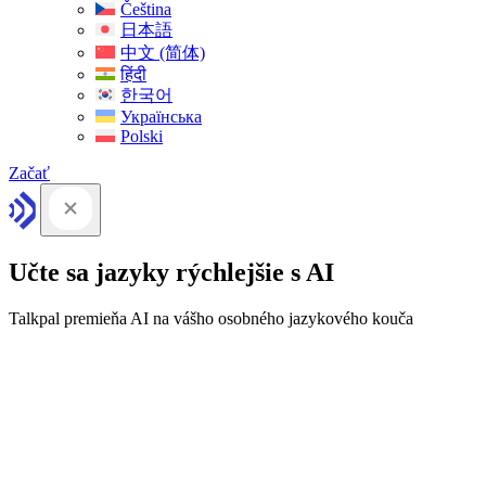
Čeština
日本語
中文 (简体)
हिंदी
한국어
Українська
Polski
Začať
Učte sa jazyky rýchlejšie s AI
Talkpal premieňa AI na vášho osobného jazykového kouča