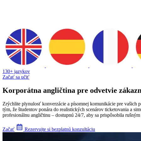
130+ jazykov
Začať sa učiť
Korporátna angličtina pre odvetvie zákaz
Zrýchlite plynulosť konverzácie a písomnej komunikácie pre vašich 
tým, že študentov ponára do realistických scenárov ticketovania a 
profesionálnu angličtinu – dostupnú 24/7, aby sa prispôsobila rušný
Začať
Rezervujte si bezplatnú konzultáciu