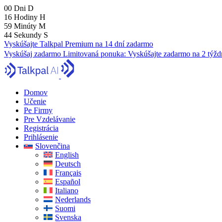
00
Dni
D
16
Hodiny
H
59
Minúty
M
43
Sekundy
S
Vyskúšajte Talkpal Premium na 14 dní zadarmo
Vyskúšaj zadarmo
Limitovaná ponuka:
Vyskúšajte zadarmo na 2 týžd
Domov
Učenie
Pe Firmy
Pre Vzdelávanie
Registrácia
Prihlásenie
Slovenčina
English
Deutsch
Français
Español
Italiano
Nederlands
Suomi
Svenska