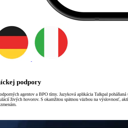
níckej podpory
podporných agentov a BPO tímy. Jazyková aplikácia Talkpal poháňaná u
simulácií živých hovorov. S okamžitou spätnou väzbou na výslovnosť,
m zmenám.