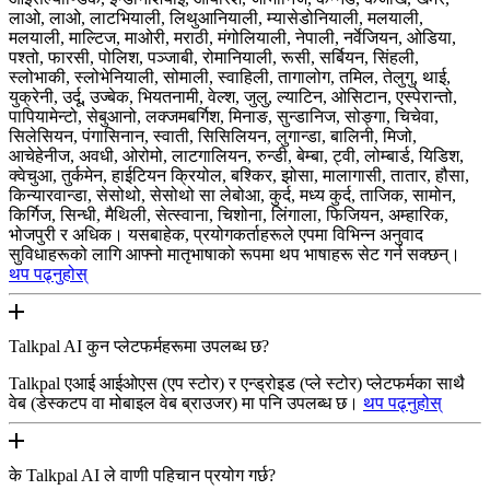
लाओ, लाओ, लाटभियाली, लिथुआनियाली, म्यासेडोनियाली, मलयाली,
मलयाली, माल्टिज, माओरी, मराठी, मंगोलियाली, नेपाली, नर्वेजियन, ओडिया,
पश्तो, फारसी, पोलिश, पञ्जाबी, रोमानियाली, रूसी, सर्बियन, सिंहली,
स्लोभाकी, स्लोभेनियाली, सोमाली, स्वाहिली, तागालोग, तमिल, तेलुगु, थाई,
युक्रेनी, उर्दू, उज्बेक, भियतनामी, वेल्श, जुलु, ल्याटिन, ओसिटान, एस्पेरान्तो,
पापियामेन्टो, सेबुआनो, लक्जमबर्गिश, मिनाङ, सुन्डानिज, सोङ्गा, चिचेवा,
सिलेसियन, पंगासिनान, स्वाती, सिसिलियन, लुगान्डा, बालिनी, मिजो,
आचेहेनीज, अवधी, ओरोमो, लाटगालियन, रुन्डी, बेम्बा, ट्वी, लोम्बार्ड, यिडिश,
क्वेचुआ, तुर्कमेन, हाईटियन क्रियोल, बश्किर, झोसा, मालागासी, तातार, हौसा,
किन्यारवान्डा, सेसोथो, सेसोथो सा लेबोआ, कुर्द, मध्य कुर्द, ताजिक, सामोन,
किर्गिज, सिन्धी, मैथिली, सेत्स्वाना, चिशोना, लिंगाला, फिजियन, अम्हारिक,
भोजपुरी र अधिक। यसबाहेक, प्रयोगकर्ताहरूले एपमा विभिन्न अनुवाद
सुविधाहरूको लागि आफ्नो मातृभाषाको रूपमा थप भाषाहरू सेट गर्न सक्छन्।
थप पढ्नुहोस्
Talkpal AI कुन प्लेटफर्महरूमा उपलब्ध छ?
Talkpal एआई आईओएस (एप स्टोर) र एन्ड्रोइड (प्ले स्टोर) प्लेटफर्मका साथै
वेब (डेस्कटप वा मोबाइल वेब ब्राउजर) मा पनि उपलब्ध छ।
थप पढ्नुहोस्
के Talkpal AI ले वाणी पहिचान प्रयोग गर्छ?