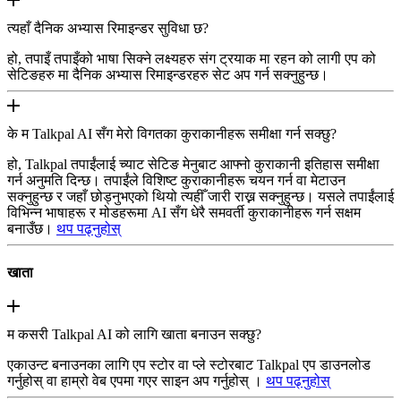
त्यहाँ दैनिक अभ्यास रिमाइन्डर सुविधा छ?
हो, तपाइँ तपाइँको भाषा सिक्ने लक्ष्यहरु संग ट्रयाक मा रहन को लागी एप को
सेटिङहरु मा दैनिक अभ्यास रिमाइन्डरहरु सेट अप गर्न सक्नुहुन्छ।
के म Talkpal AI सँग मेरो विगतका कुराकानीहरू समीक्षा गर्न सक्छु?
हो, Talkpal तपाईंलाई च्याट सेटिङ मेनुबाट आफ्नो कुराकानी इतिहास समीक्षा
गर्न अनुमति दिन्छ। तपाईंले विशिष्ट कुराकानीहरू चयन गर्न वा मेटाउन
सक्नुहुन्छ र जहाँ छोड्नुभएको थियो त्यहीँ जारी राख्न सक्नुहुन्छ। यसले तपाईंलाई
विभिन्न भाषाहरू र मोडहरूमा AI सँग धेरै समवर्ती कुराकानीहरू गर्न सक्षम
बनाउँछ।
थप पढ्नुहोस्
खाता
म कसरी Talkpal AI को लागि खाता बनाउन सक्छु?
एकाउन्ट बनाउनका लागि एप स्टोर वा प्ले स्टोरबाट Talkpal एप डाउनलोड
गर्नुहोस् वा हाम्रो वेब एपमा गएर साइन अप गर्नुहोस् ।
थप पढ्नुहोस्