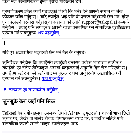
किन मैले प्रमाणिकरण इमेल प्राप्त गरिरहेको छैन?
प्रमाणिकरण इमेल त्यहाँ पठाइएको थियो कि भनेर हेर्न आफ्नो स्प्याम वा जंक
फोल्डर जाँच गर्नुहोस्। यदि तपाईंले अझै पनि यो प्राप्त गर्नुभएको छैन भने, इमेल
पुन: पठाउने प्रयास गर्नुहोस् वा सहायताको लागि support@talkpal.ai सम्पर्क
गर्नुहोस्। तपाईं पनि लग इन र आफ्नो खाता प्रमाणित गर्न सामाजिक प्राधिकरण
प्रयोग गर्न सक्नुहुन्छ.
थप पढ्नुहोस्
यदि एप अद्यावधिक भइरहेको छैन भने मैले के गर्नुपर्छ?
सुनिश्चित गर्नुहोस् कि तपाइँसँग तपाइँको यन्त्रमा पर्याप्त भण्डारण ठाउँ छ र
तपाइँको एप स्टोर सेटिङहरू अद्यावधिकहरूलाई अनुमति दिन सेट गरिएको छ।
तपाईं एप स्टोर वा प्ले स्टोरबाट म्यानुअल रूपमा अनुप्रयोग अद्यावधिक गर्ने
प्रयास गर्न सक्नुहुनेछ।
थप पढ्नुहोस्
टकपाल एप डाउनलोड गर्नुहोस्
जुनसुकै बेला जहाँ पनि सिक
Talkpal वेब र मोबाइलमा उपलब्ध तिम्रो AI भाषा ट्युटर हो। आफ्नो भाषा छिटो
सुधार गर, लेखेर वा बोलेर रोचक विषयहरूमा च्याट गर, र जहाँ र जहिले पनि
वास्तविक जस्तो लाग्ने भ्वाइस म्यासेजहरू पाऊ।