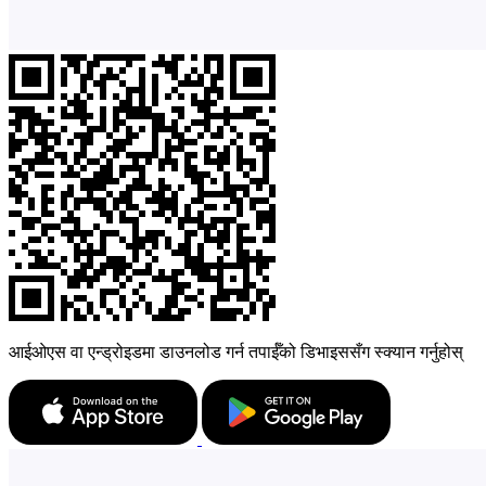
आईओएस वा एन्ड्रोइडमा डाउनलोड गर्न तपाईँको डिभाइससँग स्क्यान गर्नुहोस्