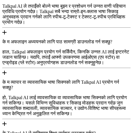
Talkpal AI ले तपाइँको बोल्ने भाषा बुझ्न र प्रशोधन गर्न उन्नत वाणी पहिचान
प्रविधि प्रयोग गर्दछ। Talkpal सबै भन्दा राम्रो-इन-क्लास भाषा सिकाइ
अनुभवहरू प्रदान गर्नको लागि स्पीच-टू-टेक्स्ट र टेक्स्ट-टू-स्पीच प्रविधिहरू
प्रयोग गर्दछ।
के म अफलाइन अध्ययनको लागि पाठ सामग्री डाउनलोड गर्न सक्छु?
हाल, Talkpal अफलाइन प्रयोग गर्न सकिँदैन, किनकि उन्नत AI लाई इन्टरनेट
जडान चाहिन्छ। यद्यपि, तपाईं आफ्नो उपकरणमा आईओएस (एप स्टोर) वा
एन्ड्रोइड (प्ले स्टोर) अनुप्रयोगहरू डाउनलोड गर्न सक्नुहुनेछ।
के म व्यापार वा व्यावसायिक भाषा सिक्नको लागि Talkpal AI प्रयोग गर्न
सक्छु?
हो, Talkpal AI लाई व्यावसायिक वा व्यावसायिक भाषा सिक्नको लागि प्रयोग
गर्न सकिन्छ। यसले विभिन्न सुविधाहरू र सिकाइ मोडहरू प्रदान गर्दछ जुन
व्यावसायिक शब्दावली, व्यावसायिक सञ्चार, र उद्योग-विशिष्ट भाषा सीपहरूमा
ध्यान केन्द्रित गर्न अनुकूलित गर्न सकिन्छ।