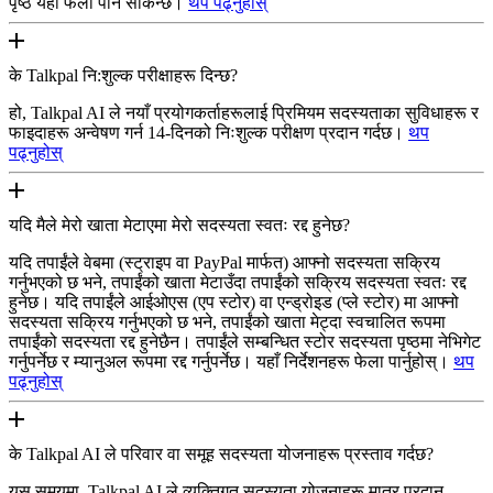
पृष्ठ यहाँ फेला पार्न सकिन्छ।
थप पढ्नुहोस्
के Talkpal नि:शुल्क परीक्षाहरू दिन्छ?
हो, Talkpal AI ले नयाँ प्रयोगकर्ताहरूलाई प्रिमियम सदस्यताका सुविधाहरू र
फाइदाहरू अन्वेषण गर्न 14-दिनको निःशुल्क परीक्षण प्रदान गर्दछ।
थप
पढ्नुहोस्
यदि मैले मेरो खाता मेटाएमा मेरो सदस्यता स्वतः रद्द हुनेछ?
यदि तपाईंले वेबमा (स्ट्राइप वा PayPal मार्फत) आफ्नो सदस्यता सक्रिय
गर्नुभएको छ भने, तपाईंको खाता मेटाउँदा तपाईंको सक्रिय सदस्यता स्वतः रद्द
हुनेछ। यदि तपाईंले आईओएस (एप स्टोर) वा एन्ड्रोइड (प्ले स्टोर) मा आफ्नो
सदस्यता सक्रिय गर्नुभएको छ भने, तपाईंको खाता मेट्दा स्वचालित रूपमा
तपाईंको सदस्यता रद्द हुनेछैन। तपाईंले सम्बन्धित स्टोर सदस्यता पृष्ठमा नेभिगेट
गर्नुपर्नेछ र म्यानुअल रूपमा रद्द गर्नुपर्नेछ। यहाँ निर्देशनहरू फेला पार्नुहोस्।
थप
पढ्नुहोस्
के Talkpal AI ले परिवार वा समूह सदस्यता योजनाहरू प्रस्ताव गर्दछ?
यस समयमा, Talkpal AI ले व्यक्तिगत सदस्यता योजनाहरू मात्र प्रदान