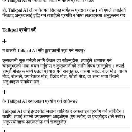
के Talkpal AI ले व्यक्तिगत शिक्षा मार्गहरू प्रस्ताव गर्दछ?
हो, Talkpal AI ले व्यक्तिगत सिकाइ मार्गहरू प्रदान गर्दछ। यो एपले तपाईंको
सिकाइ अनुभवलाई बृद्धि गर्न तपाईंको प्रगति र भाषा लक्ष्यहरूमा अनुकूलन गर्छ।
Talkpal प्रयोग गर्दै
म कसरी Talkpal AI सँग कुराकानी सुरु गर्न सक्छु?
कुराकानी सुरु गर्नको लागि केवल एप खोल्नुहोस्, तपाईंले अभ्यास गर्न
चाहनुभएको भाषा चयन गर्नुहोस् र कुराकानीको लागि विषय छान्नुहोस्। तपाईं
हाम्रो मोडहरू मध्ये एउटा प्रयास गर्न सक्नुहुन्छ, जसमा च्याट, कल मोड, वाक्य
मोड, रोलप्ले, क्यारेक्टर मोड, डिबेट मोड, फोटो मोड, वा अन्य भाषा सिक्ने
अनुभवहरू समावेश छन्।
के Talkpal AI अफलाइन प्रयोग गर्न सकिन्छ?
Talkpal AI लाई इन्टरनेट जडान चाहिन्छ र अफलाइन प्रयोग गर्न सकिँदैन।
यद्यपि, तपाईं आफ्नो उपकरणमा आईओएस (एप स्टोर) वा एन्ड्रोइड (प्ले स्टोर)
अनुप्रयोगहरू डाउनलोड गर्न सक्नुहुनेछ।