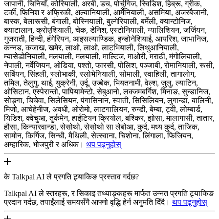
जापानी, चिनियाँ, कोरियाली, अरबी, डच, पोर्चुगिज, स्विडिश, हिब्रू, ग्रीक,
टर्की, फिनिश र अफ्रिकी, अल्बानियाली, आर्मेनियाली, असमिया, अजरबैजानी,
बास्क, बेलारूसी, बंगाली, बोस्नियाली, बुल्गेरियाली, बर्मेली, क्यान्टोनिज,
क्याटालान, क्रोएशियाली, चेक, डेनिश, एस्टोनियाली, ग्यालिशियन, जर्जियन,
गुजराती, हिन्दी, हंगेरियन, आइसल्याण्डिक, इन्डोनेशियाई, आयरिश, जाभानिज,
कन्नड, कजाख, खमेर, लाओ, लाओ, लाटभियाली, लिथुआनियाली,
म्यासेडोनियाली, मलयाली, मलयाली, माल्टिज, माओरी, मराठी, मंगोलियाली,
नेपाली, नर्वेजियन, ओडिया, पश्तो, फारसी, पोलिश, पञ्जाबी, रोमानियाली, रूसी,
सर्बियन, सिंहली, स्लोभाकी, स्लोभेनियाली, सोमाली, स्वाहिली, तागालोग,
तमिल, तेलुगु, थाई, युक्रेनी, उर्दू, उज्बेक, भियतनामी, वेल्श, जुलु, ल्याटिन,
ओसिटान, एस्पेरान्तो, पापियामेन्टो, सेबुआनो, लक्जमबर्गिश, मिनाङ, सुन्डानिज,
सोङ्गा, चिचेवा, सिलेसियन, पंगासिनान, स्वाती, सिसिलियन, लुगान्डा, बालिनी,
मिजो, आचेहेनीज, अवधी, ओरोमो, लाटगालियन, रुन्डी, बेम्बा, ट्वी, लोम्बार्ड,
यिडिश, क्वेचुआ, तुर्कमेन, हाईटियन क्रियोल, बश्किर, झोसा, मालागासी, तातार,
हौसा, किन्यारवान्डा, सेसोथो, सेसोथो सा लेबोआ, कुर्द, मध्य कुर्द, ताजिक,
सामोन, किर्गिज, सिन्धी, मैथिली, सेत्स्वाना, चिशोना, लिंगाला, फिजियन,
अम्हारिक, भोजपुरी र अधिक।
थप पढ्नुहोस्
के Talkpal AI ले प्रगति ट्र्याकिङ प्रस्ताव गर्दछ?
Talkpal AI ले स्तरहरू, र सिकाइ तथ्याङ्कहरू मार्फत उन्नत प्रगति ट्र्याकिङ
प्रदान गर्दछ, तपाईंलाई समयसँगै आफ्नो वृद्धि हेर्न अनुमति दिँदै।
थप पढ्नुहोस्