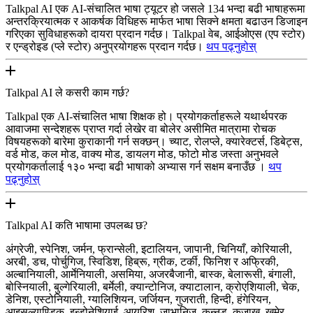
Talkpal AI एक AI-संचालित भाषा ट्यूटर हो जसले 134 भन्दा बढी भाषाहरूमा
अन्तरक्रियात्मक र आकर्षक विधिहरू मार्फत भाषा सिक्ने क्षमता बढाउन डिजाइन
गरिएका सुविधाहरूको दायरा प्रदान गर्दछ। Talkpal वेब, आईओएस (एप स्टोर)
र एन्ड्रोइड (प्ले स्टोर) अनुप्रयोगहरू प्रदान गर्दछ।
थप पढ्नुहोस्
Talkpal AI ले कसरी काम गर्छ?
Talkpal एक AI-संचालित भाषा शिक्षक हो। प्रयोगकर्ताहरूले यथार्थपरक
आवाजमा सन्देशहरू प्राप्त गर्दा लेखेर वा बोलेर असीमित मात्रामा रोचक
विषयहरूको बारेमा कुराकानी गर्न सक्छन्। च्याट, रोलप्ले, क्यारेक्टर्स, डिबेट्स,
वर्ड मोड, कल मोड, वाक्य मोड, डायलग मोड, फोटो मोड जस्ता अनुभवले
प्रयोगकर्तालाई १३० भन्दा बढी भाषाको अभ्यास गर्न सक्षम बनाउँछ ।
थप
पढ्नुहोस्
Talkpal AI कति भाषामा उपलब्ध छ?
अंग्रेजी, स्पेनिश, जर्मन, फ्रान्सेली, इटालियन, जापानी, चिनियाँ, कोरियाली,
अरबी, डच, पोर्चुगिज, स्विडिश, हिब्रू, ग्रीक, टर्की, फिनिश र अफ्रिकी,
अल्बानियाली, आर्मेनियाली, असमिया, अजरबैजानी, बास्क, बेलारूसी, बंगाली,
बोस्नियाली, बुल्गेरियाली, बर्मेली, क्यान्टोनिज, क्याटालान, क्रोएशियाली, चेक,
डेनिश, एस्टोनियाली, ग्यालिशियन, जर्जियन, गुजराती, हिन्दी, हंगेरियन,
आइसल्याण्डिक, इन्डोनेशियाई, आयरिश, जाभानिज, कन्नड, कजाख, खमेर,