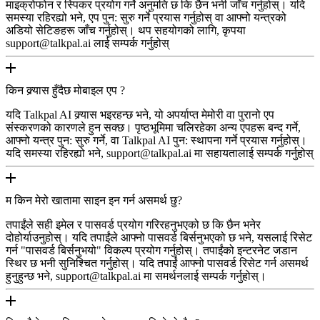
माइक्रोफोन र स्पिकर प्रयोग गर्ने अनुमति छ कि छैन भनी जाँच गर्नुहोस्। यदि
समस्या रहिरह्यो भने, एप पुन: सुरु गर्ने प्रयास गर्नुहोस् वा आफ्नो यन्त्रको
अडियो सेटिङहरू जाँच गर्नुहोस्। थप सहयोगको लागि, कृपया
support@talkpal.ai लाई सम्पर्क गर्नुहोस्
किन क्र्यास हुँदैछ मोबाइल एप ?
यदि Talkpal AI क्र्यास भइरहन्छ भने, यो अपर्याप्त मेमोरी वा पुरानो एप
संस्करणको कारणले हुन सक्छ। पृष्ठभूमिमा चलिरहेका अन्य एपहरू बन्द गर्ने,
आफ्नो यन्त्र पुन: सुरु गर्ने, वा Talkpal AI पुन: स्थापना गर्ने प्रयास गर्नुहोस्।
यदि समस्या रहिरह्यो भने, support@talkpal.ai मा सहायतालाई सम्पर्क गर्नुहोस्
म किन मेरो खातामा साइन इन गर्न असमर्थ छु?
तपाईंले सही इमेल र पासवर्ड प्रयोग गरिरहनुभएको छ कि छैन भनेर
दोहोर्याउनुहोस्। यदि तपाईंले आफ्नो पासवर्ड बिर्सनुभएको छ भने, यसलाई रिसेट
गर्न "पासवर्ड बिर्सनुभयो" विकल्प प्रयोग गर्नुहोस्। तपाईंको इन्टरनेट जडान
स्थिर छ भनी सुनिश्चित गर्नुहोस्। यदि तपाईं आफ्नो पासवर्ड रिसेट गर्न असमर्थ
हुनुहुन्छ भने, support@talkpal.ai मा समर्थनलाई सम्पर्क गर्नुहोस्।