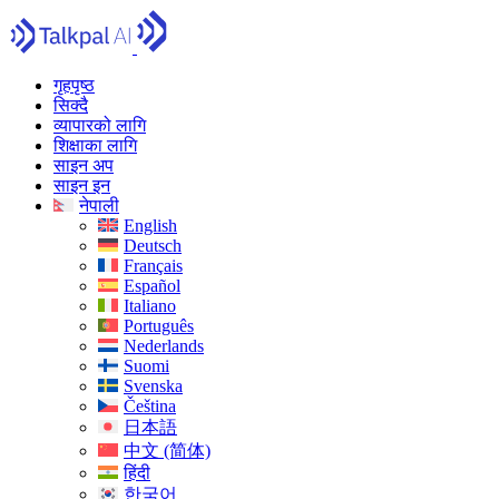
गृहपृष्ठ
सिक्दै
व्यापारको लागि
शिक्षाका लागि
साइन अप
साइन इन
नेपाली
English
Deutsch
Français
Español
Italiano
Português
Nederlands
Suomi
Svenska
Čeština
日本語
中文 (简体)
हिंदी
한국어