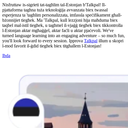
Nisfruttaw is-sigrieti tat-tagħlim tal-Estonjan b'Talkpal! Il-
pjattaforma tagħna tuża teknoloġija avvanzata biex twassal
esperjenza ta 'tagħlim personalizzata, imfassla speċifikament għall-
bżonnijiet tiegħek. Ma 'Talkpal, kull lezzjoni hija maħduma biex
taqbel mal-istil tiegħek, u tagħmel il-vjaġġ tiegħek biex tikkontrolla
l-Estonjan aktar mgħaġġel, aktar faċli u aktar pjaċevoli. We've
turned language learning into an engaging adventure – so much fun,
you'll look forward to every session. Ipprova
Talkpal
illum u skopri
l-mod favorit il-ġdid tiegħek biex titgħallem l-Estonjan!
Ibda