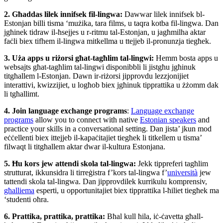
2. Għaddas lilek innifsek fil-lingwa:
Dawwar lilek innifsek bl-
Estonjan billi tisma ‘mużika, tara films, u taqra kotba fil-lingwa. Dan
jgħinek tidraw il-ħsejjes u r-ritmu tal-Estonjan, u jagħmilha aktar
faċli biex tifhem il-lingwa mitkellma u ttejjeb il-pronunzja tiegħek.
3. Uża apps u riżorsi għat-tagħlim tal-lingwi:
Hemm bosta apps u
websajts għat-tagħlim tal-lingwi disponibbli li jistgħu jgħinuk
titgħallem l-Estonjan. Dawn ir-riżorsi jipprovdu lezzjonijiet
interattivi, kwizzijiet, u logħob biex jgħinuk tipprattika u żżomm dak
li tgħallimt.
4. Join language exchange programs
:
Language exchange
programs
allow you to connect with native
Estonian speakers
and
practice your skills in a conversational setting. Dan jista’ jkun mod
eċċellenti biex ittejjeb il-kapaċitajiet tiegħek li titkellem u tisma’
filwaqt li titgħallem aktar dwar il-kultura Estonjana.
5. Ħu kors jew attendi skola tal-lingwa:
Jekk tippreferi tagħlim
strutturat, ikkunsidra li tirreġistra f’kors tal-lingwa f’
università
jew
tattendi skola tal-lingwa. Dan jipprovdilek kurrikulu komprensiv,
għalliema
esperti, u opportunitajiet biex tipprattika l-ħiliet tiegħek ma
‘studenti oħra.
6. Prattika, prattika, prattika:
Bħal kull ħila, iċ-ċavetta għall-