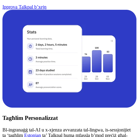
Ipprova Talkpal b’xejn
Tagħlim Personalizzat
Bl-ingranaġġ tal-AI u x-xjenza avvanzata tal-lingwa, is-sessjonijiet
ta ‘tagħlim
Estonjan
ta’ Talkpal huma mfassla b’mod preċiż għal-