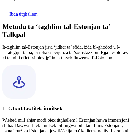
Ibda titgħallem
Metodu ta ‘tagħlim tal-Estonjan ta’
Talkpal
It-tagħlim tal-Estonjan jista ‘jidher ta’ sfida, iżda bl-għodod u l-
istrateġiji t-tajba, issibha esperjenza ta ‘sodisfazzjon. Ejja nesploraw
xi tekniki effettivi biex jgħinuk tikseb fluwenza fl-Estonjan.
1. Għaddas lilek innifsek
Wieħed mill-aħjar modi biex titgħallem l-Estonjan huwa immersjoni
sħiħa. Dawwar lilek innifsek bil-lingwa billi tara films Estonjani,
tisma 'mużika Estonjana, jew tiċċettja ma' kelliema nattivi Estonjani.