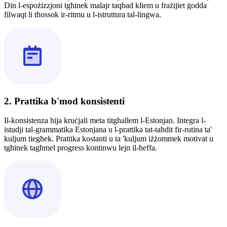
Din l-espożizzjoni tgħinek malajr taqbad kliem u frażijiet ġodda
filwaqt li tħossok ir-ritmu u l-istruttura tal-lingwa.
2. Prattika b'mod konsistenti
Il-konsistenza hija kruċjali meta titgħallem l-Estonjan. Integra l-
istudji tal-grammatika Estonjana u l-prattika tat-taħdit fir-rutina ta'
kuljum tiegħek. Prattika kostanti u ta 'kuljum iżżommek motivat u
tgħinek tagħmel progress kontinwu lejn il-ħeffa.