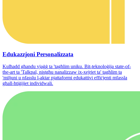
Edukazzjoni Personalizzata
Kulħadd għandu vjaġġ ta 'tagħlim uniku. Bit-teknoloġija state-of-
the-art ta 'Talkpal, nistgħu nanalizzaw ix-xejriet ta' tagħlim ta
'miljuni u nfasslu l-aktar pjattaformi edukattivi effiċjenti mfassla
għall-ħtiġijiet individwali.