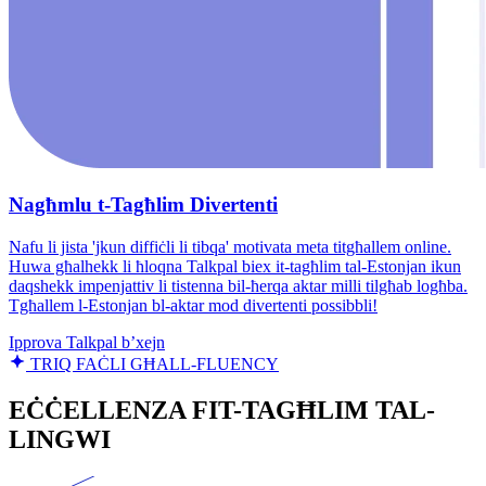
Nagħmlu t-Tagħlim Divertenti
Nafu li jista 'jkun diffiċli li tibqa' motivata meta titgħallem online.
Huwa għalhekk li ħloqna Talkpal biex it-tagħlim tal-Estonjan ikun
daqshekk impenjattiv li tistenna bil-ħerqa aktar milli tilgħab logħba.
Tgħallem l-Estonjan bl-aktar mod divertenti possibbli!
Ipprova Talkpal b’xejn
TRIQ FAĊLI GĦALL-FLUENCY
EĊĊELLENZA FIT-TAGĦLIM TAL-
LINGWI