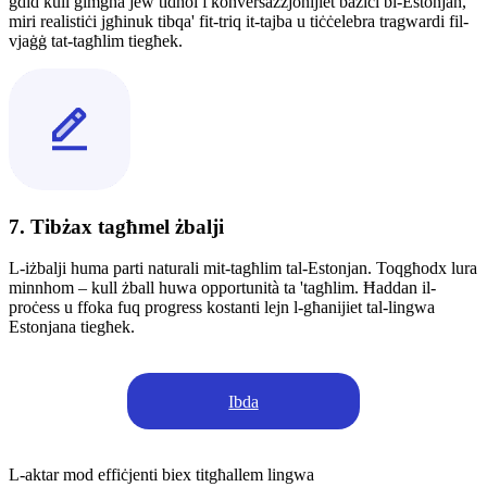
ġdid kull ġimgħa jew tidħol f'konversazzjonijiet bażiċi bl-Estonjan,
miri realistiċi jgħinuk tibqa' fit-triq it-tajba u tiċċelebra tragwardi fil-
vjaġġ tat-tagħlim tiegħek.
7. Tibżax tagħmel żbalji
L-iżbalji huma parti naturali mit-tagħlim tal-Estonjan. Toqgħodx lura
minnhom – kull żball huwa opportunità ta 'tagħlim. Ħaddan il-
proċess u ffoka fuq progress kostanti lejn l-għanijiet tal-lingwa
Estonjana tiegħek.
Ibda
L-aktar mod effiċjenti biex titgħallem lingwa