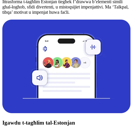
Ittrasforma t-tagħlim Estonjan tiegħek f’drawwa b’elementi simili
għal-logħob, sfidi divertenti, u mistoqsijiet impenjattivi. Ma ‘Talkpal,
tibqa’ motivat u impenjat huwa faċli.
Igawdu t-tagħlim tal-Estonjan