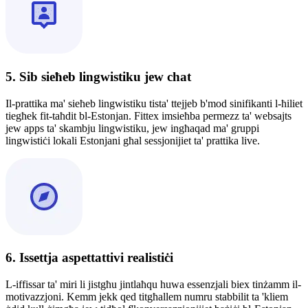
5. Sib sieħeb lingwistiku jew chat
Il-prattika ma' sieħeb lingwistiku tista' ttejjeb b'mod sinifikanti l-ħiliet
tiegħek fit-taħdit bl-Estonjan. Fittex imsieħba permezz ta' websajts
jew apps ta' skambju lingwistiku, jew ingħaqad ma' gruppi
lingwistiċi lokali Estonjani għal sessjonijiet ta' prattika live.
6. Issettja aspettattivi realistiċi
L-iffissar ta' miri li jistgħu jintlaħqu huwa essenzjali biex tinżamm il-
motivazzjoni. Kemm jekk qed titgħallem numru stabbilit ta 'kliem