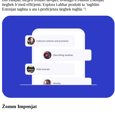
tiegħek b’mod effiċjenti. Esplora l-aħħar prodotti ta ‘tagħlim
Estonjan tagħna u ara l-profiċjenza tiegħek togħla ‘!
Żomm Impenjat