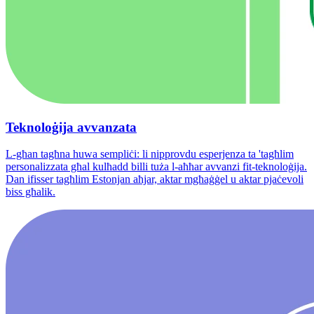
Teknoloġija avvanzata
L-għan tagħna huwa sempliċi: li nipprovdu esperjenza ta 'tagħlim
personalizzata għal kulħadd billi tuża l-aħħar avvanzi fit-teknoloġija.
Dan ifisser tagħlim Estonjan aħjar, aktar mgħaġġel u aktar pjaċevoli
biss għalik.