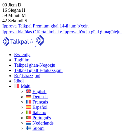
00
Jiem
D
16
Siegħa
H
59
Minuti
M
41
Sekondi
S
Ipprova Talkpal Premium għal 14-il jum b'xejn
Ipprova bla ħlas
Offerta limitata:
Ipprova b'xejn għal ġimagħtejn
Ewlenija
Tagħlim
Talkpal għan-Negozju
Talkpal għall-Edukazzjoni
Reġistrazzjoni
Idħol
Malti
English
Deutsch
Français
Español
Italiano
Português
Nederlands
Suomi