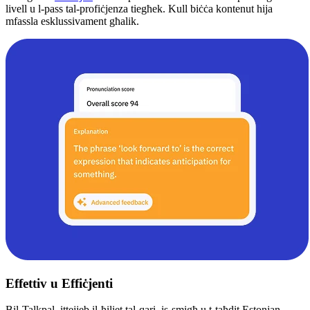
livell u l-pass tal-profiċjenza tiegħek. Kull biċċa kontenut hija
mfassla esklussivament għalik.
Effettiv u Effiċjenti
Bil-Talkpal, ittejjeb il-ħiliet tal-qari, is-smigħ u t-taħdit Estonjan