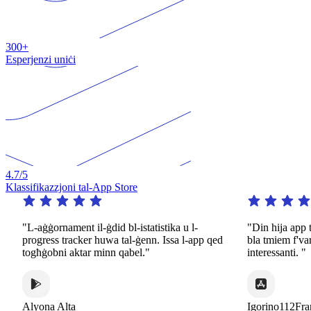
300+
Esperjenzi uniċi
4.7
/5
Klassifikazzjoni tal-App Store
"L-aġġornament il-ġdid bl-istatistika u l-
"Din hija app t
progress tracker huwa tal-ġenn. Issa l-app qed
bla tmiem f'var
togħġobni aktar minn qabel."
interessanti. "
Alyona Alta
Igorino112Fra