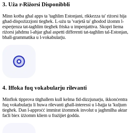
3. Uża r-Riżorsi Disponibbli
Minn kotba għal apps ta 'tagħlim Estonjani, rikkezza ta' riżorsi hija
għad-dispożizzjoni tiegħek. L-użu ta 'varjetà ta' għodod iżomm l-
esperjenza tat-tagħlim tiegħek friska u impenjattiva. Skopri liema
riżorsi jaħdmu l-aħjar għal aspetti differenti tat-tagħlim tal-Estonjan,
bħall-grammatika u l-vokabularju.
4. Iffoka fuq vokabularju rilevanti
Minflok tipprova titgħallem kull kelma fid-dizzjunarju, ikkonċentra
fuq vokabularju li huwa rilevanti għall-interessi u l-ħajja ta 'kuljum
tiegħek. Dan l-approċċ immirat iżommok involut u jagħmilha aktar
faċli biex iżżomm kliem u frażijiet ġodda.