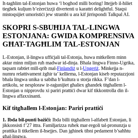
It-tagħlim tal-Estonjan huwa ‘l bogħod milli boring! Ittejjeb il-ħiliet
tiegħek kuljum b’eżerċizzji divertenti u karattri delightful. Staqsi
mistoqsijiet umoristiċi jew strambi u ara kif jirrispondi Talkpal AI.
SKOPRI S-SBUĦIJA TAL-LINGWA
ESTONJANA: GWIDA KOMPRENSIVA
GĦAT-TAGĦLIM TAL-ESTONJAN
L-Estonjan, il-lingwa uffiċjali tal-Estonja, huwa mitkellem minn
aktar minn miljun ruħ madwar id-dinja. Bħala lingwa Finno-Ugrika,
taqsam rabtiet mill-qrib mal-
Finlandiż
u l-
Ungeriż
. Minkejja n-
numru relattivament żgħir ta’ kelliema, l-Estonjan kiseb reputazzjoni
bħala lingwa unika u sabiħa b’kultura u storja rikka. F’dan l-
artikolu, se nesploraw ir-raġunijiet għaliex għandek titgħallem l-
Estonjan u nipprovdu xi pariri prattiċi dwar kif tikkontrolla din il-
lingwa affaxxinanti.
Kif titgħallem l-Estonjan: Pariri prattiċi
1. Ibda bil-punti bażiċi:
Ibda billi titgħallem l-alfabett Estonjan, li
jikkonsisti f’27 ittra. Familjarizza ruħek mar-regoli tal-pronunzja u
prattika li titkellem il-ħsejjes. Dan jgħinek tibni pedament b’saħħtu
għal-lingwa.