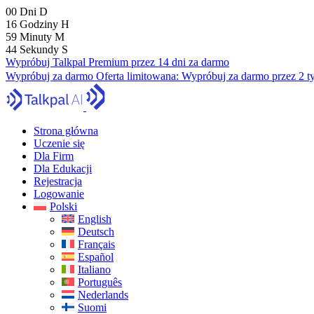
00
Dni
D
16
Godziny
H
59
Minuty
M
43
Sekundy
S
Wypróbuj Talkpal Premium przez 14 dni za darmo
Wypróbuj za darmo
Oferta limitowana:
Wypróbuj za darmo przez 2 t
Strona główna
Uczenie się
Dla Firm
Dla Edukacji
Rejestracja
Logowanie
Polski
English
Deutsch
Français
Español
Italiano
Português
Nederlands
Suomi