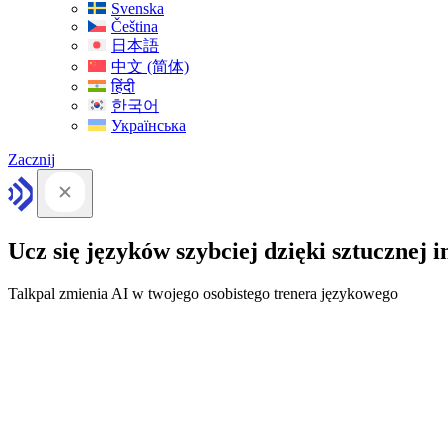
Svenska
Čeština
日本語
中文 (简体)
हिंदी
한국어
Українська
Zacznij
Ucz się języków szybciej dzięki sztucznej in
Talkpal zmienia AI w twojego osobistego trenera językowego