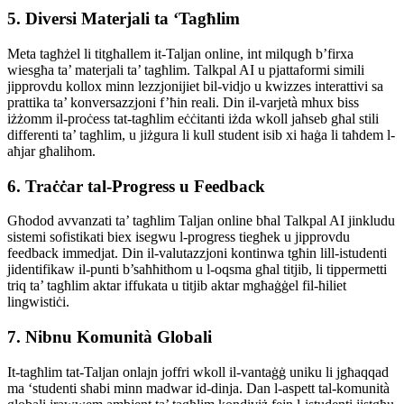
5. Diversi Materjali ta ‘Tagħlim
Meta tagħżel li titgħallem it-Taljan online, int milqugħ b’firxa
wiesgħa ta’ materjali ta’ tagħlim. Talkpal AI u pjattaformi simili
jipprovdu kollox minn lezzjonijiet bil-vidjo u kwizzes interattivi sa
prattika ta’ konversazzjoni f’ħin reali. Din il-varjetà mhux biss
iżżomm il-proċess tat-tagħlim eċċitanti iżda wkoll jaħseb għal stili
differenti ta’ tagħlim, u jiżgura li kull student isib xi ħaġa li taħdem l-
aħjar għalihom.
6. Traċċar tal-Progress u Feedback
Għodod avvanzati ta’ tagħlim Taljan online bħal Talkpal AI jinkludu
sistemi sofistikati biex isegwu l-progress tiegħek u jipprovdu
feedback immedjat. Din il-valutazzjoni kontinwa tgħin lill-istudenti
jidentifikaw il-punti b’saħħithom u l-oqsma għal titjib, li tippermetti
triq ta’ tagħlim aktar iffukata u titjib aktar mgħaġġel fil-ħiliet
lingwistiċi.
7. Nibnu Komunità Globali
It-tagħlim tat-Taljan onlajn joffri wkoll il-vantaġġ uniku li jgħaqqad
ma ‘studenti sħabi minn madwar id-dinja. Dan l-aspett tal-komunità