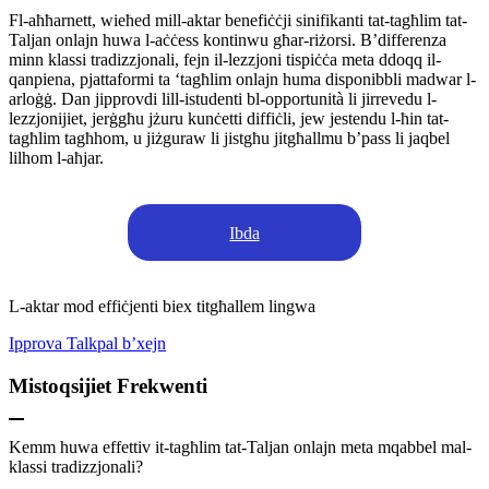
Fl-aħħarnett, wieħed mill-aktar benefiċċji sinifikanti tat-tagħlim tat-
Taljan onlajn huwa l-aċċess kontinwu għar-riżorsi. B’differenza
minn klassi tradizzjonali, fejn il-lezzjoni tispiċċa meta ddoqq il-
qanpiena, pjattaformi ta ‘tagħlim onlajn huma disponibbli madwar l-
arloġġ. Dan jipprovdi lill-istudenti bl-opportunità li jirrevedu l-
lezzjonijiet, jerġgħu jżuru kunċetti diffiċli, jew jestendu l-ħin tat-
tagħlim tagħhom, u jiżguraw li jistgħu jitgħallmu b’pass li jaqbel
lilhom l-aħjar.
Ibda
L-aktar mod effiċjenti biex titgħallem lingwa
Ipprova Talkpal b’xejn
Mistoqsijiet Frekwenti
Kemm huwa effettiv it-tagħlim tat-Taljan onlajn meta mqabbel mal-
klassi tradizzjonali?