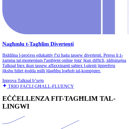
Nagħmlu t-Tagħlim Divertenti
Biddilna l-proċess edukattiv f'xi ħaġa tassew divertenti. Peress li ż-
żamma tal-momentum f'ambjent online jista' jkun diffiċli, iddisinajna
Talkpal biex ikun tassew affaxxinanti sabiex l-utenti jippreferu
jiksbu ħiliet ġodda milli jilagħbu logħob tal-kompjuter.
Ipprova Talkpal b’xejn
TRIQ FAĊLI GĦALL-FLUENCY
EĊĊELLENZA FIT-TAGĦLIM TAL-
LINGWI