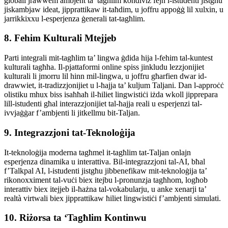
globali jrawwem ambjent ta’ tagħlim kondiviż fejn l-istudenti jistgħu
jiskambjaw ideat, jipprattikaw it-taħdim, u joffru appoġġ lil xulxin, u
jarrikkixxu l-esperjenza ġenerali tat-tagħlim.
8. Fehim Kulturali Mtejjeb
Parti integrali mit-tagħlim ta’ lingwa ġdida hija l-fehim tal-kuntest
kulturali tagħha. Il-pjattaformi online spiss jinkludu lezzjonijiet
kulturali li jmorru lil hinn mil-lingwa, u joffru għarfien dwar id-
drawwiet, it-tradizzjonijiet u l-ħajja ta’ kuljum Taljani. Dan l-approċċ
olistiku mhux biss isaħħaħ il-ħiliet lingwistiċi iżda wkoll jipprepara
lill-istudenti għal interazzjonijiet tal-ħajja reali u esperjenzi tal-
ivvjaġġar f’ambjenti li jitkellmu bit-Taljan.
9. Integrazzjoni tat-Teknoloġija
It-teknoloġija moderna tagħmel it-tagħlim tat-Taljan onlajn
esperjenza dinamika u interattiva. Bil-integrazzjoni tal-AI, bħal
f’Talkpal AI, l-istudenti jistgħu jibbenefikaw mit-teknoloġija ta’
rikonoxximent tal-vuċi biex itejbu l-pronunzja tagħhom, logħob
interattiv biex itejjeb il-ħażna tal-vokabularju, u anke xenarji ta’
realtà virtwali biex jipprattikaw ħiliet lingwistiċi f’ambjenti simulati.
10. Riżorsa ta ‘Tagħlim Kontinwu