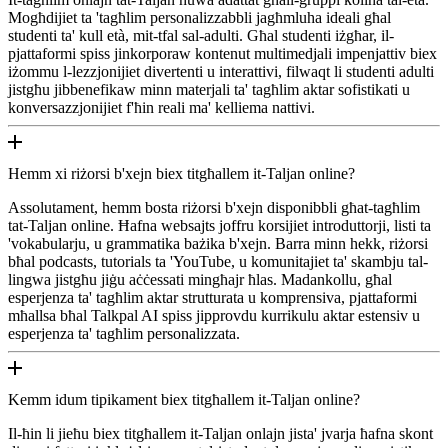
Mogħdijiet ta 'tagħlim personalizzabbli jagħmluha ideali għal
studenti ta' kull età, mit-tfal sal-adulti. Għal studenti iżgħar, il-
pjattaformi spiss jinkorporaw kontenut multimedjali impenjattiv biex
iżommu l-lezzjonijiet divertenti u interattivi, filwaqt li studenti adulti
jistgħu jibbenefikaw minn materjali ta' tagħlim aktar sofistikati u
konversazzjonijiet f'ħin reali ma' kelliema nattivi.
Hemm xi riżorsi b'xejn biex titgħallem it-Taljan online?
Assolutament, hemm bosta riżorsi b'xejn disponibbli għat-tagħlim
tat-Taljan online. Ħafna websajts joffru korsijiet introduttorji, listi ta
'vokabularju, u grammatika bażika b'xejn. Barra minn hekk, riżorsi
bħal podcasts, tutorials ta 'YouTube, u komunitajiet ta' skambju tal-
lingwa jistgħu jiġu aċċessati mingħajr ħlas. Madankollu, għal
esperjenza ta' tagħlim aktar strutturata u komprensiva, pjattaformi
mħallsa bħal Talkpal AI spiss jipprovdu kurrikulu aktar estensiv u
esperjenza ta' tagħlim personalizzata.
Kemm idum tipikament biex titgħallem it-Taljan online?
Il-ħin li jieħu biex titgħallem it-Taljan onlajn jista' jvarja ħafna skont