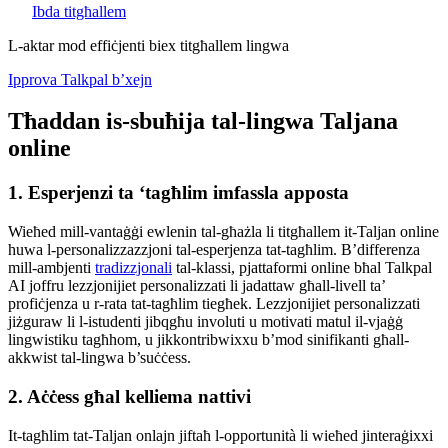
Ibda titgħallem
L-aktar mod effiċjenti biex titgħallem lingwa
Ipprova Talkpal b’xejn
Tħaddan is-sbuħija tal-lingwa Taljana
online
1. Esperjenzi ta ‘tagħlim imfassla apposta
Wieħed mill-vantaġġi ewlenin tal-għażla li titgħallem it-Taljan online
huwa l-personalizzazzjoni tal-esperjenza tat-tagħlim. B’differenza
mill-ambjenti
tradizzjonali
tal-klassi, pjattaformi online bħal Talkpal
AI joffru lezzjonijiet personalizzati li jadattaw għall-livell ta’
profiċjenza u r-rata tat-tagħlim tiegħek. Lezzjonijiet personalizzati
jiżguraw li l-istudenti jibqgħu involuti u motivati matul il-vjaġġ
lingwistiku tagħhom, u jikkontribwixxu b’mod sinifikanti għall-
akkwist tal-lingwa b’suċċess.
2. Aċċess għal kelliema nattivi
It-tagħlim tat-Taljan onlajn jiftaħ l-opportunità li wieħed jinteraġixxi