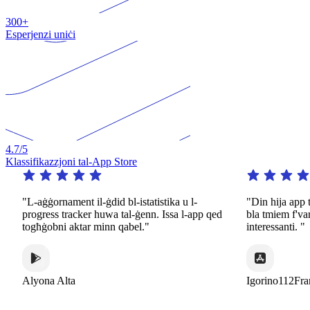
300+
Esperjenzi uniċi
4.7
/5
Klassifikazzjoni tal-App Store
"L-aġġornament il-ġdid bl-istatistika u l-
"Din hija app tas
progress tracker huwa tal-ġenn. Issa l-app qed
bla tmiem f'varje
togħġobni aktar minn qabel."
interessanti. "
Alyona Alta
Igorino112Franc