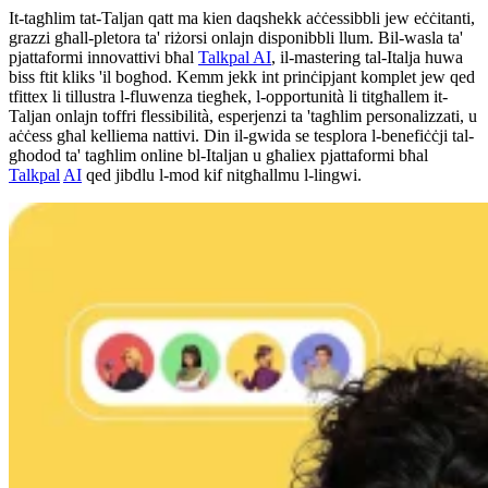
It-tagħlim tat-Taljan qatt ma kien daqshekk aċċessibbli jew eċċitanti,
grazzi għall-pletora ta' riżorsi onlajn disponibbli llum. Bil-wasla ta'
pjattaformi innovattivi bħal
Talkpal AI
, il-mastering tal-Italja huwa
biss ftit kliks 'il bogħod. Kemm jekk int prinċipjant komplet jew qed
tfittex li tillustra l-fluwenza tiegħek, l-opportunità li titgħallem it-
Taljan onlajn toffri flessibilità, esperjenzi ta 'tagħlim personalizzati, u
aċċess għal kelliema nattivi. Din il-gwida se tesplora l-benefiċċji tal-
għodod ta' tagħlim online bl-Italjan u għaliex pjattaformi bħal
Talkpal
AI
qed jibdlu l-mod kif nitgħallmu l-lingwi.