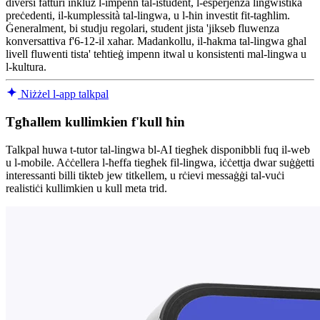
diversi fatturi inkluż l-impenn tal-istudent, l-esperjenza lingwistika
preċedenti, il-kumplessità tal-lingwa, u l-ħin investit fit-tagħlim.
Ġeneralment, bi studju regolari, student jista 'jikseb fluwenza
konversattiva f'6-12-il xahar. Madankollu, il-ħakma tal-lingwa għal
livell fluwenti tista' teħtieġ impenn itwal u konsistenti mal-lingwa u
l-kultura.
Niżżel l-app talkpal
Tgħallem kullimkien f'kull ħin
Talkpal huwa t-tutor tal-lingwa bl-AI tiegħek disponibbli fuq il-web
u l-mobile. Aċċellera l-ħeffa tiegħek fil-lingwa, iċċettja dwar suġġetti
interessanti billi tikteb jew titkellem, u rċievi messaġġi tal-vuċi
realistiċi kullimkien u kull meta trid.