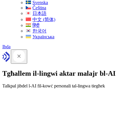
Svenska
Čeština
日本語
中文 (简体)
हिंदी
한국어
Українська
Ibda
Tgħallem il-lingwi aktar malajr bl-AI
Talkpal jibdel l-AI fil-kowċ personali tal-lingwa tiegħek