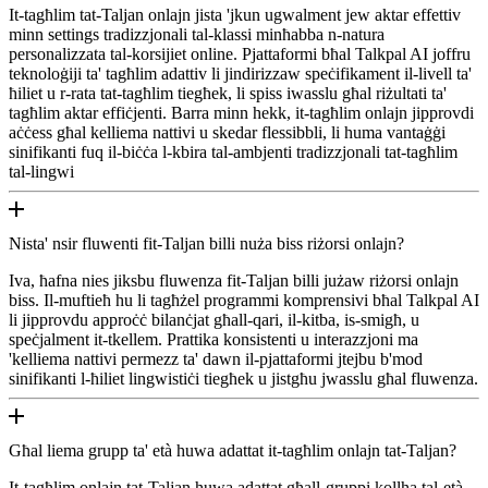
It-tagħlim tat-Taljan onlajn jista 'jkun ugwalment jew aktar effettiv
minn settings tradizzjonali tal-klassi minħabba n-natura
personalizzata tal-korsijiet online. Pjattaformi bħal Talkpal AI joffru
teknoloġiji ta' tagħlim adattiv li jindirizzaw speċifikament il-livell ta'
ħiliet u r-rata tat-tagħlim tiegħek, li spiss iwasslu għal riżultati ta'
tagħlim aktar effiċjenti. Barra minn hekk, it-tagħlim onlajn jipprovdi
aċċess għal kelliema nattivi u skedar flessibbli, li huma vantaġġi
sinifikanti fuq il-biċċa l-kbira tal-ambjenti tradizzjonali tat-tagħlim
tal-lingwi
Nista' nsir fluwenti fit-Taljan billi nuża biss riżorsi onlajn?
Iva, ħafna nies jiksbu fluwenza fit-Taljan billi jużaw riżorsi onlajn
biss. Il-muftieħ hu li tagħżel programmi komprensivi bħal Talkpal AI
li jipprovdu approċċ bilanċjat għall-qari, il-kitba, is-smigħ, u
speċjalment it-tkellem. Prattika konsistenti u interazzjoni ma
'kelliema nattivi permezz ta' dawn il-pjattaformi jtejbu b'mod
sinifikanti l-ħiliet lingwistiċi tiegħek u jistgħu jwasslu għal fluwenza.
Għal liema grupp ta' età huwa adattat it-tagħlim onlajn tat-Taljan?
It-tagħlim onlajn tat-Taljan huwa adattat għall-gruppi kollha tal-età.