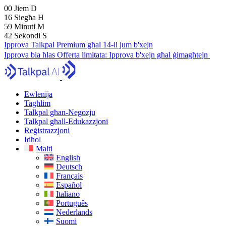
00
Jiem
D
16
Siegħa
H
59
Minuti
M
41
Sekondi
S
Ipprova Talkpal Premium għal 14-il jum b'xejn
Ipprova bla ħlas
Offerta limitata:
Ipprova b'xejn għal ġimagħtejn
Ewlenija
Tagħlim
Talkpal għan-Negozju
Talkpal għall-Edukazzjoni
Reġistrazzjoni
Idħol
Malti
English
Deutsch
Français
Español
Italiano
Português
Nederlands
Suomi