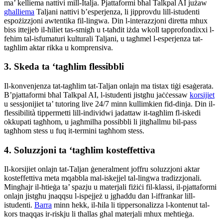
ma’ kelliema nattivi mill-Italja. Pjattaformi bħal Talkpal AI jużaw
għalliema
Taljani nattivi b’esperjenza, li jipprovdu lill-istudenti
espożizzjoni awtentika fil-lingwa. Din l-interazzjoni diretta mhux
biss ittejjeb il-ħiliet tas-smigħ u t-taħdit iżda wkoll tapprofondixxi l-
fehim tal-isfumaturi kulturali Taljani, u tagħmel l-esperjenza tat-
tagħlim aktar rikka u komprensiva.
3. Skeda ta ‘tagħlim flessibbli
Il-konvenjenza tat-tagħlim tat-Taljan onlajn ma tistax tiġi esaġerata.
B’pjattaformi bħal Talkpal AI, l-istudenti jistgħu jaċċessaw
korsijiet
u sessjonijiet ta’ tutoring live 24/7 minn kullimkien fid-dinja. Din il-
flessibilità tippermetti lill-individwi jadattaw it-tagħlim fl-iskedi
okkupati tagħhom, u jagħmilha possibbli li jitgħallmu bil-pass
tagħhom stess u fuq it-termini tagħhom stess.
4. Soluzzjoni ta ‘tagħlim kosteffettiva
Il-korsijiet onlajn tat-Taljan ġeneralment joffru soluzzjoni aktar
kosteffettiva meta mqabbla mal-iskejjel tal-lingwa tradizzjonali.
Mingħajr il-ħtieġa ta’ spazju u materjali fiżiċi fil-klassi, il-pjattaformi
onlajn jistgħu jnaqqsu l-ispejjeż u jgħaddu dan l-iffrankar lill-
istudenti.
Barra
minn hekk, il-ħila li tippersonalizza l-kontenut tal-
kors tnaqqas ir-riskju li tħallas għal materjali mhux meħtieġa.