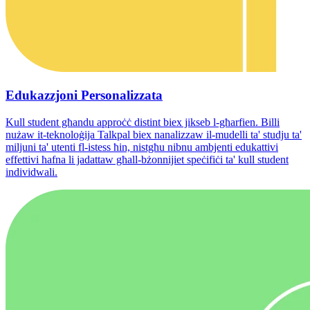
Edukazzjoni Personalizzata
Kull student għandu approċċ distint biex jikseb l-għarfien. Billi
nużaw it-teknoloġija Talkpal biex nanalizzaw il-mudelli ta' studju ta'
miljuni ta' utenti fl-istess ħin, nistgħu nibnu ambjenti edukattivi
effettivi ħafna li jadattaw għall-bżonnijiet speċifiċi ta' kull student
individwali.