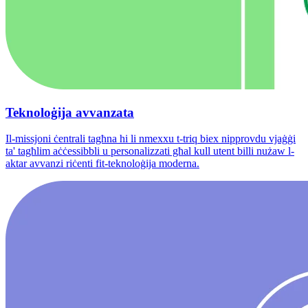
Teknoloġija avvanzata
Il-missjoni ċentrali tagħna hi li nmexxu t-triq biex nipprovdu vjaġġi
ta' tagħlim aċċessibbli u personalizzati għal kull utent billi nużaw l-
aktar avvanzi riċenti fit-teknoloġija moderna.