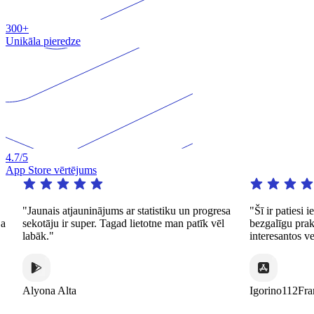
300+
Unikāla pieredze
4.7
/5
App Store vērtējums
"Jaunais atjauninājums ar statistiku un progresa
"Šī ir patiesi ie
sekotāju ir super. Tagad lietotne man patīk vēl
bezgalīgu praksi
labāk."
interesantos veid
Alyona Alta
Igorino112Franc