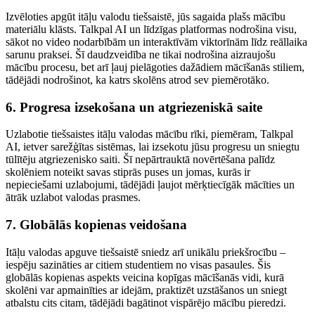
Izvēloties apgūt itāļu valodu tiešsaistē, jūs sagaida plašs mācību
materiālu klāsts. Talkpal AI un līdzīgas platformas nodrošina visu,
sākot no video nodarbībām un interaktīvām viktorīnām līdz reāllaika
sarunu praksei. Šī daudzveidība ne tikai nodrošina aizraujošu
mācību procesu, bet arī ļauj pielāgoties dažādiem mācīšanās stiliem,
tādējādi nodrošinot, ka katrs skolēns atrod sev piemērotāko.
6. Progresa izsekošana un atgriezeniskā saite
Uzlabotie tiešsaistes itāļu valodas mācību rīki, piemēram, Talkpal
AI, ietver sarežģītas sistēmas, lai izsekotu jūsu progresu un sniegtu
tūlītēju atgriezenisko saiti. Šī nepārtrauktā novērtēšana palīdz
skolēniem noteikt savas stiprās puses un jomas, kurās ir
nepieciešami uzlabojumi, tādējādi ļaujot mērķtiecīgāk mācīties un
ātrāk uzlabot valodas prasmes.
7. Globālās kopienas veidošana
Itāļu valodas apguve tiešsaistē sniedz arī unikālu priekšrocību –
iespēju sazināties ar citiem studentiem no visas pasaules. Šis
globālās kopienas aspekts veicina kopīgas mācīšanās vidi, kurā
skolēni var apmainīties ar idejām, praktizēt uzstāšanos un sniegt
atbalstu cits citam, tādējādi bagātinot vispārējo mācību pieredzi.