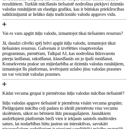
rezultātiem. Turklāt mācīšanās tiešsaistē nodrošina piekļuvi dzimtās
valodas runātājiem un elastīgu grafiku, kas ir būtiskas priekšrocības
salīdzinājumā ar lielāko daļu tradicionālo valodu apguves vidu.
Vai es varu apgūt itāļu valodu, izmantojot tikai tiešsaistes resursus?
Jā, daudzi cilvēki spēj brīvi apgūt itāļu valodu, izmantojot tikai
tiešsaistes resursus. Galvenais ir izvēlēties visaptverošas
programmas, piemēram, Talkpal AI, kas nodrošina līdzsvarotu
pieeju lasīšanai, rakstīšanai, klausīšanās un jo īpaši runāšanai.
Konsekventa prakse un mijiedarbība ar dzimtās valodas runātājiem,
izmantojot šīs platformas, ievērojami uzlabo jūsu valodas prasmes
un var veicināt valodas prasmes.
Kādai vecuma grupai ir piemērotas itāļu valodas mācības tiešsaistē?
Itāļu valodas apguve tiešsaistē ir piemērota visām vecuma grupām.
Pielāgojami mācību ceļi padara to ideāli piemērotu visu vecumu
skolēniem, sākot no bērniem līdz pieaugušajiem. Jaunākiem
audzēkņiem platformās bieži vien ir iekļauts saistošs multivides
saturs, lai nodarbības būtu jautras un interaktīvas, savukārt
pieaugušajiem audzēkņiem ir pieejami sarežģītāki mācību materiāli