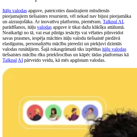
Itāļu valodas
apguve, pateicoties daudzajiem mūsdienās
pieejamajiem tiešsaistes resursiem, vēl nekad nav bijusi pieejamāka
un aizraujošāka. Ar inovatīvu platformu, piemēram,
Talkpal AI
,
parādīšanos, itāļu
valodas
apguve ir tikai dažu klikšķu attālumā.
Neatkarīgi no tā, vai esat pilnīgs iesācējs vai vēlaties pilnveidot
savas prasmes, iespēja mācīties itāļu valodu tiešsaistē piedāvā
elastīgumu, personalizētu mācību pieredzi un piekļuvi dzimtās
valodas runātājiem. Šajā rokasgrāmatā tiks izpētītas
itāļu valodas
tiešsaistes mācību rīku priekšrocības un kāpēc tādas platformas kā
Talkpal
AI
pārveido veidu, kā mēs apgūstam valodas.