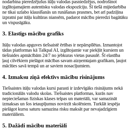
nodarbina pieredzējušus itāļu valodas pasniedzējus, nodrošinot
izglītojamajiem autentisku valodas ekspozīciju. Šī tiešā mijiedarbība
ne tikai uzlabo klausīšanās un runāšanas prasmes, bet arī padziļina
izpratni par itāļu kultūras niansēm, padarot mācību pieredzi bagātāku
un vispusīgāku.
3. Elastīgs mācību grafiks
Itāļu valodas apguves tiešsaistē ērtības ir nepārspīlētas. Izmantojot
tādas platformas kā Talkpal AI, izglītojamie var piekļūt kursiem un
tiešraides apmācībām 24/7 no jebkuras vietas pasaulē. Šī elastība
ļauj cilvēkiem pielāgot mācības savam aizņemtajam grafikam, ļaujot
mācīties savā tempā un ar saviem nosacījumiem.
4. Izmaksu ziņā efektīvs mācību risinājums
Tiešsaistes itāļu valodas kursi parasti ir izdevīgāks risinājums nekā
tradicionālās valodu skolas. Tiešsaistes platformas, kurās nav
nepieciešamas fiziskas klases telpas un materiāli, var samazināt
izmaksas un šos ietaupījumus novirzīt skolēniem. Turklāt iespēja
pielāgot kursu saturu samazina risku maksāt par nevajadzīgiem
materiāliem.
5. Dažādi mācību materiāli