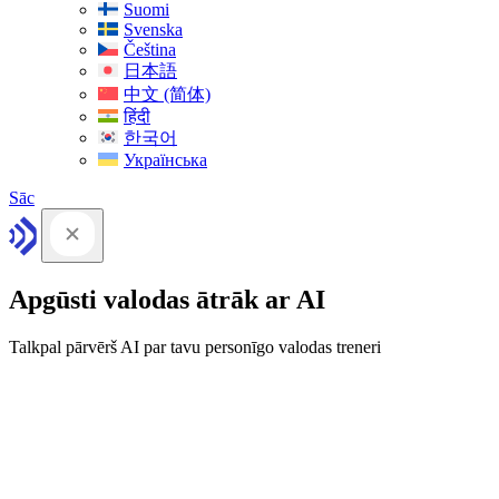
Suomi
Svenska
Čeština
日本語
中文 (简体)
हिंदी
한국어
Українська
Sāc
Apgūsti valodas ātrāk ar AI
Talkpal pārvērš AI par tavu personīgo valodas treneri