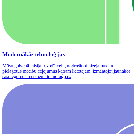
Modernākās tehnoloģijas
Mūsu galvenā misija ir vadīt ceļu, nodrošinot pieejamus un
pielāgotus mācību ceļojumus katram lietotājam, izmantojot jaunākos
sasniegumus mūsdienu tehnoloģijās.