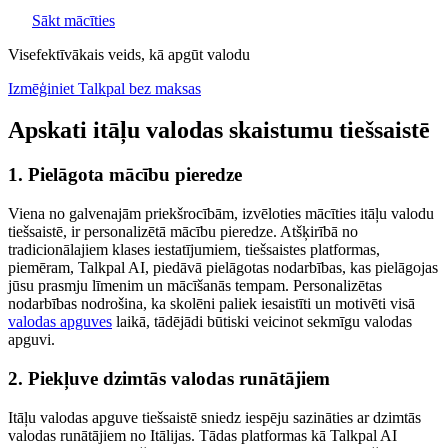
Sākt mācīties
Visefektīvākais veids, kā apgūt valodu
Izmēģiniet Talkpal bez maksas
Apskati itāļu valodas skaistumu tiešsaistē
1. Pielāgota mācību pieredze
Viena no galvenajām priekšrocībām, izvēloties mācīties itāļu valodu
tiešsaistē, ir personalizētā mācību pieredze. Atšķirībā no
tradicionālajiem klases iestatījumiem, tiešsaistes platformas,
piemēram, Talkpal AI, piedāvā pielāgotas nodarbības, kas pielāgojas
jūsu prasmju līmenim un mācīšanās tempam. Personalizētas
nodarbības nodrošina, ka skolēni paliek iesaistīti un motivēti visā
valodas apguves
laikā, tādējādi būtiski veicinot sekmīgu valodas
apguvi.
2. Piekļuve dzimtās valodas runātājiem
Itāļu valodas apguve tiešsaistē sniedz iespēju sazināties ar dzimtās
valodas runātājiem no Itālijas. Tādas platformas kā Talkpal AI