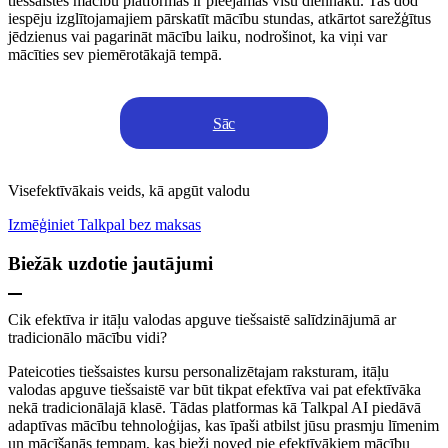
tiešsaistes mācību platformas ir pieejamas visu diennakti. Tas dod
iespēju izglītojamajiem pārskatīt mācību stundas, atkārtot sarežģītus
jēdzienus vai pagarināt mācību laiku, nodrošinot, ka viņi var
mācīties sev piemērotākajā tempā.
Sāc
Visefektīvākais veids, kā apgūt valodu
Izmēģiniet Talkpal bez maksas
Biežāk uzdotie jautājumi
Cik efektīva ir itāļu valodas apguve tiešsaistē salīdzinājumā ar
tradicionālo mācību vidi?
Pateicoties tiešsaistes kursu personalizētajam raksturam, itāļu
valodas apguve tiešsaistē var būt tikpat efektīva vai pat efektīvāka
nekā tradicionālajā klasē. Tādas platformas kā Talkpal AI piedāvā
adaptīvas mācību tehnoloģijas, kas īpaši atbilst jūsu prasmju līmenim
un mācīšanās tempam, kas bieži noved pie efektīvākiem mācību