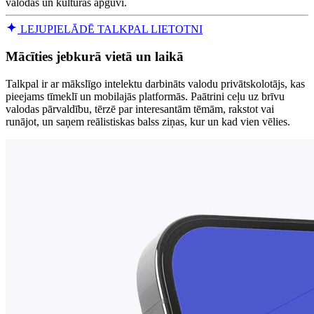
valodas un kultūras apguvi.
LEJUPIELĀDĒ TALKPAL LIETOTNI
Mācīties jebkurā vietā un laikā
Talkpal ir ar mākslīgo intelektu darbināts valodu privātskolotājs, kas
pieejams tīmeklī un mobilajās platformās. Paātrini ceļu uz brīvu
valodas pārvaldību, tērzē par interesantām tēmām, rakstot vai
runājot, un saņem reālistiskas balss ziņas, kur un kad vien vēlies.