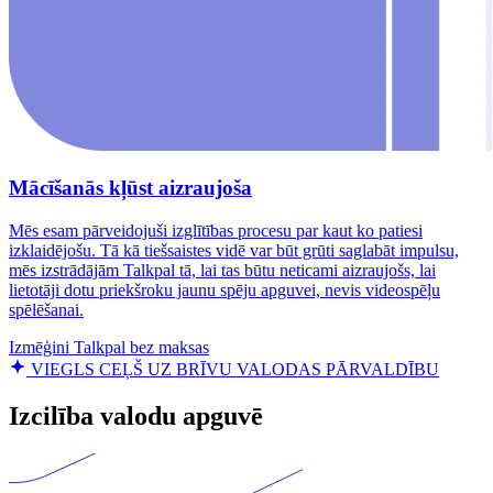
Mācīšanās kļūst aizraujoša
Mēs esam pārveidojuši izglītības procesu par kaut ko patiesi
izklaidējošu. Tā kā tiešsaistes vidē var būt grūti saglabāt impulsu,
mēs izstrādājām Talkpal tā, lai tas būtu neticami aizraujošs, lai
lietotāji dotu priekšroku jaunu spēju apguvei, nevis videospēļu
spēlēšanai.
Izmēģini Talkpal bez maksas
VIEGLS CEĻŠ UZ BRĪVU VALODAS PĀRVALDĪBU
Izcilība valodu apguvē