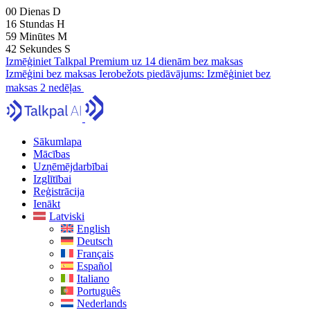
00
Dienas
D
16
Stundas
H
59
Minūtes
M
41
Sekundes
S
Izmēģiniet Talkpal Premium uz 14 dienām bez maksas
Izmēģini bez maksas
Ierobežots piedāvājums:
Izmēģiniet bez
maksas 2 nedēļas
Sākumlapa
Mācības
Uzņēmējdarbībai
Izglītībai
Reģistrācija
Ienākt
Latviski
English
Deutsch
Français
Español
Italiano
Português
Nederlands