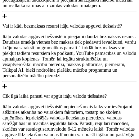
un reāllaika sarunas ar dzimtās valodas runātājiem.
Vai ir kādi bezmaksas resursi itāļu valodas apguvei tiešsaistē?
Itāļu valodas apguvei tiešsaistē ir pieejami daudzi bezmaksas resursi.
Daudzās tīmekļa vietnēs bez maksas tiek piedāvāti ievadkursi, vārdu
krājuma saraksti un gramatikas pamati. Turklāt bez maksas var
piekļūt tādiem resursiem kā podkāsti, YouTube pamācības un valodu
apmaiņas kopienas. Tomēr, lai iegūtu strukturētāku un
visaptverošāku mācību pieredzi, maksas platformas, piemēram,
Talkpal AI, bieži nodrošina plašāku mācību programmu un
personalizētu mācību pieredzi.
Cik ilgā laikā parasti var apgūt itāļu valodu tiešsaistē?
Itāļu valodas apguvei tiešsaistē nepieciešamais laiks var ievērojami
atšķirties atkarībā no vairākiem faktoriem, tostarp no skolēna
apņēmības, iepriekšējās valodas lietošanas pieredzes, valodas
sarežģītības un mācībās ieguldītā laika. Parasti, regulāri mācoties,
skolēns var sasniegt sarunvalodu 6-12 mēnešu laikā. Tomēr valodas
apguve līdz tekošam valodas līmenim var prasīt ilgāku un pastāvīgu