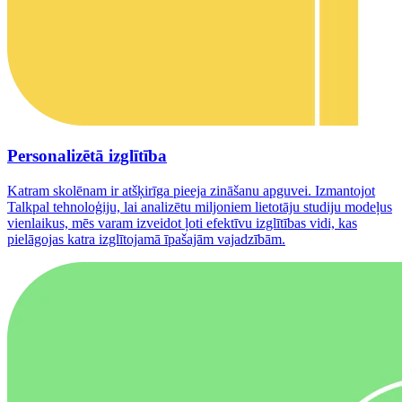
Personalizētā izglītība
Katram skolēnam ir atšķirīga pieeja zināšanu apguvei. Izmantojot
Talkpal tehnoloģiju, lai analizētu miljoniem lietotāju studiju modeļus
vienlaikus, mēs varam izveidot ļoti efektīvu izglītības vidi, kas
pielāgojas katra izglītojamā īpašajām vajadzībām.