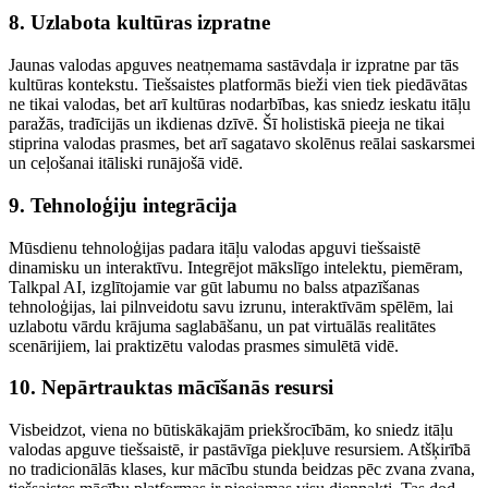
8. Uzlabota kultūras izpratne
Jaunas valodas apguves neatņemama sastāvdaļa ir izpratne par tās
kultūras kontekstu. Tiešsaistes platformās bieži vien tiek piedāvātas
ne tikai valodas, bet arī kultūras nodarbības, kas sniedz ieskatu itāļu
paražās, tradīcijās un ikdienas dzīvē. Šī holistiskā pieeja ne tikai
stiprina valodas prasmes, bet arī sagatavo skolēnus reālai saskarsmei
un ceļošanai itāliski runājošā vidē.
9. Tehnoloģiju integrācija
Mūsdienu tehnoloģijas padara itāļu valodas apguvi tiešsaistē
dinamisku un interaktīvu. Integrējot mākslīgo intelektu, piemēram,
Talkpal AI, izglītojamie var gūt labumu no balss atpazīšanas
tehnoloģijas, lai pilnveidotu savu izrunu, interaktīvām spēlēm, lai
uzlabotu vārdu krājuma saglabāšanu, un pat virtuālās realitātes
scenārijiem, lai praktizētu valodas prasmes simulētā vidē.
10. Nepārtrauktas mācīšanās resursi
Visbeidzot, viena no būtiskākajām priekšrocībām, ko sniedz itāļu
valodas apguve tiešsaistē, ir pastāvīga piekļuve resursiem. Atšķirībā
no tradicionālās klases, kur mācību stunda beidzas pēc zvana zvana,