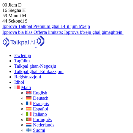
00
Jiem
D
16
Siegħa
H
59
Minuti
M
43
Sekondi
S
Ipprova Talkpal Premium għal 14-il jum b'xejn
Ipprova bla ħlas
Offerta limitata:
Ipprova b'xejn għal ġimagħtejn
Ewlenija
Tagħlim
Talkpal għan-Negozju
Talkpal għall-Edukazzjoni
Reġistrazzjoni
Idħol
Malti
English
Deutsch
Français
Español
Italiano
Português
Nederlands
Suomi