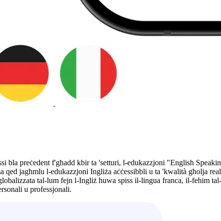
passi bla preċedent f'għadd kbir ta 'setturi, l-edukazzjoni "English Speak
qed jagħmlu l-edukazzjoni Ingliża aċċessibbli u ta 'kwalità għolja realtà
globalizzata tal-lum fejn l-Ingliż huwa spiss il-lingua franca, il-fehim tal
rsonali u professjonali.