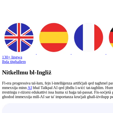
130+ lingwa
Ibda titgħallem
Nitkellmu bl-Ingliż
Fl-era progressiva tal-lum, fejn l-intelliġenza artifiċjali qed tagħmel 
mmexxija minn
AI
bħal Talkpal AI qed jibdlu l-wiċċ tat-tagħlim. Huma 
rrestrinġu r-riżorsi edukattivi issa huma xi ħaġa tal-passat. Fis-soċjetà 
għodod immexxija mill-AI sar ta' importanza kruċjali għall-iżvilupp pe