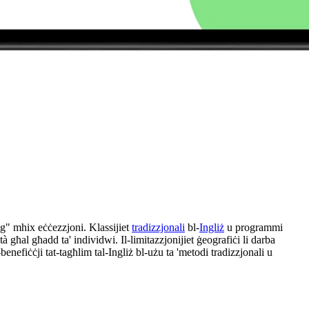
ing" mhix eċċezzjoni. Klassijiet
tradizzjonali
bl-
Ingliż
u programmi
 għal għadd ta' individwi. Il-limitazzjonijiet ġeografiċi li darba
-benefiċċji tat-tagħlim tal-Ingliż bl-użu ta 'metodi tradizzjonali u