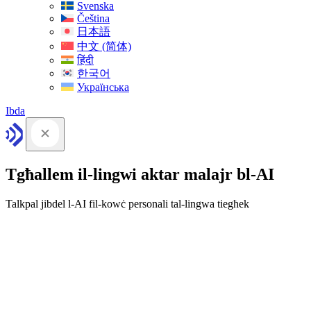
Svenska
Čeština
日本語
中文 (简体)
हिंदी
한국어
Українська
Ibda
Tgħallem il-lingwi aktar malajr bl-AI
Talkpal jibdel l-AI fil-kowċ personali tal-lingwa tiegħek