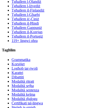
Tgħallem l-Olandiż
Tgħallem l-Iżvediż
Tgħallem il-Finlandiż
Tgħallem l-Għarbi
Tgħallem iċ-Ċiniż
Tgħallem il-Ħindi
Tgħallem Ġappuniż
Tgħallem il-Korejan
Tgħallem il-Portugiż
119+ lingwi oħra
Tagħlim
Grammatika
Korsijiet
Logħob tar-rwoli
Karattri
Dibattiti
Modalità ritratt
Modalità sejħa
Modalità sentenza
Modalità kelma
Modalità djalogu
Ċertifikati tal-lingwa
Ittejjeb is-smigħ