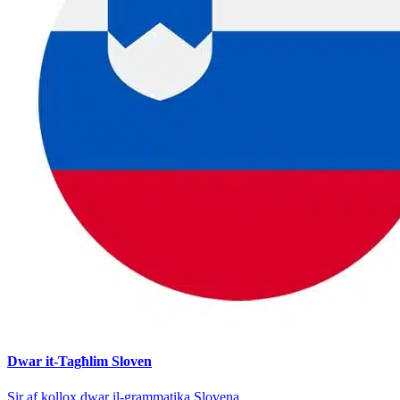
Dwar it-Tagħlim Sloven
Sir af kollox dwar il-grammatika Slovena.