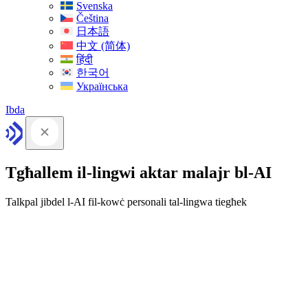
Svenska
Čeština
日本語
中文 (简体)
हिंदी
한국어
Українська
Ibda
Tgħallem il-lingwi aktar malajr bl-AI
Talkpal jibdel l-AI fil-kowċ personali tal-lingwa tiegħek