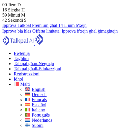
00
Jiem
D
16
Siegħa
H
59
Minuti
M
41
Sekondi
S
Ipprova Talkpal Premium għal 14-il jum b'xejn
Ipprova bla ħlas
Offerta limitata:
Ipprova b'xejn għal ġimagħtejn
Ewlenija
Tagħlim
Talkpal għan-Negozju
Talkpal għall-Edukazzjoni
Reġistrazzjoni
Idħol
Malti
English
Deutsch
Français
Español
Italiano
Português
Nederlands
Suomi