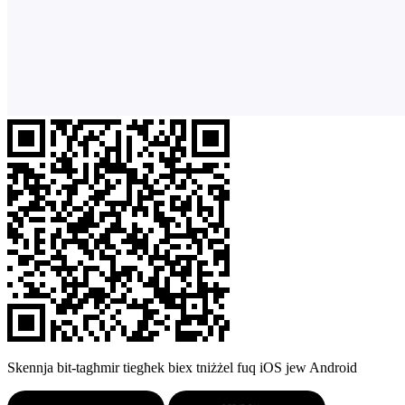
Skennja bit-tagħmir tiegħek biex tniżżel fuq iOS jew Android