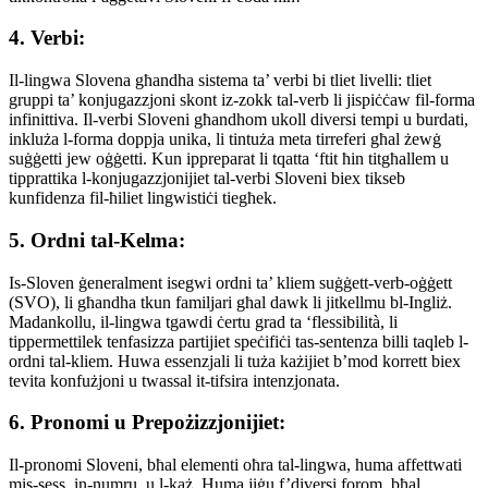
4. Verbi:
Il-lingwa Slovena għandha sistema ta’ verbi bi tliet livelli: tliet
gruppi ta’ konjugazzjoni skont iz-zokk tal-verb li jispiċċaw fil-forma
infinittiva. Il-verbi Sloveni għandhom ukoll diversi tempi u burdati,
inkluża l-forma doppja unika, li tintuża meta tirreferi għal żewġ
suġġetti jew oġġetti. Kun ippreparat li tqatta ‘ftit ħin titgħallem u
tipprattika l-konjugazzjonijiet tal-verbi Sloveni biex tikseb
kunfidenza fil-ħiliet lingwistiċi tiegħek.
5. Ordni tal-Kelma:
Is-Sloven ġeneralment isegwi ordni ta’ kliem suġġett-verb-oġġett
(SVO), li għandha tkun familjari għal dawk li jitkellmu bl-Ingliż.
Madankollu, il-lingwa tgawdi ċertu grad ta ‘flessibilità, li
tippermettilek tenfasizza partijiet speċifiċi tas-sentenza billi taqleb l-
ordni tal-kliem. Huwa essenzjali li tuża każijiet b’mod korrett biex
tevita konfużjoni u twassal it-tifsira intenzjonata.
6. Pronomi u Prepożizzjonijiet:
Il-pronomi Sloveni, bħal elementi oħra tal-lingwa, huma affettwati
mis-sess, in-numru, u l-każ. Huma jiġu f’diversi forom, bħal