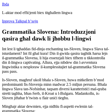
Ibda
L-aktar mod effiċjenti biex titgħallem lingwa
Ipprova Talkpal b’xejn
Grammatika Slovena: Introduzzjoni
qasira għal dawk li jħobbu l-lingwi
Int lest li tgħaddas fid-dinja enchanting tas-Sloven, lingwa Slava tal-
isturdament? Int fil għal kura! Din il-gwida qasira tagħtik ħarsa lejn
il-grammatika Slovena, li hija essenzjali biex tifhem u tikkontrolla
din il-lingwa captivating. Allura, ejja nibdew din l-avventura
lingwistika u nesploraw il-kumplessitajiet tal-grammatika Slovena
pass pass.
Is-Sloven, magħruf ukoll bħala s-Sloven, huwa mitkellem b’mod
predominanti fis-Slovenja minn madwar 2.5 miljun persuna. Bħala
lingwa Slava tan-Nofsinhar, taqsam diversi karatteristiċi mal-qraba
stretti tagħha, bħas-Serb, il-Kroat u l-Bulgaru. Madankollu, is-
Sloven jiftaħar b’twists u flair uniċi tiegħu.
Mingħajr aktar dewmien, ejja nidħlu fl-aspetti ewlenin tal-
grammatika Slovena: