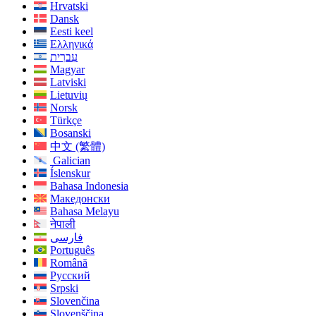
Hrvatski
Dansk
Eesti keel
Ελληνικά
עִברִית
Magyar
Latviski
Lietuvių
Norsk
Türkçe
Bosanski
中文 (繁體)
Galician
Íslenskur
Bahasa Indonesia
Македонски
Bahasa Melayu
नेपाली
فارسی
Português
Română
Русский
Srpski
Slovenčina
Slovenščina