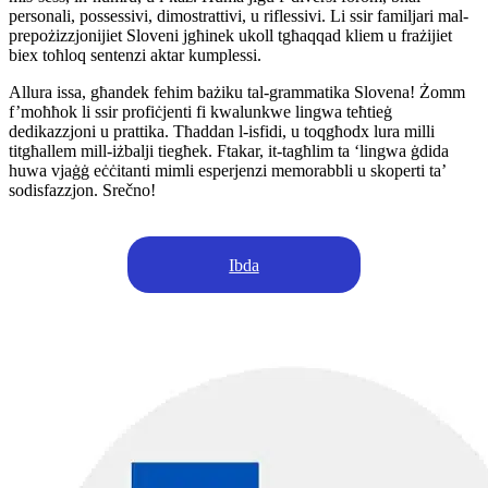
personali, possessivi, dimostrattivi, u riflessivi. Li ssir familjari mal-
prepożizzjonijiet Sloveni jgħinek ukoll tgħaqqad kliem u frażijiet
biex toħloq sentenzi aktar kumplessi.
Allura issa, għandek fehim bażiku tal-grammatika Slovena! Żomm
f’moħħok li ssir profiċjenti fi kwalunkwe lingwa teħtieġ
dedikazzjoni u prattika. Tħaddan l-isfidi, u toqgħodx lura milli
titgħallem mill-iżbalji tiegħek. Ftakar, it-tagħlim ta ‘lingwa ġdida
huwa vjaġġ eċċitanti mimli esperjenzi memorabbli u skoperti ta’
sodisfazzjon. Srečno!
Ibda