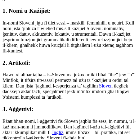
1. Nomi u Każijiet:
In-nomi Sloveni jiġu fi tliet sessi – maskili, femminili, u neutri. Kull
nom jista ‘jintuża f’wieħed mis-sitt każijiet Sloveni: nominativ,
ġenittiv, dattiv, akkużattiv, lokattiv, u strumentali. Dawn il-każijiet
jesprimu funzjonijiet grammatikali differenti jew relazzjonijiet bejn
il-kliem, għalhekk huwa kruċjali li titgħallem l-użu xieraq tagħhom
fil-kuntest.
2. Artikoli:
Hawn xi aħbar tajba – is-Sloven ma jużax artikli bħal “the” jew “a”!
Minflok, it-tifsira titwassal permezz tal-użu ta ‘każijiet u ordni tal-
kliem. Dan jista ‘jagħmel l-esperjenza ta’ tagħlim
Sloven
tiegħek
daqsxejn aktar faċli, speċjalment jekk m’intix imdorri għal lingwi
b’sistemi kumplessi ta ‘artikoli.
3. Aġġettivi:
Eżatt bħan-nomi, l-aġġettivi fis-Sloven jaqblu fis-sess, in-numru, u l-
każ man-nom li jimmodifikaw. Dan jagħmel l-użu tal-aġġettivi ftit
aktar ikkumplikat milli fl-
Ingliż
, imma tibżax – bil-prattika, int ser
tikkontrolla l-aġġettivi Sloveni fl-ebda ħin!