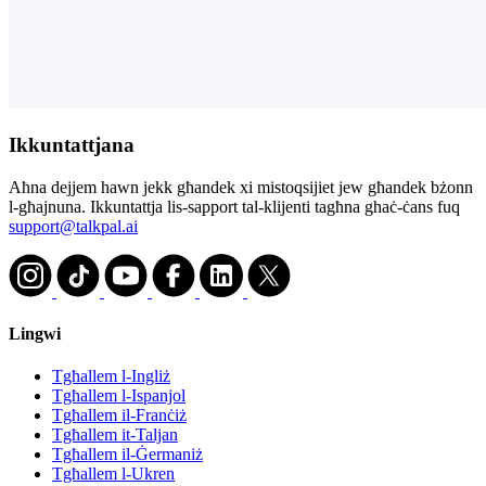
Ikkuntattjana
Aħna dejjem hawn jekk għandek xi mistoqsijiet jew għandek bżonn
l-għajnuna. Ikkuntattja lis-sapport tal-klijenti tagħna ghaċ-ċans fuq
support@talkpal.ai
Lingwi
Tgħallem l-Ingliż
Tgħallem l-Ispanjol
Tgħallem il-Franċiż
Tgħallem it-Taljan
Tgħallem il-Ġermaniż
Tgħallem l-Ukren