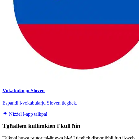
Vokabularju Sloven
Espandi l-vokabularju Sloven tiegħek.
Niżżel l-app talkpal
Tgħallem kullimkien f'kull ħin
Talkpal huwa t-tutor tal-lingwa bl-AI tiegħek disponibbli fuq il-web