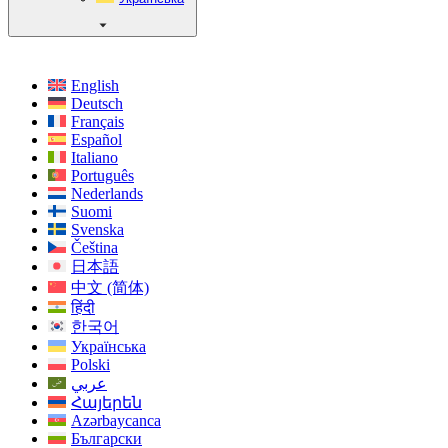
English
Deutsch
Français
Español
Italiano
Português
Nederlands
Suomi
Svenska
Čeština
日本語
中文 (简体)
हिंदी
한국어
Українська
Polski
عربي
Հայերեն
Azərbaycanca
Български