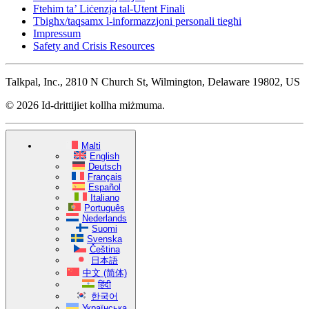
Ftehim ta’ Liċenzja tal-Utent Finali
Tbigħx/taqsamx l-informazzjoni personali tiegħi
Impressum
Safety and Crisis Resources
Talkpal, Inc., 2810 N Church St, Wilmington, Delaware 19802, US
© 2026 Id-drittijiet kollha miżmuma.
Malti
English
Deutsch
Français
Español
Italiano
Português
Nederlands
Suomi
Svenska
Čeština
日本語
中文 (简体)
हिंदी
한국어
Українська