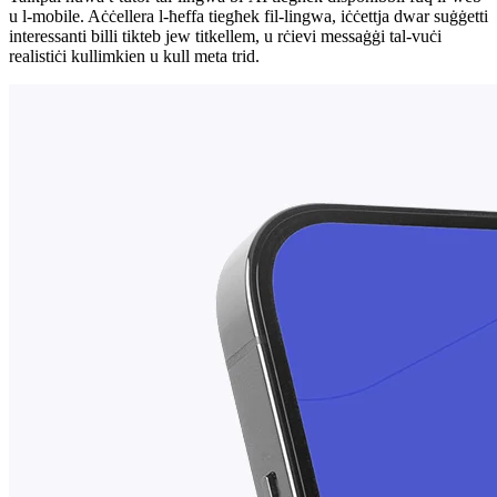
u l-mobile. Aċċellera l-ħeffa tiegħek fil-lingwa, iċċettja dwar suġġetti
interessanti billi tikteb jew titkellem, u rċievi messaġġi tal-vuċi
realistiċi kullimkien u kull meta trid.