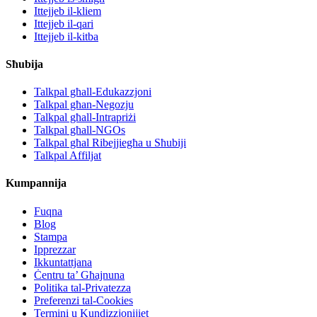
Ittejjeb il-kliem
Ittejjeb il-qari
Ittejjeb il-kitba
Sħubija
Talkpal għall-Edukazzjoni
Talkpal għan-Negozju
Talkpal għall-Intrapriżi
Talkpal għall-NGOs
Talkpal għal Ribejjiegħa u Sħubiji
Talkpal Affiljat
Kumpannija
Fuqna
Blog
Stampa
Ipprezzar
Ikkuntattjana
Ċentru ta’ Għajnuna
Politika tal-Privatezza
Preferenzi tal-Cookies
Termini u Kundizzjonijiet