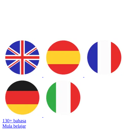
130+ bahasa
Mula belajar