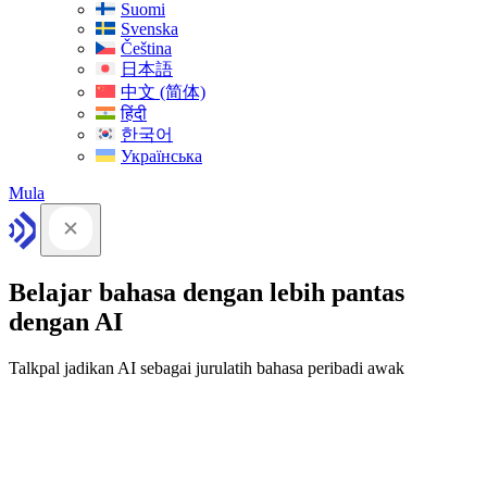
Suomi
Svenska
Čeština
日本語
中文 (简体)
हिंदी
한국어
Українська
Mula
Belajar bahasa dengan lebih pantas
dengan AI
Talkpal jadikan AI sebagai jurulatih bahasa peribadi awak