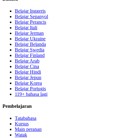
Belajar Inggeris
Belajar Sepanyol
Belajar Perancis
Belajar Itali
Belajar Jerman
Belajar Ukraine
Belajar Belanda
Belajar Swedia
Belajar Finland
Belajar Arab
Belajar Cina
Belajar Hindi
Belajar Jepun
Belajar Korea
Belajar Portugis
119+ bahasa lagi
Pembelajaran
Tatabahasa
Kursus
Main peranan
Watak