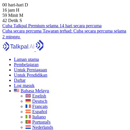
00
hari-hari
D
16
jam
H
59
Minit
M
41
Detik
S
Cuba Talkpal Premium selama 14 hari secara percuma
Cuba secara percuma
Tawaran terhad:
Cuba secara percuma selama
2 minggu
Laman utama
Pembelajaran
Untuk Perniagaan
Untuk Pendidikan
Daftar
Log masuk
Bahasa Melayu
English
Deutsch
Français
Español
Italiano
Português
Nederlands