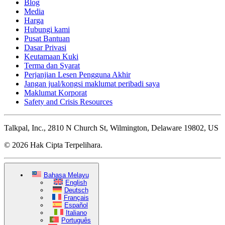
Blog
Media
Harga
Hubungi kami
Pusat Bantuan
Dasar Privasi
Keutamaan Kuki
Terma dan Syarat
Perjanjian Lesen Pengguna Akhir
Jangan jual/kongsi maklumat peribadi saya
Maklumat Korporat
Safety and Crisis Resources
Talkpal, Inc., 2810 N Church St, Wilmington, Delaware 19802, US
© 2026 Hak Cipta Terpelihara.
Bahasa Melayu
English
Deutsch
Français
Español
Italiano
Português