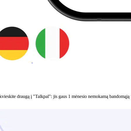
Pakvieskite draugą į "Talkpal": jis gaus 1 mėnesio nemokamą bandomąją 