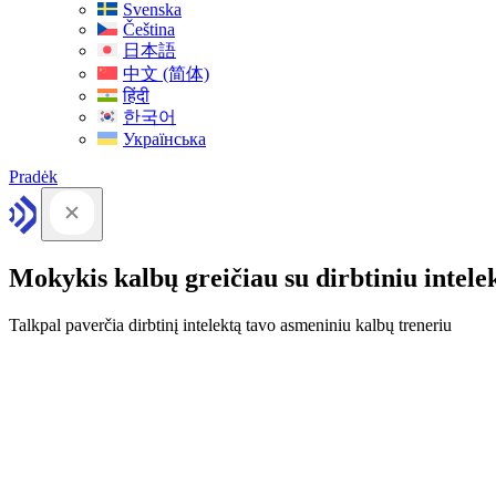
Svenska
Čeština
日本語
中文 (简体)
हिंदी
한국어
Українська
Pradėk
Mokykis kalbų greičiau su dirbtiniu intele
Talkpal paverčia dirbtinį intelektą tavo asmeniniu kalbų treneriu