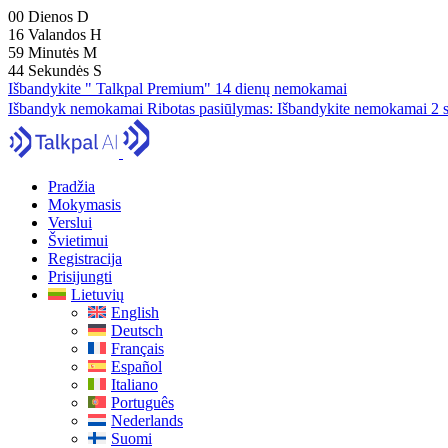
00
Dienos
D
16
Valandos
H
59
Minutės
M
43
Sekundės
S
Išbandykite " Talkpal Premium" 14 dienų nemokamai
Išbandyk nemokamai
Ribotas pasiūlymas:
Išbandykite nemokamai 2 s
Pradžia
Mokymasis
Verslui
Švietimui
Registracija
Prisijungti
Lietuvių
English
Deutsch
Français
Español
Italiano
Português
Nederlands
Suomi