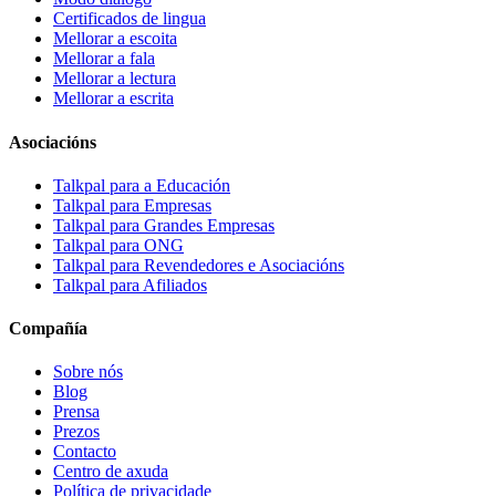
Certificados de lingua
Mellorar a escoita
Mellorar a fala
Mellorar a lectura
Mellorar a escrita
Asociacións
Talkpal para a Educación
Talkpal para Empresas
Talkpal para Grandes Empresas
Talkpal para ONG
Talkpal para Revendedores e Asociacións
Talkpal para Afiliados
Compañía
Sobre nós
Blog
Prensa
Prezos
Contacto
Centro de axuda
Política de privacidade