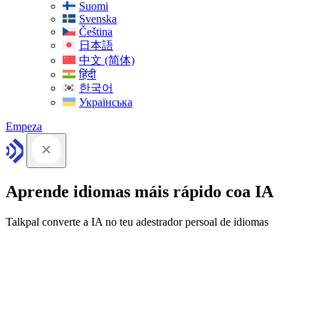
Suomi
Svenska
Čeština
日本語
中文 (简体)
हिंदी
한국어
Українська
Empeza
Aprende idiomas máis rápido coa IA
Talkpal converte a IA no teu adestrador persoal de idiomas