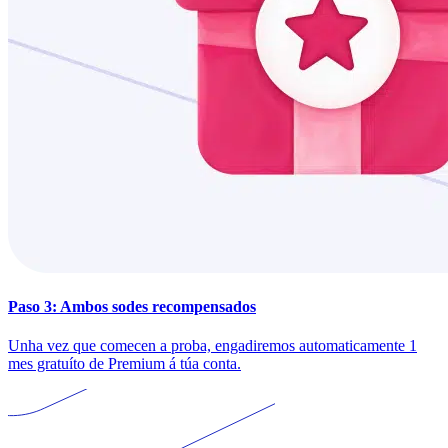
Paso 3: Ambos sodes recompensados
Unha vez que comecen a proba, engadiremos automaticamente 1
mes gratuíto de Premium á túa conta.