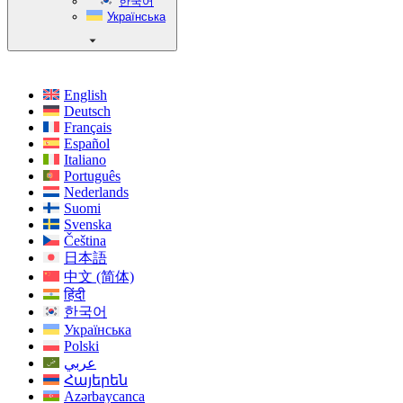
한국어
Українська
English
Deutsch
Français
Español
Italiano
Português
Nederlands
Suomi
Svenska
Čeština
日本語
中文 (简体)
हिंदी
한국어
Українська
Polski
عربي
Հայերեն
Azərbaycanca