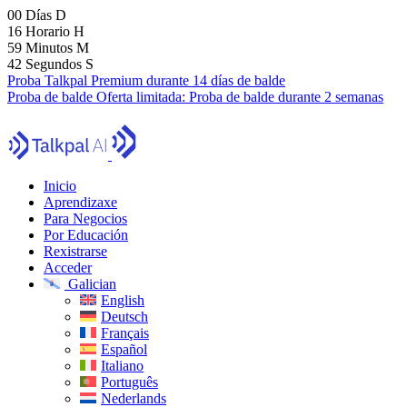
00
Días
D
16
Horario
H
59
Minutos
M
41
Segundos
S
Proba Talkpal Premium durante 14 días de balde
Proba de balde
Oferta limitada:
Proba de balde durante 2 semanas
Inicio
Aprendizaxe
Para Negocios
Por Educación
Rexistrarse
Acceder
Galician
English
Deutsch
Français
Español
Italiano
Português
Nederlands