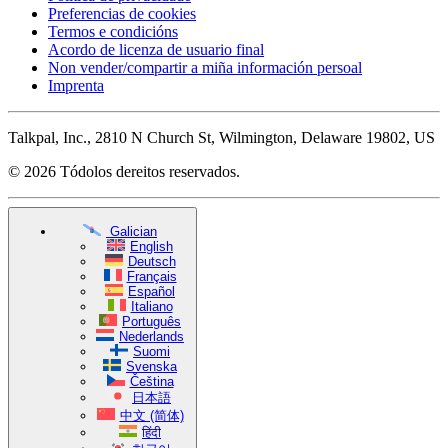
Preferencias de cookies
Termos e condicións
Acordo de licenza de usuario final
Non vender/compartir a miña información persoal
Imprenta
Talkpal, Inc., 2810 N Church St, Wilmington, Delaware 19802, US
© 2026 Tódolos dereitos reservados.
Galician
English
Deutsch
Français
Español
Italiano
Português
Nederlands
Suomi
Svenska
Čeština
日本語
中文 (简体)
हिंदी