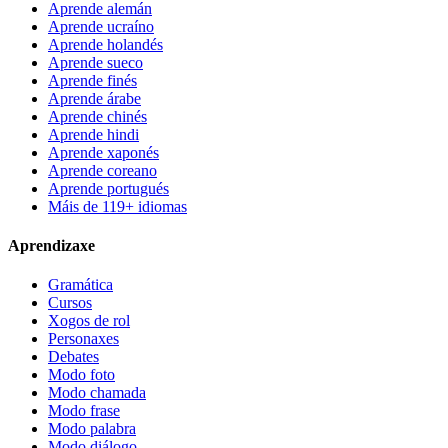
Aprende alemán
Aprende ucraíno
Aprende holandés
Aprende sueco
Aprende finés
Aprende árabe
Aprende chinés
Aprende hindi
Aprende xaponés
Aprende coreano
Aprende portugués
Máis de 119+ idiomas
Aprendizaxe
Gramática
Cursos
Xogos de rol
Personaxes
Debates
Modo foto
Modo chamada
Modo frase
Modo palabra
Modo diálogo