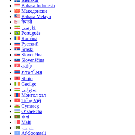
Íslenskur
Bahasa Indonesia
Македонски
Bahasa Melayu
नेपाली
فارسی
Português
Română
Русский
Srpski
Slovenčina
Slovenščina
தமிழ்
ภาษาไทย
Shqip
Gaeilge
سۆرانی
Монгол хэл
Tiếng Việt
Cymraeg
O‘zbekcha
বাংলা
Malti
اردو
Af-Soomaali