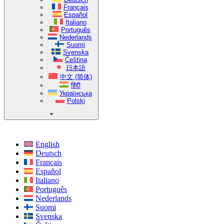
Français
Español
Italiano
Português
Nederlands
Suomi
Svenska
Čeština
日本語
中文 (简体)
हिंदी
Українська
Polski
English
Deutsch
Français
Español
Italiano
Português
Nederlands
Suomi
Svenska