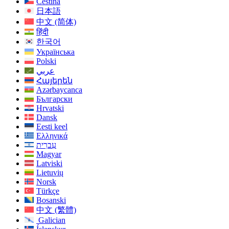
Čeština
日本語
中文 (简体)
हिंदी
한국어
Українська
Polski
عربي
Հայերեն
Azərbaycanca
Български
Hrvatski
Dansk
Eesti keel
Ελληνικά
עִברִית
Magyar
Latviski
Lietuvių
Norsk
Türkçe
Bosanski
中文 (繁體)
Galician