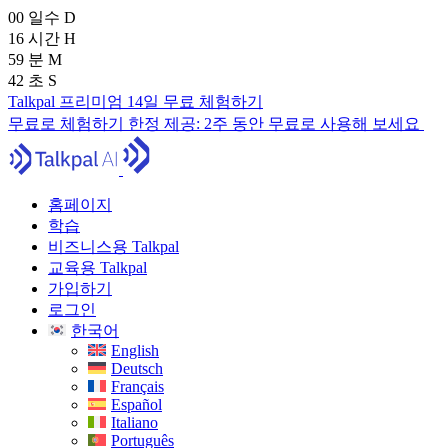
00
일수
D
16
시간
H
59
분
M
41
초
S
Talkpal 프리미엄 14일 무료 체험하기
무료로 체험하기
한정 제공:
2주 동안 무료로 사용해 보세요
홈페이지
학습
비즈니스용 Talkpal
교육용 Talkpal
가입하기
로그인
한국어
English
Deutsch
Français
Español
Italiano
Português