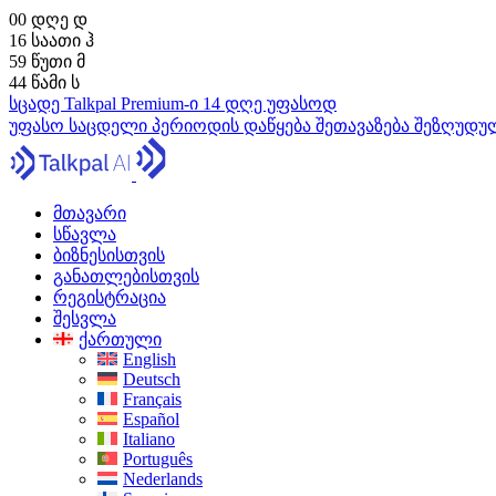
00
დღე
დ
16
საათი
ჰ
59
წუთი
მ
43
წამი
ს
სცადე Talkpal Premium-ი 14 დღე უფასოდ
უფასო საცდელი პერიოდის დაწყება
შეთავაზება შეზღუდ
მთავარი
სწავლა
ბიზნესისთვის
განათლებისთვის
რეგისტრაცია
შესვლა
ქართული
English
Deutsch
Français
Español
Italiano
Português
Nederlands