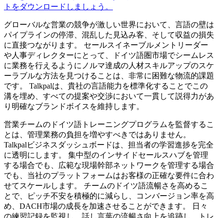
トをダウンロードしましょう。
グローバルな営業の競争が激しい世界において、言語の壁は
パイプラインの停滞、混乱した見込み客、そして収益の損失
に直接つながります。 セールスイネーブルメントリーダー
や人事ディレクターにとって、ドイツ語圏市場でシームレス
に業務を行えるようにノルマ達成の人材スキルアップのスケ
ーラブルな方法を見つけることは、非常に困難な物流的課題
です。 Talkpalは、貴社の言語能力を標準化することでこの
溝を埋め、すべての提案や交渉において一貫して説得力があ
り明確なブランドボイスを維持します。
営業チームのドイツ語トレーニングプログラムを監督するこ
とは、管理業務の負担を増やすべきではありません。
Talkpalビジネスダッシュボードは、担当者の学習進捗を完全
に透明にします。 集中型のインサイドセールスハブを管理
する場合でも、広範な現場幹部ネットワークを管理する場合
でも、当社のプラットフォームはお客様の正確な要件に合わ
せてスケールします。 チームのドイツ語流暢さを高めるこ
とで、ピッチ不安を積極的に減らし、コンバージョン率を高
め、DACH市場の成長を加速させることができます。 日々
の練習記録を監視し、話し言葉の流暢さ向上を追跡し、トレ