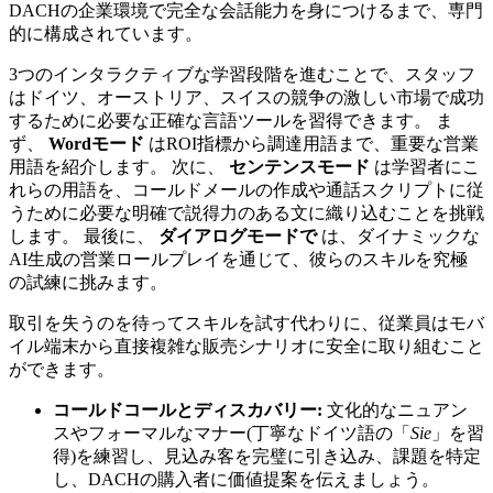
DACHの企業環境で完全な会話能力を身につけるまで、専門
的に構成されています。
3つのインタラクティブな学習段階を進むことで、スタッフ
はドイツ、オーストリア、スイスの競争の激しい市場で成功
するために必要な正確な言語ツールを習得できます。 ま
ず、
Wordモード
はROI指標から調達用語まで、重要な営業
用語を紹介します。 次に、
センテンスモード
は学習者にこ
れらの用語を、コールドメールの作成や通話スクリプトに従
うために必要な明確で説得力のある文に織り込むことを挑戦
します。 最後に、
ダイアログモードで
は、ダイナミックな
AI生成の営業ロールプレイを通じて、彼らのスキルを究極
の試練に挑みます。
取引を失うのを待ってスキルを試す代わりに、従業員はモバ
イル端末から直接複雑な販売シナリオに安全に取り組むこと
ができます。
コールドコールとディスカバリー:
文化的なニュアン
スやフォーマルなマナー(丁寧なドイツ語の「
Sie
」を習
得)を練習し、見込み客を完璧に引き込み、課題を特定
し、DACHの購入者に価値提案を伝えましょう。