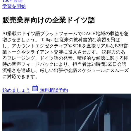
130+ 言語
学習を開始
販売業界向けの企業ドイツ語
AI搭載のドイツ語プラットフォームでDACH地域の収益を急
増させましょう。 Talkpalは従来の教科書的な演習を飛ば
し、アカウントエグゼクティブやSDRを直接リアルなB2B営
業トークやクライアント交渉に投入させます。 説得力のあ
るフレージング、ドイツ語の発音、積極的な傾聴に関する即
時の音声フィードバックにより、担当者は24時間365日会話
流暢さを達成し、厳しい出張や会議スケジュールにスムーズ
に対応できます。
始めましょう
無料相談予約