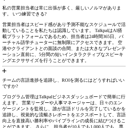
私の営業担当者は常に出張が多く、厳しいノルマがありま
す。 いつ練習できる?
営業担当者はスピード感があり予測不能なスケジュールで活
動していることを私たちは認識しています。 TalkpalはAI搭
載プラットフォームであるため、担当者は24時間365日、バ
ーチャル語学チューターに無制限にアクセスできます。 空
港やクライアントとの面談の合間、または大きなプレゼンテ
ーション直前に、5分間の短いインタラクティブなスピーキ
ングエクササイズを行うことができます。
チームの言語進捗を追跡し、ROIを測るにはどうすればいい
ですか?
プログラム管理はTalkpalビジネスダッシュボードで簡単に行
えます。 営業リーダーや人事マネージャーは、日々のエン
ゲージメントを監視し、誰が言語ドリルを完了しているかを
追跡し、視覚的な流暢さレポートをエクスポートして、言語
向上を直接高い勝利率やパイプラインの成長に結びつけるこ
とができます。 さらに、担当者が10人でも1,000人でも、専