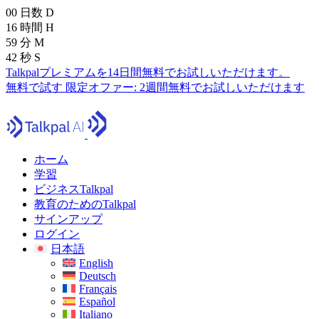
00
日数
D
16
時間
H
59
分
M
41
秒
S
Talkpalプレミアムを14日間無料でお試しいただけます。
無料で試す
限定オファー:
2週間無料でお試しいただけます
ホーム
学習
ビジネスTalkpal
教育のためのTalkpal
サインアップ
ログイン
日本語
English
Deutsch
Français
Español
Italiano