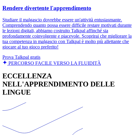
Rendere divertente l'apprendimento
Studiare il malgascio dovrebbe essere un'attività entusiasmante.
Comprendendo quanto possa essere difficile restare motivati durante
le lezioni digitali, abbiamo costruito Talkpal affinché sia
profondamente coinvolgente e piacevole. Scoprirai che migliorare la
tua competenza in malgascio con Talkpal è molto più allettante che
giocare al tuo gioco preferito!
Prova Talkpal gratis
PERCORSO FACILE VERSO LA FLUIDITÀ
ECCELLENZA
NELL'APPRENDIMENTO DELLE
LINGUE