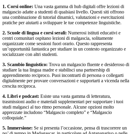
1. Corsi online:
Una vasta gamma di hub digitali offre lezioni di
malgascio adatte a studenti di qualsiasi livello. Questi siti offrono
una combinazione di tutorial dinamici, valutazioni e esercitazioni
pratiche per aiutarti a sviluppare le tue competenze linguistiche.
2. Scuole di lingua e corsi serali:
Numerosi istituti educativi e
centri comunitari ospitano lezioni di malgascia, solitamente
organizzate come sessioni fuori orario. Questo rappresenta
un’opportunità fantastica per studiare in un contesto organizzato e
socializzare con altri studenti.
3. Scambio linguistico:
Trova un malgascio fluente e desideroso di
studiare la tua lingua madre e stabilisci una partnership di
apprendimento reciproco. Puoi incontrarti di persona o collegarti
digitalmente per provare conversazioni e supportarti a vicenda nella
crescita reciproca.
4. Libri e podcast:
Esiste una vasta gamma di letteratura,
trasmissioni audio e materiali supplementari per supportare i tuoi
studi malgasci al tuo ritmo personale. Alcune opzioni molto
apprezzate includono “Malgascio completo” e “Malgascio
colloquiale.”
5. Immersione:
Se si presenta l’occasione, pensa di trascorrere un
po’ di tempo in Madagascar, in particolare ad Antananarivo o nelle