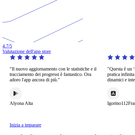
4.7
/5
Valutazione dell'app store
"Il nuovo aggiornamento con le statistiche e il
"Questa è un ‘app 
tracciamento dei progressi è fantastico. Ora
pratica infinita in 
adoro l'app ancora di più."
dinamici e interessa
Alyona Alta
Igorino112France
Inizia a imparare