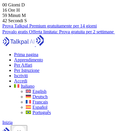
00
Giorni
D
16
Ore
H
59
Minuti
M
41
Secondi
S
Prova Talkpal Premium gratuitamente per 14 giorni
Provalo gratis
Offerta limitata:
Prova gratuita per 2 settimane
Prima pagina
Apprendimento
Per Affari
Per Istruzione
Iscriviti
Accedi
Italiano
English
Deutsch
Français
Español
Português
Inizia