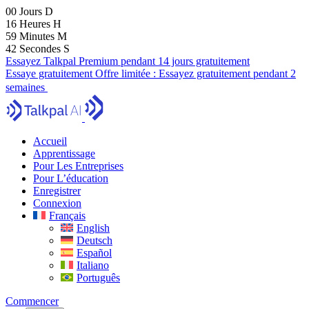
00
Jours
D
16
Heures
H
59
Minutes
M
41
Secondes
S
Essayez Talkpal Premium pendant 14 jours gratuitement
Essaye gratuitement
Offre limitée :
Essayez gratuitement pendant 2
semaines
Accueil
Apprentissage
Pour Les Entreprises
Pour L’éducation
Enregistrer
Connexion
Français
English
Deutsch
Español
Italiano
Português
Commencer