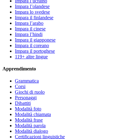
Impara l’ucraino
Impara l’olandese
Impara lo svedese
Impara il finlandese
Impara l’arabo
Impara il cinese
Impara l’hindi
Impara il giapponese
Impara il coreano
Impara il portoghese
119+ altre lingue
Apprendimento
Grammatica
Corsi
Giochi di ruolo
Personaggi
Dibattiti
Modalità foto
Modalità chiamata
Modalità frase
Modalità parola
Modalità dialogo
Certificazioni linguistiche