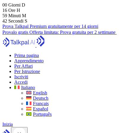
00
Giorni
D
16
Ore
H
59
Minuti
M
41
Secondi
S
Prova Talkpal Premium gratuitamente per 14 giorni
Provalo gratis
Offerta limitata:
Prova gratuita per 2 settimane
Prima pagina
Apprendimento
Per Affari
Per Istruzione
Iscriviti
Accedi
Italiano
English
Deutsch
Français
Español
Português
Inizia