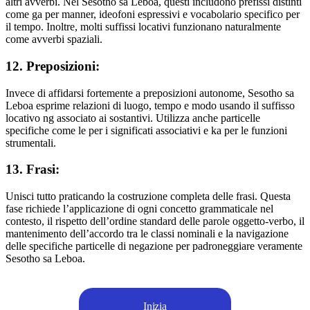
altri avverbi. Nel Sesotho sa Leboa, questi includono prefissi distinti
come ga per manner, ideofoni espressivi e vocabolario specifico per
il tempo. Inoltre, molti suffissi locativi funzionano naturalmente
come avverbi spaziali.
12. Preposizioni:
Invece di affidarsi fortemente a preposizioni autonome, Sesotho sa
Leboa esprime relazioni di luogo, tempo e modo usando il suffisso
locativo ng associato ai sostantivi. Utilizza anche particelle
specifiche come le per i significati associativi e ka per le funzioni
strumentali.
13. Frasi:
Unisci tutto praticando la costruzione completa delle frasi. Questa
fase richiede l’applicazione di ogni concetto grammaticale nel
contesto, il rispetto dell’ordine standard delle parole oggetto-verbo, il
mantenimento dell’accordo tra le classi nominali e la navigazione
delle specifiche particelle di negazione per padroneggiare veramente
Sesotho sa Leboa.
Inizia