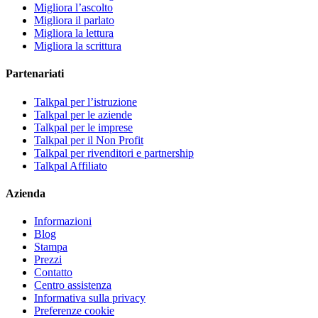
Migliora l’ascolto
Migliora il parlato
Migliora la lettura
Migliora la scrittura
Partenariati
Talkpal per l’istruzione
Talkpal per le aziende
Talkpal per le imprese
Talkpal per il Non Profit
Talkpal per rivenditori e partnership
Talkpal Affiliato
Azienda
Informazioni
Blog
Stampa
Prezzi
Contatto
Centro assistenza
Informativa sulla privacy
Preferenze cookie