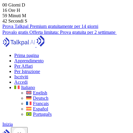
00
Giorni
D
16
Ore
H
59
Minuti
M
41
Secondi
S
Prova Talkpal Premium gratuitamente per 14 giorni
Provalo gratis
Offerta limitata:
Prova gratuita per 2 settimane
Prima pagina
Apprendimento
Per Affari
Per Istruzione
Iscriviti
Accedi
Italiano
English
Deutsch
Français
Español
Português
Inizia