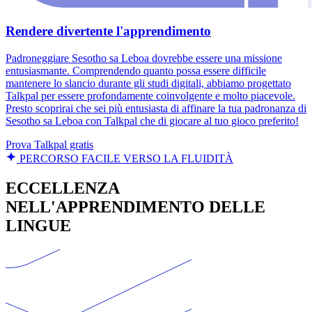
Rendere divertente l'apprendimento
Padroneggiare Sesotho sa Leboa dovrebbe essere una missione
entusiasmante. Comprendendo quanto possa essere difficile
mantenere lo slancio durante gli studi digitali, abbiamo progettato
Talkpal per essere profondamente coinvolgente e molto piacevole.
Presto scoprirai che sei più entusiasta di affinare la tua padronanza di
Sesotho sa Leboa con Talkpal che di giocare al tuo gioco preferito!
Prova Talkpal gratis
PERCORSO FACILE VERSO LA FLUIDITÀ
ECCELLENZA
NELL'APPRENDIMENTO DELLE
LINGUE