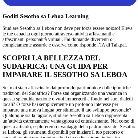
Goditi Sesotho sa Leboa Learning
Studiare Sesotho sa Leboa non deve per forza essere noioso! Eleva
le tue capacità ogni giorno attraverso attività affascinanti e
affascinanti personalità virtuali. Fai domande divertenti o
completamente assurde e osserva come risponde l’IA di Talkpal.
SCOPRI LA BELLEZZA DEL
SUDAFRICA: UNA GUIDA PER
IMPARARE IL SESOTHO SA LEBOA
Sei mai stato affascinato dal profondo patrimonio e dalle ipnotiche
tradizioni del Sudafrica? Forse stai organizzando una vacanza in
questa splendida nazione e vuoi immergerti a fondo nei suoi dialetti
locali? O forse hai semplicemente un profondo interesse per
imparare una nuova lingua per stimolare il tuo sviluppo personale?
Qualunque sia la ragione, studiare Sesotho sa Leboa rappresenta
un’attività estremamente vantaggiosa ed entusiasmante. Nel corso di
questo articolo, esploreremo i vantaggi della padronanza del Sesotho
sa Leboa, gli strumenti disponibili per iniziare il tuo percorso e
consigli pratici per garantire che la tua educazione linguistica