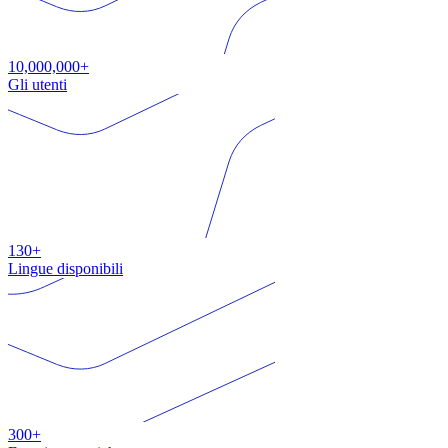
10,000,000+
Gli utenti
130+
Lingue disponibili
300+