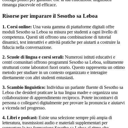
rimanga piacevole ed efficace.
Risorse per imparare il Sesotho sa Leboa
1. Corsi online:
Una vasta gamma di piattaforme digitali offre
moduli Sesotho sa Leboa su misura per studenti a ogni livello di
competenza. Questi siti offrono una combinazione di tutorial
dinamici, test interattivi e attività pratiche per aiutarti a costruire la
fiducia nella conversazione.
2. Scuole di lingua e corsi serali:
Numerosi istituti educativi e
centri comunitari offrono programmi Sesotho sa Leboa, solitamente
strutturati come laboratori fuori orario. Questo rappresenta un ottimo
metodo per studiare in un contesto organizzato e interagire
direttamente con altri studenti entusiasti.
3. Scambio linguistico:
Individua un parlante fluente di Sesotho sa
Leboa che desideri praticare la tua lingua madre e organizza una
collaborazione di apprendimento reciproco. Potete incontrarvi di
persona o collegarvi digitalmente per provare la pronuncia e aiutarvi
a vicenda nel progresso.
4. Libri e podcast:
Esiste una selezione sempre più ampia di
letteratura, trasmissioni audio e materiali supplementari per
supportare la tua formazione Sesotho sa Leboa al ritmo che