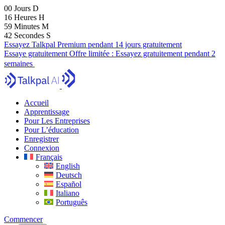
00
Jours
D
16
Heures
H
59
Minutes
M
41
Secondes
S
Essayez Talkpal Premium pendant 14 jours gratuitement
Essaye gratuitement
Offre limitée :
Essayez gratuitement pendant 2
semaines
Accueil
Apprentissage
Pour Les Entreprises
Pour L’éducation
Enregistrer
Connexion
Français
English
Deutsch
Español
Italiano
Português
Commencer