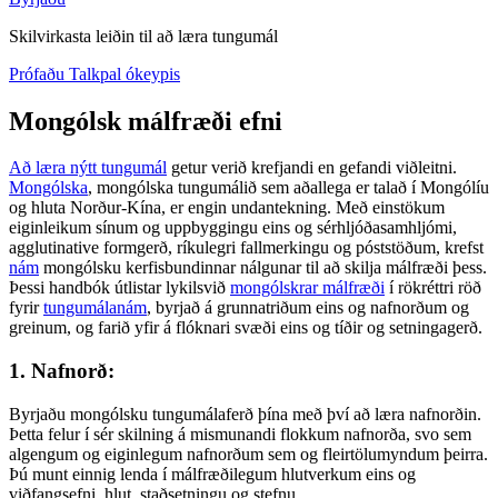
Skilvirkasta leiðin til að læra tungumál
Prófaðu Talkpal ókeypis
Mongólsk málfræði efni
Að læra nýtt tungumál
getur verið krefjandi en gefandi viðleitni.
Mongólska
, mongólska tungumálið sem aðallega er talað í Mongólíu
og hluta Norður-Kína, er engin undantekning. Með einstökum
eiginleikum sínum og uppbyggingu eins og sérhljóðasamhljómi,
agglutinative formgerð, ríkulegri fallmerkingu og póststöðum, krefst
nám
mongólsku kerfisbundinnar nálgunar til að skilja málfræði þess.
Þessi handbók útlistar lykilsvið
mongólskrar málfræði
í rökréttri röð
fyrir
tungumálanám
, byrjað á grunnatriðum eins og nafnorðum og
greinum, og farið yfir á flóknari svæði eins og tíðir og setningagerð.
1. Nafnorð:
Byrjaðu mongólsku tungumálaferð þína með því að læra nafnorðin.
Þetta felur í sér skilning á mismunandi flokkum nafnorða, svo sem
algengum og eiginlegum nafnorðum sem og fleirtölumyndum þeirra.
Þú munt einnig lenda í málfræðilegum hlutverkum eins og
viðfangsefni, hlut, staðsetningu og stefnu.