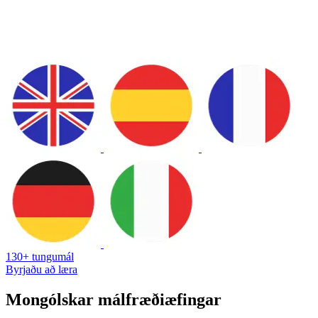
130+ tungumál
Byrjaðu að læra
Mongólskar málfræðiæfingar