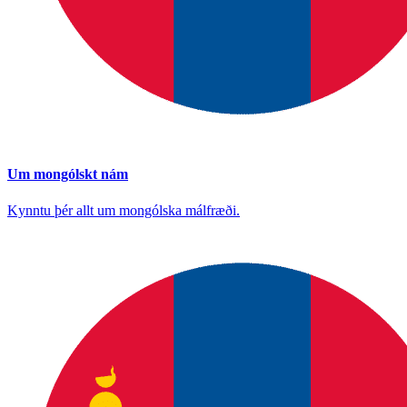
Um mongólskt nám
Kynntu þér allt um mongólska málfræði.