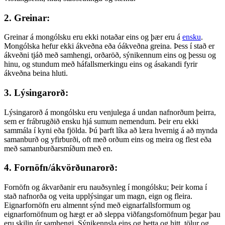
2. Greinar:
Greinar á mongólsku eru ekki notaðar eins og þær eru á
ensku
.
Mongólska hefur ekki ákveðna eða óákveðna greina. Þess í stað er
ákveðni tjáð með samhengi, orðaröð, sýnikennum eins og þessu og
hinu, og stundum með háfallsmerkingu eins og ásakandi fyrir
ákveðna beina hluti.
3. Lýsingarorð:
Lýsingarorð á mongólsku eru venjulega á undan nafnorðum þeirra,
sem er frábrugðið ensku hjá sumum nemendum. Þeir eru ekki
sammála í kyni eða fjölda. Þú þarft líka að læra hvernig á að mynda
samanburð og yfirburði, oft með orðum eins og meira og flest eða
með samanburðarsmíðum með en.
4. Fornöfn/ákvörðunarorð:
Fornöfn og ákvarðanir eru nauðsynleg í mongólsku; Þeir koma í
stað nafnorða og veita upplýsingar um magn, eign og fleira.
Eignarfornöfn eru almennt sýnd með eignarfallsformum og
eignarfornöfnum og hægt er að sleppa viðfangsfornöfnum þegar þau
eru skilin úr samhengi. Sýnikennsla eins og þetta og hitt, tölur og