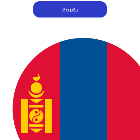
Byrjaðu