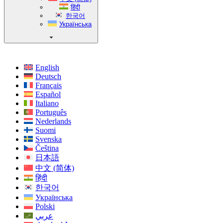
हिंदी
한국어
Українська
English
Deutsch
Français
Español
Italiano
Português
Nederlands
Suomi
Svenska
Čeština
日本語
中文 (简体)
हिंदी
한국어
Українська
Polski
عربي