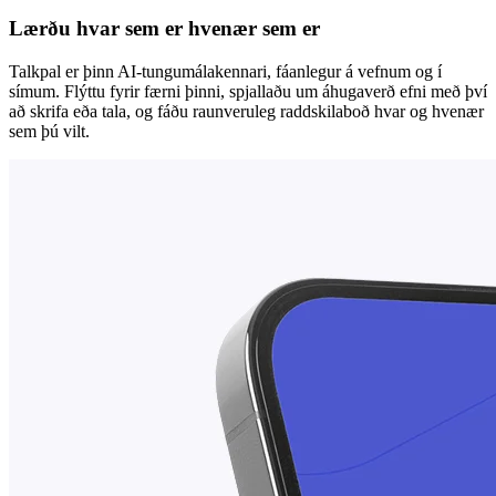
Lærðu hvar sem er hvenær sem er
Talkpal er þinn AI-tungumálakennari, fáanlegur á vefnum og í
símum. Flýttu fyrir færni þinni, spjallaðu um áhugaverð efni með því
að skrifa eða tala, og fáðu raunveruleg raddskilaboð hvar og hvenær
sem þú vilt.