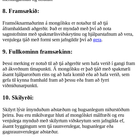
8. Framsækið:
Framsóknarmaðurinn á mongólsku er notaður til að tjá
áframhaldandi aðgerðir. Það er myndað með því að nota
sagnstofninn með spakmælisviðskeytinu og hjálparstafnum að vera,
venjulega tjáð með formi sem jafngildir því að
gera
.
9. Fullkominn framsækinn:
Þessi merking er notuð til að tjá aðgerðir sem hafa verið í gangi fram
að ákveðnum tímapunkti. Á mongólsku er það tjáð með spakmæli
ásamt hjálparorðum eins og að hafa komið eða að hafa verið, sem
gefa til kynna framhald fram að þessu eða fram að fyrri
viðmiðunarpunkti.
10. Skilyrði:
Skilyrt lýsir ímynduðum aðstæðum og hugsanlegum niðurstöðum
þeirra. Þau eru mikilvægur hluti af mongólskri málfræði og eru
venjulega mynduð með skilyrtum viðskeytum sem jafngilda ef,
ásamt byggingum sem tjá raunverulegar, hugsanlegar eða
gagnraunverulegar aðstæður.