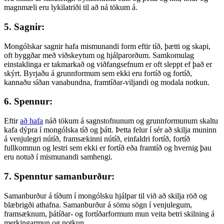
magnmæli eru lykilatriði til að ná tökum á.
5. Sagnir:
Mongólskar sagnir hafa mismunandi form eftir tíð, þætti og skapi,
oft byggðar með viðskeytum og hjálparorðum. Samkomulag
einstaklinga er takmarkað og viðfangsefnum er oft sleppt ef það er
skýrt. Byrjaðu á grunnformum sem ekki eru fortíð og fortíð,
kannaðu síðan vanabundna, framtíðar-viljandi og modala notkun.
6. Spennur:
Eftir
að hafa
náð tökum á sagnstofnunum og grunnformunum skaltu
kafa dýpra í mongólska tíð og þátt. Þetta felur í sér að skilja muninn
á venjulegri nútíð, framsækinni nútíð, einfaldri fortíð, fortíð
fullkomnun og lestri sem ekki er fortíð eða framtíð og hvernig þau
eru notuð í mismunandi samhengi.
7. Spenntur samanburður:
Samanburður á tíðum í mongólsku hjálpar til við að skilja röð og
blæbrigði athafna. Samanburður á sömu sögn í venjulegum,
framsæknum, þátíðar- og fortíðarformum mun veita betri skilning á
merkingarmun og notkun.