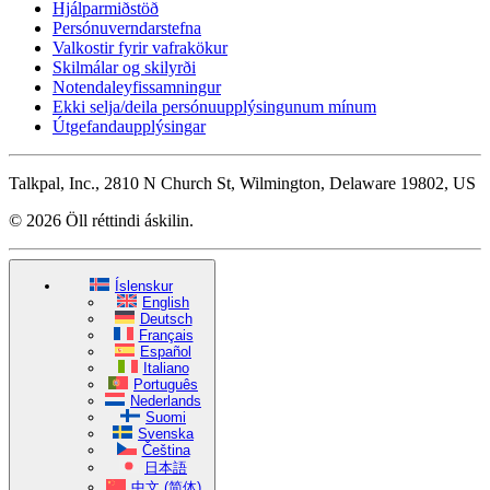
Hjálparmiðstöð
Persónuverndarstefna
Valkostir fyrir vafrakökur
Skilmálar og skilyrði
Notendaleyfissamningur
Ekki selja/deila persónuupplýsingunum mínum
Útgefandaupplýsingar
Talkpal, Inc., 2810 N Church St, Wilmington, Delaware 19802, US
© 2026 Öll réttindi áskilin.
Íslenskur
English
Deutsch
Français
Español
Italiano
Português
Nederlands
Suomi
Svenska
Čeština
日本語
中文 (简体)