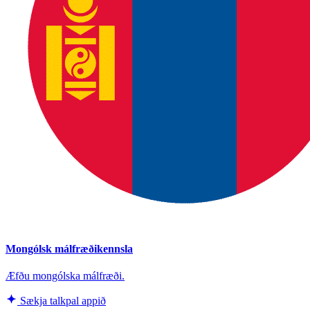
Mongólsk málfræðikennsla
Æfðu mongólska málfræði.
Sækja talkpal appið