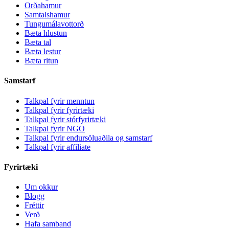
Orðahamur
Samtalshamur
Tungumálavottorð
Bæta hlustun
Bæta tal
Bæta lestur
Bæta ritun
Samstarf
Talkpal fyrir menntun
Talkpal fyrir fyrirtæki
Talkpal fyrir stórfyrirtæki
Talkpal fyrir NGO
Talkpal fyrir endursöluaðila og samstarf
Talkpal fyrir affiliate
Fyrirtæki
Um okkur
Blogg
Fréttir
Verð
Hafa samband