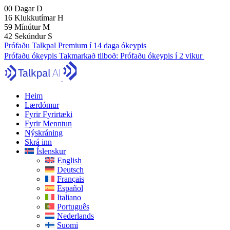
00
Dagar
D
16
Klukkutímar
H
59
Mínútur
M
41
Sekúndur
S
Prófaðu Talkpal Premium í 14 daga ókeypis
Prófaðu ókeypis
Takmarkað tilboð:
Prófaðu ókeypis í 2 vikur
Heim
Lærdómur
Fyrir Fyrirtæki
Fyrir Menntun
Nýskráning
Skrá inn
Íslenskur
English
Deutsch
Français
Español
Italiano
Português
Nederlands
Suomi