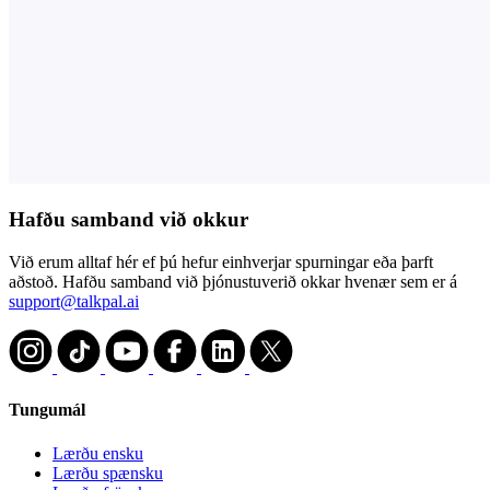
Hafðu samband við okkur
Við erum alltaf hér ef þú hefur einhverjar spurningar eða þarft
aðstoð. Hafðu samband við þjónustuverið okkar hvenær sem er á
support@talkpal.ai
Tungumál
Lærðu ensku
Lærðu spænsku