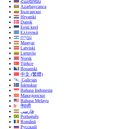
Հայերեն
Azərbaycanca
Български
Hrvatski
Dansk
Eesti keel
Ελληνικά
עִברִית
Magyar
Latviski
Lietuvių
Norsk
Türkçe
Bosanski
中文 (繁體)
Galician
Íslenskur
Bahasa Indonesia
Македонски
Bahasa Melayu
नेपाली
فارسی
Português
Română
Русский