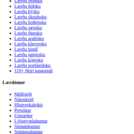
Lærðu frönsku
Lærðu ítölsku
Lærðu þýsku
Lærðu úkraínsku
Lærðu hollensku
Lærðu sænsku
Lærðu finnsku
Lærðu arabísku
Lærðu kínversku
Lærðu hindí
Lærðu japönsku
Lærðu kóresku
Lærðu portúgölsku
119+ fleiri tungumál
Lærdómur
Málfræði
Námskeið
Hlutverkaleikir
Persónur
Umræður
Ljósmyndahamur
Símtalshamur
Setningahamur