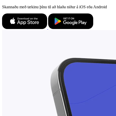
Skannaðu með tækinu þínu til að hlaða niður á iOS eða Android