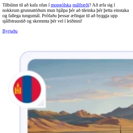
Tilbúinn til að kafa ofan í
mongólska
málfræði
? Að æfa sig í
nokkrum grunnatriðum mun hjálpa þér að tileinka þér þetta einstaka
og fallega tungumál. Prófaðu þessar æfingar til að byggja upp
sjálfstraustið og skemmta þér vel í leiðinni!
Byrjaðu