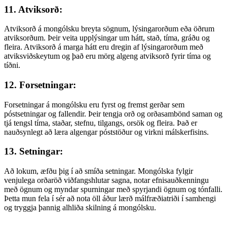
11. Atviksorð:
Atviksorð á mongólsku breyta sögnum, lýsingarorðum eða öðrum
atviksorðum. Þeir veita upplýsingar um hátt, stað, tíma, gráðu og
fleira. Atviksorð á marga hátt eru dregin af lýsingarorðum með
atviksviðskeytum og það eru mörg algeng atviksorð fyrir tíma og
tíðni.
12. Forsetningar:
Forsetningar á mongólsku eru fyrst og fremst gerðar sem
póstsetningar og fallendir. Þeir tengja orð og orðasambönd saman og
tjá tengsl tíma, staðar, stefnu, tilgangs, orsök og fleira. Það er
nauðsynlegt að læra algengar póststöður og virkni málskerfisins.
13. Setningar:
Að lokum, æfðu þig í að smíða setningar. Mongólska fylgir
venjulega orðaröð viðfangshlutar sagna, notar efnisauðkenningu
með ögnum og myndar spurningar með spyrjandi ögnum og tónfalli.
Þetta mun fela í sér að nota öll áður lærð málfræðiatriði í samhengi
og tryggja þannig alhliða skilning á mongólsku.